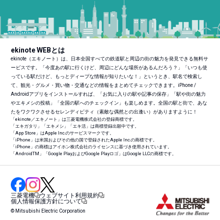
ekinote WEBとは
ekinote（エキノート）は、日本全国すべての鉄道駅と周辺の街の魅力を発見できる無料サ
ービスです。「今度あの駅に行くけど、周辺にどんな場所があるんだろう？」「いつも使
っている駅だけど、もっとディープな情報が知りたいな！」というとき、駅名で検索し
て、観光・グルメ・買い物・交通などの情報をまとめてチェックできます。iPhone /
Androidアプリをインストールすれば、「お気に入りの駅や記事の保存」「駅や街の魅力
やエキメシの投稿」「全国の駅へのチェックイン」も楽しめます。全国の駅と街で、あな
たをワクワクさせるセレンディピティ（素敵な偶然との出逢い）がありますように！
「ekinote／エキノート」は三菱電機株式会社の登録商標です。
「エキガタリ」「エキメシ」「エキ活」は商標登録出願中です。
「App Store」はApple Inc.のサービスマークです。
「iPhone」は米国およびその他の国で登録されたApple Inc.の商標です。
「iPhone」の商標はアイホン株式会社のライセンスに基づき使用されています。
「Android
TM
」「Google PlayおよびGoogle Playロゴ」はGoogle LLCの商標です。
三菱電機
ウェブサイト利用規約
個人情報保護方針について
© Mitsubishi Electric Corporation