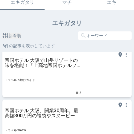
エキガタリ
マチ
エキ
エキガタリ
新着順
6
件の記事を表示しています
帝国ホテル 大阪で山岳リゾートの
味を堪能！「上高地帝国ホテルフェ
ア」開催 | 大阪府 | トラベルjp 旅行
ガイド
トラベルjp 旅行ガイド
3
帝国ホテル 大阪、開業30周年。最
高額300万円の福袋やスヌーピーコ
ラボのアクリルスタンドなど販売
トラベル Watch