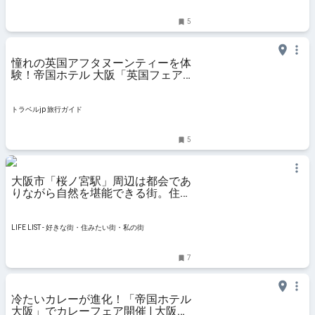
5
憧れの英国アフタヌーンティーを体
験！帝国ホテル 大阪「英国フェア
2025」 | 大阪府 | トラベルjp 旅行ガ
イド
トラベルjp 旅行ガイド
5
大阪市「桜ノ宮駅」周辺は都会であ
りながら自然を堪能できる街。住民
目線で魅力や住みやすさを伝えます
- LIFE LIST - 好きな街・住みたい
街・私の街
LIFE LIST - 好きな街・住みたい街・私の街
7
冷たいカレーが進化！「帝国ホテル
大阪」でカレーフェア開催 | 大阪府