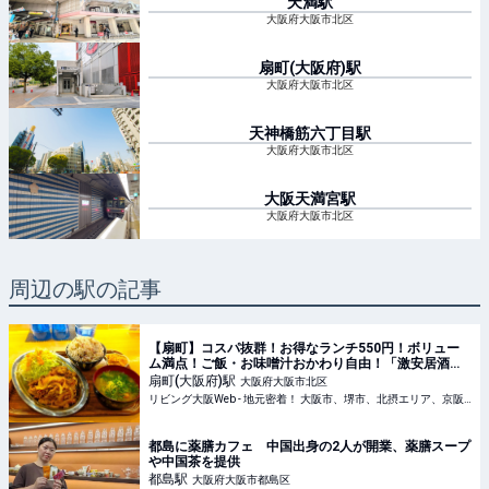
天満
駅
大阪府大阪市北区
扇町(大阪府)
駅
大阪府大阪市北区
天神橋筋六丁目
駅
大阪府大阪市北区
大阪天満宮
駅
大阪府大阪市北区
周辺の駅の記事
【扇町】コスパ抜群！お得なランチ550円！ボリュー
ム満点！ご飯・お味噌汁おかわり自由！「激安居酒
屋 ワイルドヤ」
扇町(大阪府)
駅
大阪府大阪市北区
リビング大阪Web - 地元密着！ 大阪市、堺市、北摂エリア、京阪沿線ほかのグルメ、イベント、お出かけ、習い事情報
都島に薬膳カフェ 中国出身の2人が開業、薬膳スープ
や中国茶を提供
都島
駅
大阪府大阪市都島区