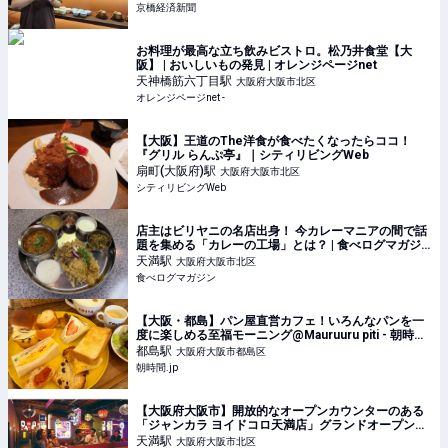
京橋経済新聞
お料理が最高な立ち飲みビストロ。松乃井食堂【大
阪】 | おいしいもの発見 | オレンジページnet
天神橋筋六丁目
駅
大阪府大阪市北区
オレンジページnet -
【大阪】王道のThe洋食が食べたくなったらココ！
『グリル らんぷ亭』｜シティリビングWeb
扇町(大阪府)
駅
大阪府大阪市北区
シティリビングWeb
店主はビリヤニの名店出身！ 今カレーマニアの間で話
題を集める「カレーの工場」とは？ | 食べログマガジ
ン
天満
駅
大阪府大阪市北区
食べログマガジン
【大阪・都島】パン屋直営カフェ！いろんなパンを一
度に楽しめる至福モーニング@Mauruuru piti - 朝時
間.jp
都島
駅
大阪府大阪市都島区
朝時間.jp
【大阪府大阪市】開放的なオープンカウンターのある
「ジャンカラ ヨイドコロ天満店」グランドオープン！
| ママテナ
天満
駅
大阪府大阪市北区