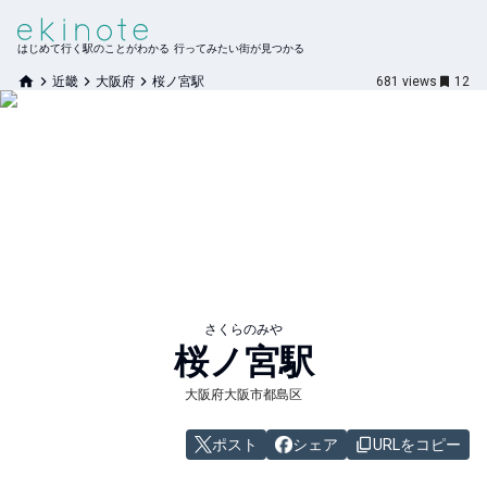
はじめて行く駅のことがわかる 行ってみたい街が見つかる
近畿
大阪府
桜ノ宮駅
681
views
12
さくらのみや
桜ノ宮
駅
大阪府大阪市都島区
ポスト
シェア
URLをコピー