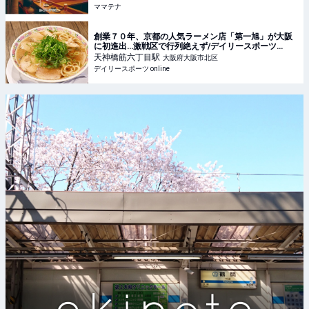
ママテナ
創業７０年、京都の人気ラーメン店「第一旭」が大阪
に初進出…激戦区で行列絶えず/デイリースポーツ
online
天神橋筋六丁目
駅
大阪府大阪市北区
デイリースポーツ online