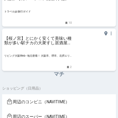
| トラベルjp 旅行ガイド
トラベルjp 旅行ガイド
10
【桜ノ宮】とにかく安くて美味い種
類が多い駅チカの大衆すし居酒屋！
「穴場 桜ノ宮店」
リビング大阪Web - 地元密着！ 大阪市、堺市、北摂エリ
ア、京阪沿線ほかのグルメ、イベント、お出かけ、習い
事情報
2
マチ
ショッピング（日用品）
周辺のコンビニ（NAVITIME）
周辺のスーパー（NAVITIME）