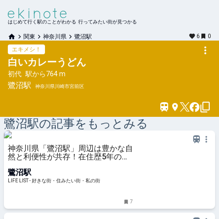
はじめて行く駅のことがわかる 行ってみたい街が見つかる
6
0
関東
神奈川県
鷺沼駅
エキメシ！
白いカレーうどん
初代
駅から
764 m
鷺沼
駅
神奈川県川崎市宮前区
鷺沼
駅の記事をもっとみる
神奈川県「鷺沼駅」周辺は豊かな自
然と利便性が共存！在住歴5年の私
が住みやすさを紹介 - LIFE LIST - 好
鷺沼駅
きな街・住みたい街・私の街
LIFE LIST - 好きな街・住みたい街・私の街
7