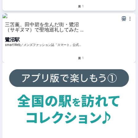
1
三笘薫、田中碧を生んだ街・鷺沼
（サギヌマ）で聖地巡礼してみた |
smart Web／メンズファッシ
鷺沼駅
smart Web／メンズファッション誌「スマート」公式サ
イト｜宝島社
1