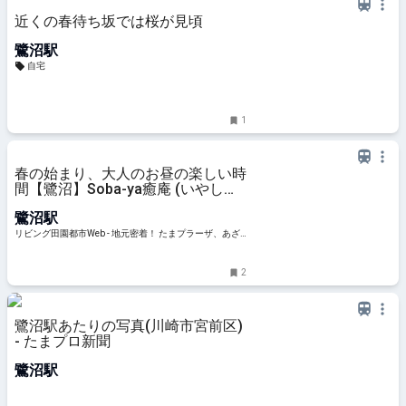
近くの春待ち坂では桜が見頃
鷺沼駅
自宅
1
春の始まり、大人のお昼の楽しい時
間【鷺沼】Soba-ya癒庵 (いやしあ
ん)
鷺沼駅
リビング田園都市Web - 地元密着！ たまプラーザ、あざ
み野、青葉台、港北ニュータウンほかのグルメ、イベン
ト、お出かけ、習い事情報
2
鷺沼駅あたりの写真(川崎市宮前区)
- たまプロ新聞
鷺沼駅