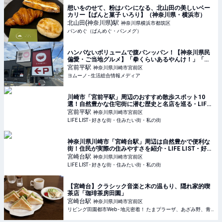
想いをのせて、粉はパンになる、北山田の美しいベー
カリー【ぱんと菓子 いろり】（神奈川県・横浜市）
北山田(神奈川県)
駅
神奈川県横浜市都筑区
パンめぐ（ぱんめぐ・パンメグ）
ハンパないボリュームで腹パンッパン！【神奈川県民
偏愛・ご当地グルメ】「拳くらいあるやんけ！」「麺
が見えないほど具がたっぷり」 | ヨムーノ
宮前平
駅
神奈川県川崎市宮前区
ヨムーノ - 生活総合情報メディア
川崎市「宮前平駅」周辺のおすすめ散歩スポット10
選！自然豊かな住宅街に潜む歴史と名店を巡る - LIFE
LIST - 好きな街・住みたい街・私の街
宮前平
駅
神奈川県川崎市宮前区
LIFE LIST - 好きな街・住みたい街・私の街
神奈川県川崎市「宮崎台駅」周辺は自然豊かで便利な
街！住民が実際の住みやすさを紹介 - LIFE LIST - 好き
な街・住みたい街・私の街
宮崎台
駅
神奈川県川崎市宮前区
LIFE LIST - 好きな街・住みたい街・私の街
【宮崎台】クラシック音楽と木の温もり、隠れ家的喫
茶店「珈琲茶房田園」
宮崎台
駅
神奈川県川崎市宮前区
リビング田園都市Web - 地元密着！ たまプラーザ、あざみ野、青葉台、港北ニュータウンほかのグルメ、イベント、お出かけ、習い事情報