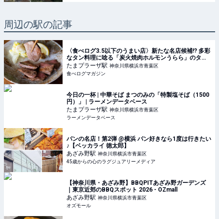
周辺の駅の記事
〈食べログ3.5以下のうまい店〉新たな名店候補!? 多彩
なタン料理に唸る「炭火焼肉ホルモンうらら」のタン
専門店 | 食べログマガジン
たまプラーザ
駅
神奈川県横浜市青葉区
食べログマガジン
今日の一杯 | 中華そば まつのみの「特製塩そば（1500
円）」 | ラーメンデータベース
たまプラーザ
駅
神奈川県横浜市青葉区
ラーメンデータベース
パンの名店！第2弾 @横浜 パン好きなら1度は行きたい
♪【ベッカライ 徳太郎】
あざみ野
駅
神奈川県横浜市青葉区
45歳からの心のラグジュアリーメディア
【神奈川県・あざみ野】BBQPITあざみ野ガーデンズ
｜東京近郊のBBQスポット 2026 - OZmall
あざみ野
駅
神奈川県横浜市青葉区
オズモール