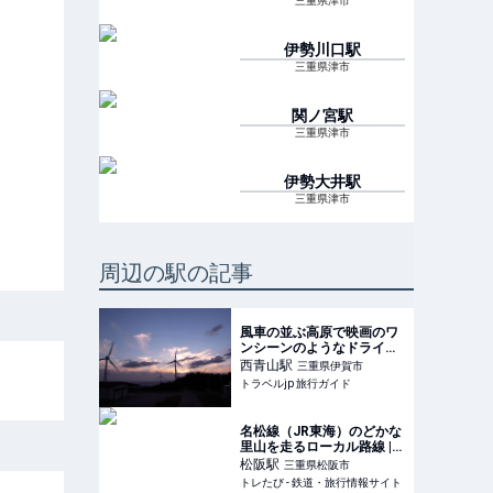
三重県津市
伊勢川口
駅
三重県津市
関ノ宮
駅
三重県津市
伊勢大井
駅
三重県津市
周辺の駅の記事
風車の並ぶ高原で映画のワ
ンシーンのようなドライブ
を楽しもう 〜青山高原
西青山
駅
三重県伊賀市
（三重県伊賀市） | 三重県 |
トラベルjp 旅行ガイド
トラベルjp 旅行ガイド
名松線（JR東海）のどかな
里山を走るローカル路線 |
トレたび - 鉄道・旅行情報
松阪
駅
三重県松阪市
サイト
トレたび - 鉄道・旅行情報サイト