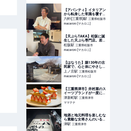
【アバンティ】イタリアン
から転身した常識を覆す黒
いとんかつ。8年の試行錯
六軒(三重県)
駅
三重県松阪市
誤が生んだ一皿【松阪どロ
macaroni [マカロニ]
ーカルぐるめ #58】 -
macaroni
【天ぷらTAKA】松阪に誕
生した天ぷら専門店。若き
料理人が紡ぐ、和食の真髄
松阪
駅
三重県松阪市
と革新【松阪どローカルぐ
macaroni [マカロニ]
るめ #50】 - macaroni
【はなうた】築130年の古
民家で、心と体にやさしい
ヴィーガン料理を【松阪ど
上ノ庄
駅
三重県松阪市
ローカルぐるめ #31】 -
macaroni [マカロニ]
macaroni
【三重県津市】井村屋のス
イーツブランドが一度に楽
しめるアトリエが2月上旬
津新町
駅
三重県津市
オープン | ママテナ
ママテナ
地酒と地元料理を楽しむな
ら素敵な女将さんのいる八
の巣へ
津
駅
三重県津市