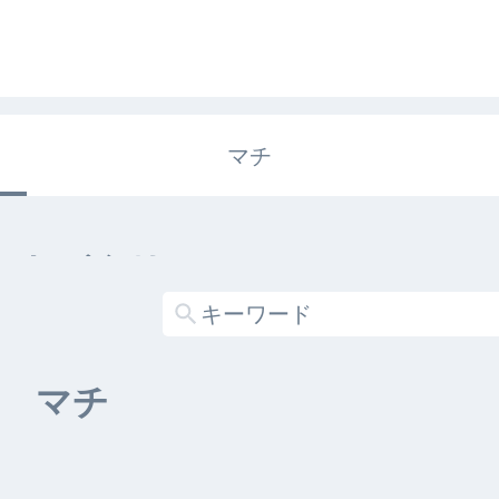
マチ
エキガタリ
する記事がありません
マチ