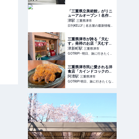
「三重県立美術館」がリニ
ューアルオープン！名作ア
ートと地元食材ランチ＆ス
津
駅
三重県津市
イーツを堪能♪【三重・津
日刊KELLY｜名古屋の最新情報を毎日配信！
市】 | 日刊KELLY｜名古屋
の最新情報を毎日配信！
三重県津市が誇る「天む
す」発祥のお店「天むすの
千寿」とは？ - GOTRIP!
津新町
駅
三重県津市
GOTRIP! - 明日、旅に行きたくなるメディア
三重県津市民に愛される洋
食店「カインドコックの
家 カトレア」でいただ
阿漕
駅
三重県津市
く、絶品の味噌カツとは？
GOTRIP! 明日、旅に行きたくなるメディア