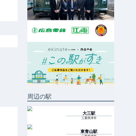
周辺の駅
大三
駅
三重県津市
東青山
駅