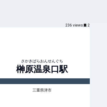
236
views
2
さかきばらおんせんぐち
榊原温泉口
駅
三重県津市