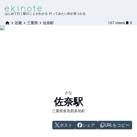
はじめて行く駅のことがわかる 行ってみたい街が見つかる
近畿
三重県
佐奈駅
167
views
0
さな
佐奈
駅
三重県多気郡多気町
ポスト
シェア
URLをコピー