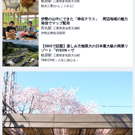
三重(かんこうみえ)
栃原
駅
三重県多気郡大台町
観光三重(かんこうみえ)
伊勢の山中にできた「神岳テラス」 周辺地域の魅力
発信でマップ配布
田丸
駅
三重県度会郡玉城町
伊勢志摩経済新聞
【SNSで話題】楽しみ方無限大の日本最大級の商業リ
ゾート「VISON＜ヴ
栃原
駅
三重県多気郡大台町
TABIZINE～人生に旅心を～