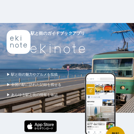
駅と街のガイドブックアプリ
▶ 駅と街の魅力やグルメを投稿
▶ 全国の駅に訪れた記録を残せる
▶ あらゆる駅と街の情報を確認