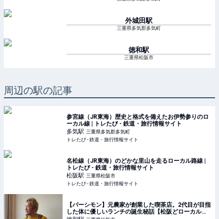
外城田
駅
三重県多気郡多気町
徳和
駅
三重県松阪市
周辺の駅の記事
参宮線（JR東海）歴史と格式を備えたお伊勢参りのロ
ーカル線 | トレたび - 鉄道・旅行情報サイト
多気
駅
三重県多気郡多気町
トレたび - 鉄道・旅行情報サイト
名松線（JR東海）のどかな里山を走るローカル路線 |
トレたび - 鉄道・旅行情報サイト
松阪
駅
三重県松阪市
トレたび - 鉄道・旅行情報サイト
【パーシモン】元農家が創業した喫茶店。2代目が目指
した体に優しいランチの誕生秘話【松阪どローカルぐ
るめ #45】 - macaroni