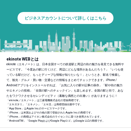
ビジネスアカウントについて詳しくはこちら
ekinote WEBとは
ekinote（エキノート）は、日本全国すべての鉄道駅と周辺の街の魅力を発見できる無料サ
ービスです。「今度あの駅に行くけど、周辺にどんな場所があるんだろう？」「いつも使
っている駅だけど、もっとディープな情報が知りたいな！」というとき、駅名で検索し
て、観光・グルメ・買い物・交通などの情報をまとめてチェックできます。iPhone /
Androidアプリをインストールすれば、「お気に入りの駅や記事の保存」「駅や街の魅力
やエキメシの投稿」「全国の駅へのチェックイン」も楽しめます。全国の駅と街で、あな
たをワクワクさせるセレンディピティ（素敵な偶然との出逢い）がありますように！
「ekinote／エキノート」は三菱電機株式会社の登録商標です。
「エキガタリ」「エキメシ」「エキ活」は商標登録出願中です。
「App Store」はApple Inc.のサービスマークです。
「iPhone」は米国およびその他の国で登録されたApple Inc.の商標です。
「iPhone」の商標はアイホン株式会社のライセンスに基づき使用されています。
「Android
TM
」「Google PlayおよびGoogle Playロゴ」はGoogle LLCの商標です。