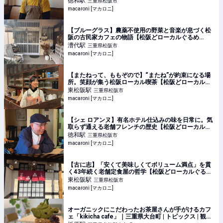
徳和
駅
三重県松阪市
macaroni [マカロニ]
【ブルーグラス】農薬不使用の野菜と音楽が息づく松
阪の古民家カフェの物語【松阪どローカルぐるめ
#44】 - macaroni
漕代
駅
三重県松阪市
macaroni [マカロニ]
【またねって、ももぞので】“またね”が約束になる場
所。笑顔が集う松阪ローカル喫茶【松阪どローカルぐ
るめ #41】 - macaroni
東松阪
駅
三重県松阪市
macaroni [マカロニ]
【シェ ロアンヌ】有名ホテル仕込みの味を日常に。気
取らず通える老舗フレンチの歴史【松阪どローカルグ
ルメ #35】 - macaroni
徳和
駅
三重県松阪市
macaroni [マカロニ]
【古に志】「安くて美味しくてボリューム満点」を貫
く43年続く老舗定食屋の哲学【松阪どローカルぐるめ
#26】 - macaroni
東松阪
駅
三重県松阪市
macaroni [マカロニ]
オーガニックにこだわったお茶屋さんが手がけるカフ
ェ「kikicha cafe」｜三重県大台町 | トピックス | 観光