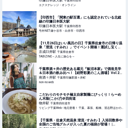
印旛日本医大
駅
千葉県印西市
エクスナレッジ・オンライン
【印西市】「関東の駅百選」にも認定されている北総
線の印旛日本医大駅
印旛日本医大
駅
千葉県印西市
号外NET 鎌ケ谷市・白井市・印西市
【11月26日はいい風呂の日】千葉県佐倉市の日帰り温
泉「澄流（すみれ）」でイベント開催！運試し宝くじ
やペア招待券が当たる | TABIZINE～人生に旅心を～
京成臼井
駅
千葉県佐倉市
TABIZINE～人生に旅心を～
千葉県酒々井の歴史ある蔵元『飯沼本家』で酒造見学
＆日本酒の飲み比べ！【紺野彩夏のこん酒場】Vol.21 |
連載| non-no web
南酒々井
駅
千葉県印旛郡酒々井町
non-no web
こだわりのモチモチ極太自家製麺にびっくり！らーめ
ん木陰(こかげ)＠四街道
物井
駅
千葉県四街道市
リビング千葉Web - 地元密着！ 千葉、幕張、船橋、習志野ほかのグルメ、イベント、お出かけ、習い事情報
【千葉県・佐倉天然温泉 澄流 -すみれ-】入浴回数券や
全国のご当地グルメが入った夏の福袋が登場！ |