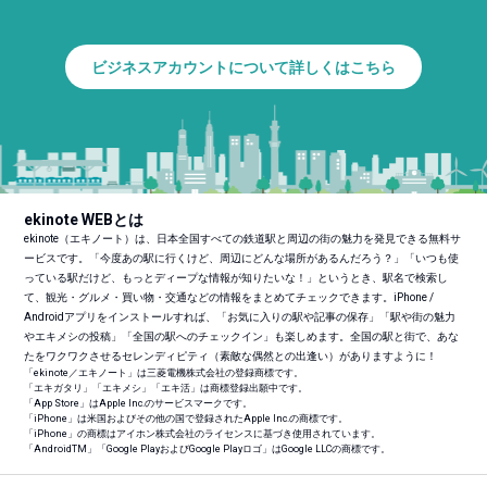
ビジネスアカウントについて詳しくはこちら
ekinote WEBとは
ekinote（エキノート）は、日本全国すべての鉄道駅と周辺の街の魅力を発見できる無料サ
ービスです。「今度あの駅に行くけど、周辺にどんな場所があるんだろう？」「いつも使
っている駅だけど、もっとディープな情報が知りたいな！」というとき、駅名で検索し
て、観光・グルメ・買い物・交通などの情報をまとめてチェックできます。iPhone /
Androidアプリをインストールすれば、「お気に入りの駅や記事の保存」「駅や街の魅力
やエキメシの投稿」「全国の駅へのチェックイン」も楽しめます。全国の駅と街で、あな
たをワクワクさせるセレンディピティ（素敵な偶然との出逢い）がありますように！
「ekinote／エキノート」は三菱電機株式会社の登録商標です。
「エキガタリ」「エキメシ」「エキ活」は商標登録出願中です。
「App Store」はApple Inc.のサービスマークです。
「iPhone」は米国およびその他の国で登録されたApple Inc.の商標です。
「iPhone」の商標はアイホン株式会社のライセンスに基づき使用されています。
「Android
TM
」「Google PlayおよびGoogle Playロゴ」はGoogle LLCの商標です。