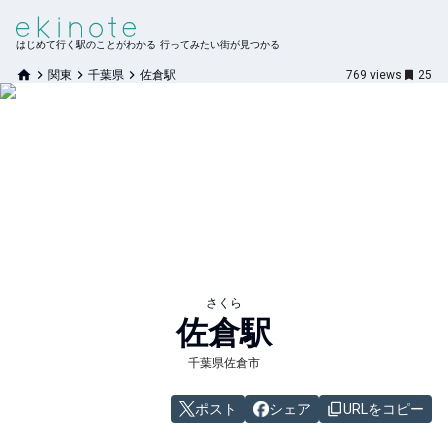
はじめて行く駅のことがわかる 行ってみたい街が見つかる
関東
千葉県
佐倉駅
769
views
25
さくら
佐倉
駅
千葉県佐倉市
ポスト
シェア
URLをコピー