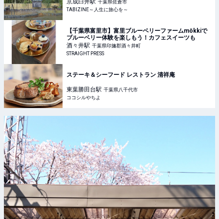
TABIZINE～人生に旅心を～
京成臼井
駅
千葉県佐倉市
TABIZINE～人生に旅心を～
【千葉県富里市】富里ブルーベリーファームmökkiで
ブルーベリー体験を楽しもう！カフェスイーツも
酒々井
駅
千葉県印旛郡酒々井町
STRAIGHT PRESS
ステーキ＆シーフード レストラン 清祥庵
東葉勝田台
駅
千葉県八千代市
ココシルやちよ