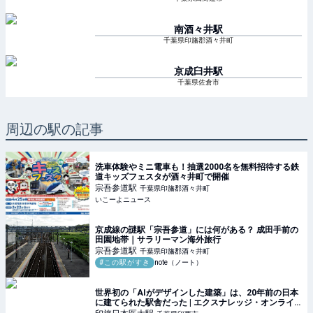
南酒々井
駅
千葉県印旛郡酒々井町
京成臼井
駅
千葉県佐倉市
周辺の駅の記事
洗車体験やミニ電車も！抽選2000名を無料招待する鉄
道キッズフェスタが酒々井町で開催
宗吾参道
駅
千葉県印旛郡酒々井町
いこーよニュース
京成線の謎駅「宗吾参道」には何がある？ 成田手前の
田園地帯｜サラリーマン海外旅行
宗吾参道
駅
千葉県印旛郡酒々井町
#この駅がすき
note（ノート）
世界初の「AIがデザインした建築」は、20年前の日本
に建てられた駅舎だった | エクスナレッジ・オンライ
ン｜知識が深まる、世界が広がる