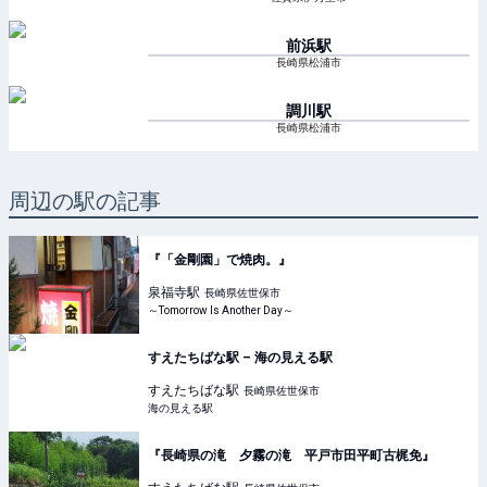
前浜
駅
長崎県松浦市
調川
駅
長崎県松浦市
周辺の駅の記事
『「金剛園」で焼肉。』
泉福寺
駅
長崎県佐世保市
～Tomorrow Is Another Day～
すえたちばな駅 – 海の見える駅
すえたちばな
駅
長崎県佐世保市
海の見える駅
『長崎県の滝 夕霧の滝 平戸市田平町古梶免』