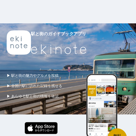
駅と街のガイドブックアプリ
▶ 駅と街の魅力やグルメを投稿
▶ 全国の駅に訪れた記録を残せる
▶ あらゆる駅と街の情報を確認