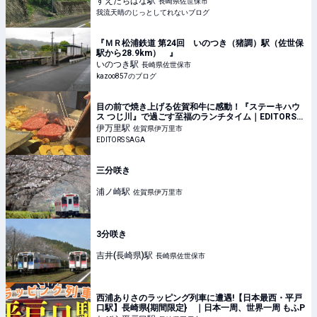
すえたちばな
駅
長崎県佐世保市
我流天晴のじっとしてれないブログ
『ＭＲ松浦鉄道 第24回 いのつき（猪調）駅（佐世保
駅から28.9km） 』
いのつき
駅
長崎県佐世保市
kazoo857のブログ
目の前で焼き上げる佐賀和牛に感動！『ステーキハウ
ス つじ川』で過ごす至福のランチタイム｜EDITORS
SAGA
伊万里
駅
佐賀県伊万里市
EDITORS SAGA
三分咲き
浦ノ崎
駅
佐賀県伊万里市
3分咲き
吉井(長崎県)
駅
長崎県佐世保市
西浦ありさのラッピング列車に遭遇!【日本最西・平戸
口駅】長崎県{期間限定} ｜日本一周、世界一周 もふP