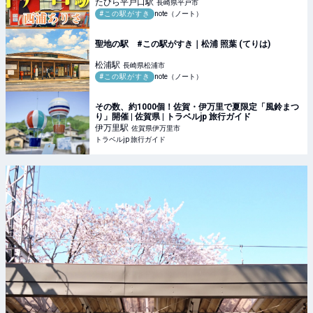
たびら平戸口
駅
長崎県平戸市
#この駅がすき
note（ノート）
聖地の駅 #この駅がすき｜松浦 照葉 (てりは)
松浦
駅
長崎県松浦市
#この駅がすき
note（ノート）
その数、約1000個！佐賀・伊万里で夏限定「風鈴まつ
り」開催 | 佐賀県 | トラベルjp 旅行ガイド
伊万里
駅
佐賀県伊万里市
トラベルjp 旅行ガイド