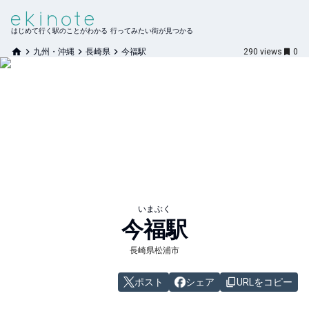
はじめて行く駅のことがわかる 行ってみたい街が見つかる
九州・沖縄
長崎県
今福駅
290
views
0
いまぶく
今福
駅
長崎県松浦市
ポスト
シェア
URLをコピー