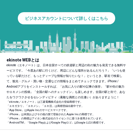
ビジネスアカウントについて詳しくはこちら
ekinote WEBとは
ekinote（エキノート）は、日本全国すべての鉄道駅と周辺の街の魅力を発見できる無料サ
ービスです。「今度あの駅に行くけど、周辺にどんな場所があるんだろう？」「いつも使
っている駅だけど、もっとディープな情報が知りたいな！」というとき、駅名で検索し
て、観光・グルメ・買い物・交通などの情報をまとめてチェックできます。iPhone /
Androidアプリをインストールすれば、「お気に入りの駅や記事の保存」「駅や街の魅力
やエキメシの投稿」「全国の駅へのチェックイン」も楽しめます。全国の駅と街で、あな
たをワクワクさせるセレンディピティ（素敵な偶然との出逢い）がありますように！
「ekinote／エキノート」は三菱電機株式会社の登録商標です。
「エキガタリ」「エキメシ」「エキ活」は商標登録出願中です。
「App Store」はApple Inc.のサービスマークです。
「iPhone」は米国およびその他の国で登録されたApple Inc.の商標です。
「iPhone」の商標はアイホン株式会社のライセンスに基づき使用されています。
「Android
TM
」「Google PlayおよびGoogle Playロゴ」はGoogle LLCの商標です。