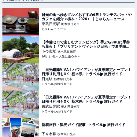
日光の食べ歩きグルメおすすめ6選！ランチスポットや
カフェを紹介＜栃木・2026＞ ｜じゃらんニュース
東武日光
駅
栃木県日光市
じゃらんニュース
【準備ゼロで楽しむグランピング】手ぶらBBQに手持
ち花火！「ブリリアントヴィレッジ日光」で夏季限定
プランが予約開始｜栃木県 | TABIZINE～人生に旅心を
下今市
駅
栃木県日光市
～
TABIZINE～人生に旅心を～
「日光霧降VIVA！ハワイアン」が夏季限定オープン！
日帰り利用もOK | 栃木県 | トラベルjp 旅行ガイド
日光
駅
栃木県日光市
トラベルjp 旅行ガイド
「日光霧降VIVA！ハワイアン」が夏季限定オープン！
日帰り利用もOK | 栃木県 | トラベルjp 旅行ガイド
東武日光
駅
栃木県日光市
トラベルjp 旅行ガイド
新着旅行・観光ガイド記事 | トラベルjp 旅行ガイド
下今市
駅
栃木県日光市