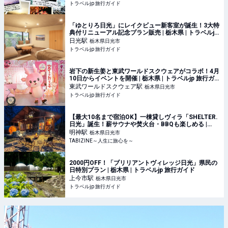
トラベルjp 旅行ガイド
「ゆとりろ日光」にレイクビュー新客室が誕生！3大特
典付リニューアル記念プラン販売 | 栃木県 | トラベルjp
旅行ガイド
日光
駅
栃木県日光市
トラベルjp 旅行ガイド
岩下の新生姜と東武ワールドスクウェアがコラボ！4月
10日からイベントを開催 | 栃木県 | トラベルjp 旅行ガ
イド
東武ワールドスクウェア
駅
栃木県日光市
トラベルjp 旅行ガイド
【最大10名まで宿泊OK】一棟貸しヴィラ「SHELTER.
日光」誕生！薪サウナや焚火台・BBQも楽しめる |
TABIZINE～人生に旅心を～
明神
駅
栃木県日光市
TABIZINE～人生に旅心を～
2000円OFF！「ブリリアントヴィレッジ日光」県民の
日特別プラン | 栃木県 | トラベルjp 旅行ガイド
上今市
駅
栃木県日光市
トラベルjp 旅行ガイド