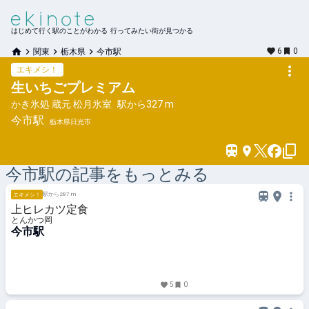
はじめて行く駅のことがわかる 行ってみたい街が見つかる
6
0
関東
栃木県
今市駅
エキメシ！
生いちごプレミアム
かき氷処 蔵元 松月氷室
駅から
327 m
今市
駅
栃木県日光市
今市
駅の記事をもっとみる
駅から287 m
エキメシ！
上ヒレカツ定食
とんかつ岡
今市駅
5
0