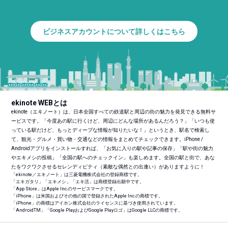
ビジネスアカウントについて詳しくはこちら
ekinote WEBとは
ekinote（エキノート）は、日本全国すべての鉄道駅と周辺の街の魅力を発見できる無料サ
ービスです。「今度あの駅に行くけど、周辺にどんな場所があるんだろう？」「いつも使
っている駅だけど、もっとディープな情報が知りたいな！」というとき、駅名で検索し
て、観光・グルメ・買い物・交通などの情報をまとめてチェックできます。iPhone /
Androidアプリをインストールすれば、「お気に入りの駅や記事の保存」「駅や街の魅力
やエキメシの投稿」「全国の駅へのチェックイン」も楽しめます。全国の駅と街で、あな
たをワクワクさせるセレンディピティ（素敵な偶然との出逢い）がありますように！
「ekinote／エキノート」は三菱電機株式会社の登録商標です。
「エキガタリ」「エキメシ」「エキ活」は商標登録出願中です。
「App Store」はApple Inc.のサービスマークです。
「iPhone」は米国およびその他の国で登録されたApple Inc.の商標です。
「iPhone」の商標はアイホン株式会社のライセンスに基づき使用されています。
「Android
TM
」「Google PlayおよびGoogle Playロゴ」はGoogle LLCの商標です。