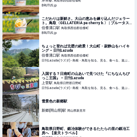
岸本
駅
鳥取県西伯郡伯耆町
BRUTUS.jp
こだわりは新鮮さ。大山の恵みを練り込んだジェラー
ト。鳥取〈GELLATERIA pa cherry b.〉 | ブルータス|
BRUTUS.jp
伯耆溝口
駅
鳥取県西伯郡伯耆町
BRUTUS.jp
ちょっと登れば北壁の絶景！大山町・寂静山をハイキ
ング – 日刊Lazuda
伯耆溝口
駅
鳥取県西伯郡伯耆町
日刊Lazuda(ラズダ) - 島根・鳥取を知る、見る、食べる、遊ぶ、暮らすWebマガジン
入国する？日南町の山あいで見つけた『にちなんちび
っこ王国』 – 日刊Lazuda
上菅
駅
鳥取県日野郡日野町
日刊Lazuda(ラズダ) - 島根・鳥取を知る、見る、食べる、遊ぶ、暮らすWebマガジン
雪景色の新郷駅
新郷(岡山県)
駅
岡山県新見市
鳥取県日野町、鍛冶体験ができるたたらの里の鍛冶工
房へ 【楽天トラベル】