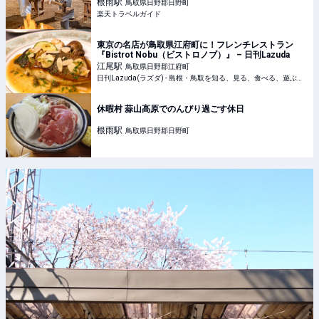
根雨
駅
鳥取県日野郡日野町
楽天トラベルガイド
東京の名店が鳥取県江府町に！フレンチレストラン
『Bistrot Nobu（ビストロノブ）』 – 日刊Lazuda
江尾
駅
鳥取県日野郡江府町
日刊Lazuda(ラズダ) - 島根・鳥取を知る、見る、食べる、遊ぶ、暮らすWebマガジン
休暇村 蒜山高原でのんびり過ごす休日
根雨
駅
鳥取県日野郡日野町