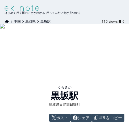
はじめて行く駅のことがわかる 行ってみたい街が見つかる
中国
鳥取県
黒坂駅
110
views
0
くろさか
黒坂
駅
鳥取県日野郡日野町
ポスト
シェア
URLをコピー