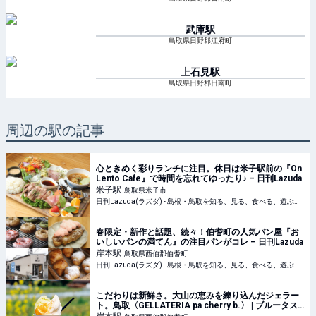
武庫
駅
鳥取県日野郡江府町
上石見
駅
鳥取県日野郡日南町
周辺の駅の記事
心ときめく彩りランチに注目。休日は米子駅前の『On
Lento Cafe』で時間を忘れてゆったり♪ – 日刊Lazuda
米子
駅
鳥取県米子市
日刊Lazuda(ラズダ) - 島根・鳥取を知る、見る、食べる、遊ぶ、暮らすWebマガジン
春限定・新作と話題、続々！伯耆町の人気パン屋『お
いしいパンの満てん』の注目パンがコレ – 日刊Lazuda
岸本
駅
鳥取県西伯郡伯耆町
日刊Lazuda(ラズダ) - 島根・鳥取を知る、見る、食べる、遊ぶ、暮らすWebマガジン
こだわりは新鮮さ。大山の恵みを練り込んだジェラー
ト。鳥取〈GELLATERIA pa cherry b.〉 | ブルータス|
BRUTUS.jp