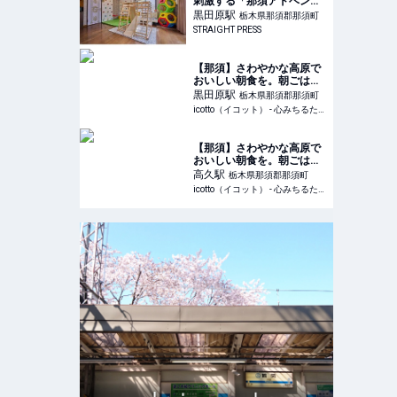
刺激する「那須アドベンチ
ャーズイン」！一棟丸ごと
黒田原
駅
栃木県那須郡那須町
ファンタジーな世界
STRAIGHT PRESS
【那須】さわやかな高原で
おいしい朝食を。朝ごはん
が人気のホテル7選 |
黒田原
駅
栃木県那須郡那須町
icotto（イコット）
icotto（イコット） - 心みちるたび - 女性向け旅行・宿泊情報メディア
【那須】さわやかな高原で
おいしい朝食を。朝ごはん
が人気のホテル7選 |
高久
駅
栃木県那須郡那須町
icotto（イコット）
icotto（イコット） - 心みちるたび - 女性向け旅行・宿泊情報メディア