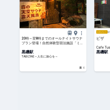
駅
エキメシ！
ピザ
20時～翌8時までのオールナイトサウナ
プラン登場！自然体験型宿泊施設「ミモ
Cafe Tu
ザ・リトリート那須」
黒磯駅
黒磯駅
TABIZINE～人生に旅心を～
4