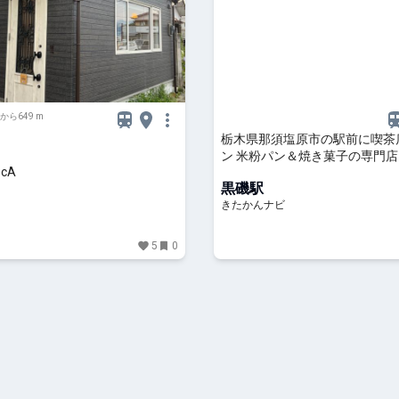
から649 m
栃木県那須塩原市の駅前に喫茶
ン 米粉パン＆焼き菓子の専門店も
scA
かんナビ
黒磯駅
きたかんナビ
5
0