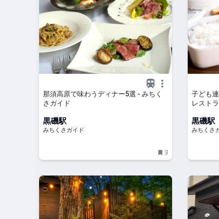
那須高原で味わうディナー5選 - みちく
子ども連
さガイド
レストラ
黒磯駅
黒磯駅
みちくさガイド
みちくさ
3