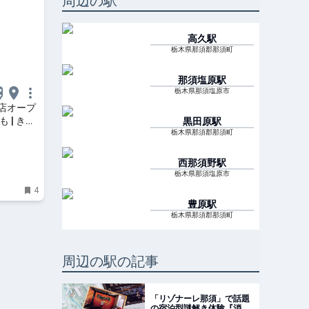
周辺の駅
高久
駅
栃木県那須郡那須町
那須塩原
駅
栃木県那須塩原市
店オープ
 | きた
黒田原
駅
栃木県那須郡那須町
西那須野
駅
栃木県那須塩原市
4
豊原
駅
栃木県那須郡那須町
周辺の駅の記事
「リゾナーレ那須」で話題
の宿泊型謎解き体験『消え