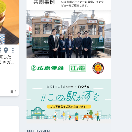
道した
くさガイ
3