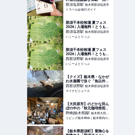
た高原の魔女』 | 栃木県 | ト
那須塩原
駅
栃木県那須塩原市
ラベルjp 旅行ガイド
トラベルjp 旅行ガイド
那須千本松牧場 夏フェス
2026 | 入場無料！とうもろ
こし3万本の巨大迷路・水
那須塩原
駅
栃木県那須塩原市
鉄砲サバイバル・縁日も！
いこーよとりっぷ
那須「千本松牧場 夏フェ
ス」開催情報 | 栃木県那須
塩原市 | いこーよとりっぷ
那須千本松牧場 夏フェス
2026 | 入場無料！とうもろ
こし3万本の巨大迷路・水
西那須野
駅
栃木県那須塩原市
鉄砲サバイバル・縁日も！
いこーよとりっぷ
那須「千本松牧場 夏フェ
ス」開催情報 | 栃木県那須
塩原市 | いこーよとりっぷ
【クイズ】栃木県・なかが
わ水遊園で泳ぐ「魚以外」
の生き物とは? レア動画公
西那須野
駅
栃木県那須塩原市
開に「ふぁー! これは見てみ
マイナビニュース
たい!」「これマジで衝
撃…」SNSで話題
【大田原市】のどかな田ん
ぼの中の「秋元珈琲焙煎
所」美味しい珈琲と洗練さ
野崎(栃木県)
駅
栃木県大田原
れたギャラリー
リビング栃木Web｜栃木県内の最新グルメ・おでかけ情報を毎日配信！
市
【栃木県那須町】冒険心を