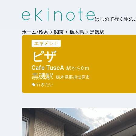
はじめて行く駅の
ホーム/検索
関東
栃木県
黒磯駅
エキメシ！
ピザ
Cafe TuscA
駅から
0 m
黒磯
駅
栃木県那須塩原市
行きたい