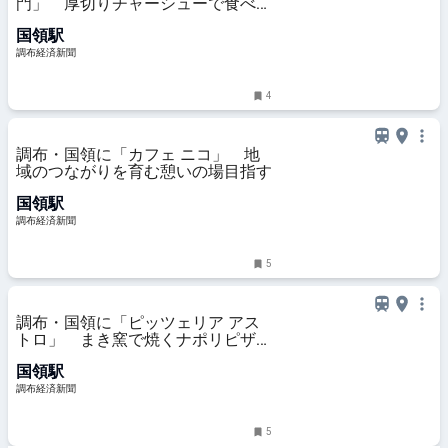
門」 厚切りチャーシューで食べ応
え
国領駅
調布経済新聞
4
調布・国領に「カフェ ニコ」 地
域のつながりを育む憩いの場目指す
国領駅
調布経済新聞
5
調布・国領に「ピッツェリア アス
トロ」 まき窯で焼くナポリピザ提
供
国領駅
調布経済新聞
5