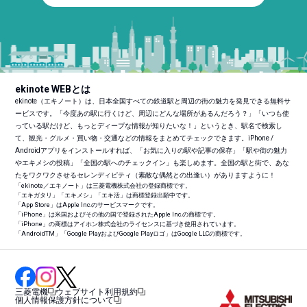
ekinote WEBとは
ekinote（エキノート）は、日本全国すべての鉄道駅と周辺の街の魅力を発見できる無料サ
ービスです。「今度あの駅に行くけど、周辺にどんな場所があるんだろう？」「いつも使
っている駅だけど、もっとディープな情報が知りたいな！」というとき、駅名で検索し
て、観光・グルメ・買い物・交通などの情報をまとめてチェックできます。iPhone /
Androidアプリをインストールすれば、「お気に入りの駅や記事の保存」「駅や街の魅力
やエキメシの投稿」「全国の駅へのチェックイン」も楽しめます。全国の駅と街で、あな
たをワクワクさせるセレンディピティ（素敵な偶然との出逢い）がありますように！
「ekinote／エキノート」は三菱電機株式会社の登録商標です。
「エキガタリ」「エキメシ」「エキ活」は商標登録出願中です。
「App Store」はApple Inc.のサービスマークです。
「iPhone」は米国およびその他の国で登録されたApple Inc.の商標です。
「iPhone」の商標はアイホン株式会社のライセンスに基づき使用されています。
「Android
TM
」「Google PlayおよびGoogle Playロゴ」はGoogle LLCの商標です。
三菱電機
ウェブサイト利用規約
個人情報保護方針について