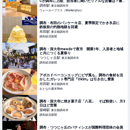
Cが調布に上陸、担当者に聞いたリアルな反響は？最
大200組待ちの日も！｜ウォーカープラス
調布
駅
東京都調布市
ウォーカープラス（Walkerplus）
調布・布田のパンケーキ店、夏季限定でかき氷店に
鉄板前の灼熱地獄を回避
布田
駅
東京都調布市
調布経済新聞
調布・深大寺meedoで夜市 開業1年、入居者と地域
と共につくる夏祭り
つつじヶ丘
駅
東京都調布市
調布経済新聞
アボカドベーコンエッグにピザ風も。調布の食材を活
かしたガレット専門店『Oklm』は引き出し豊富
布田
駅
東京都調布市
おとなの週末Web
調布・深大寺に焼き菓子店「八花」 そば粉使い、月3
日ほど営業
柴崎
駅
東京都調布市
調布経済新聞
調布・つつじヶ丘のパティシエが国際料理団体の会員