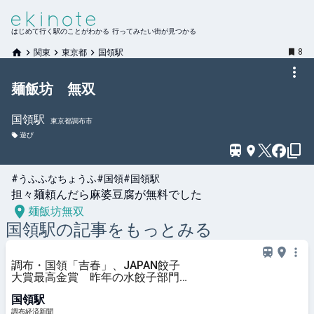
はじめて行く駅のことがわかる 行ってみたい街が見つかる
8
関東
東京都
国領駅
麺飯坊 無双
国領
駅
東京都調布市
遊び
#うふふなちょうふ
#国領
#国領駅
担々麺頼んだら麻婆豆腐が無料でした
麺飯坊無双
国領
駅の記事をもっとみる
調布・国領「吉春」、JAPAN餃子
大賞最高金賞 昨年の水餃子部門に
続き
国領駅
調布経済新聞