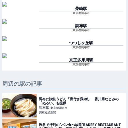
柴崎
駅
東京都調布市
調布
駅
東京都調布市
つつじヶ丘
駅
東京都調布市
京王多摩川
駅
東京都調布市
周辺の駅の記事
調布に讃岐うどん「骨付き鶏 樹」 香川県なじみの
「ぬるい」も提供
調布
駅
東京都調布市
調布経済新聞
渋谷で行列の“パン食べ放題”BAKERY RESTAURANT