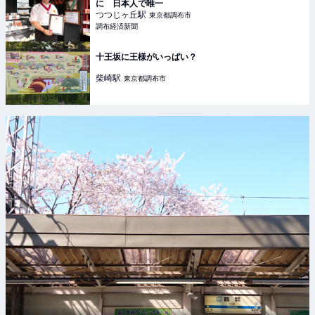
に 日本人で唯一
つつじヶ丘
駅
東京都調布市
調布経済新聞
十王坂に王様がいっぱい？
柴崎
駅
東京都調布市