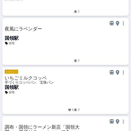
3
夜風にラベンダー
国領駅
自宅
3
エキメシ！
いちごミルクコッペ
手づくりコッペパン 宝珠パン
国領駅
自宅
6
0
調布・国領にラーメン新店「国領大