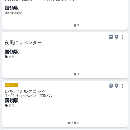
続き
国領駅
調布経済新聞
3
夜風にラベンダー
国領駅
自宅
3
エキメシ！
いちごミルクコッペ
手づくりコッペパン 宝珠パン
国領駅
自宅
6
0