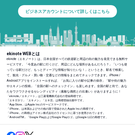
ビジネスアカウントについて詳しくはこちら
ekinote WEBとは
ekinote（エキノート）は、日本全国すべての鉄道駅と周辺の街の魅力を発見できる無料サ
ービスです。「今度あの駅に行くけど、周辺にどんな場所があるんだろう？」「いつも使
っている駅だけど、もっとディープな情報が知りたいな！」というとき、駅名で検索し
て、観光・グルメ・買い物・交通などの情報をまとめてチェックできます。iPhone /
Androidアプリをインストールすれば、「お気に入りの駅や記事の保存」「駅や街の魅力
やエキメシの投稿」「全国の駅へのチェックイン」も楽しめます。全国の駅と街で、あな
たをワクワクさせるセレンディピティ（素敵な偶然との出逢い）がありますように！
「ekinote／エキノート」は三菱電機株式会社の登録商標です。
「エキガタリ」「エキメシ」「エキ活」は商標登録出願中です。
「App Store」はApple Inc.のサービスマークです。
「iPhone」は米国およびその他の国で登録されたApple Inc.の商標です。
「iPhone」の商標はアイホン株式会社のライセンスに基づき使用されています。
「Android
TM
」「Google PlayおよびGoogle Playロゴ」はGoogle LLCの商標です。