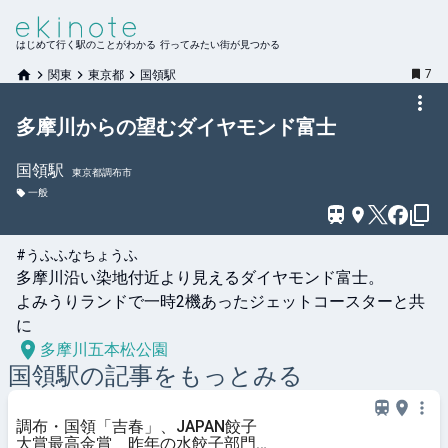
はじめて行く駅のことがわかる 行ってみたい街が見つかる
7
関東
東京都
国領駅
多摩川からの望むダイヤモンド富士
国領
駅
東京都調布市
一般
#うふふなちょうふ
多摩川沿い染地付近より見えるダイヤモンド富士。

よみうりランドで一時2機あったジェットコースターと共
に
多摩川五本松公園
国領
駅の記事をもっとみる
調布・国領「吉春」、JAPAN餃子
大賞最高金賞 昨年の水餃子部門に