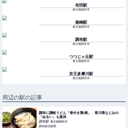
布田
駅
東京都調布市
柴崎
駅
東京都調布市
調布
駅
東京都調布市
つつじヶ丘
駅
東京都調布市
京王多摩川
駅
東京都調布市
周辺の駅の記事
調布に讃岐うどん「骨付き鶏 樹」 香川県なじみの
「ぬるい」も提供
調布
駅
東京都調布市
調布経済新聞