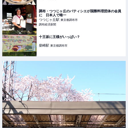
調布・つつじヶ丘のパティシエが国際料理団体の会員
に 日本人で唯一
つつじヶ丘
駅
東京都調布市
調布経済新聞
十王坂に王様がいっぱい？
柴崎
駅
東京都調布市