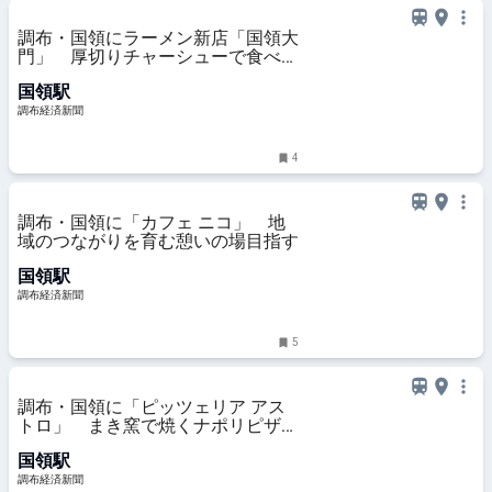
調布・国領にラーメン新店「国領大
門」 厚切りチャーシューで食べ応
え
国領駅
調布経済新聞
4
調布・国領に「カフェ ニコ」 地
域のつながりを育む憩いの場目指す
国領駅
調布経済新聞
5
調布・国領に「ピッツェリア アス
トロ」 まき窯で焼くナポリピザ提
供
国領駅
調布経済新聞