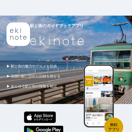
駅と街のガイドブックアプリ
▶ 駅と街の魅力やグルメを投稿
▶ 全国の駅に訪れた記録を残せる
▶ あらゆる駅と街の情報を確認