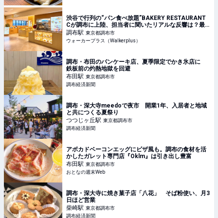
渋谷で行列の“パン食べ放題”BAKERY RESTAURANT
Cが調布に上陸、担当者に聞いたリアルな反響は？最
大200組待ちの日も！｜ウォーカープラス
調布
駅
東京都調布市
ウォーカープラス（Walkerplus）
調布・布田のパンケーキ店、夏季限定でかき氷店に
鉄板前の灼熱地獄を回避
布田
駅
東京都調布市
調布経済新聞
調布・深大寺meedoで夜市 開業1年、入居者と地域
と共につくる夏祭り
つつじヶ丘
駅
東京都調布市
調布経済新聞
アボカドベーコンエッグにピザ風も。調布の食材を活
かしたガレット専門店『Oklm』は引き出し豊富
布田
駅
東京都調布市
おとなの週末Web
調布・深大寺に焼き菓子店「八花」 そば粉使い、月3
日ほど営業
柴崎
駅
東京都調布市
調布経済新聞