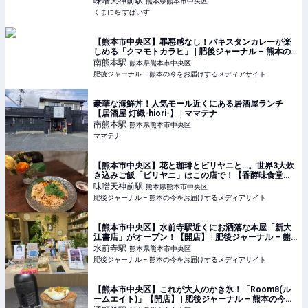
味噌天神前
駅
熊本県熊本市中央区
くまにち すぱいす
【熊本市中央区】罪悪感なし！パキスタンカレーが楽
しめる「クマモトカラヒ」 | 肥後ジャーナル – 熊本の
今をお届けするメディアサイト
南熊本
駅
熊本県熊本市中央区
肥後ジャーナル – 熊本の今をお届けするメディアサイト
豪華な海鮮丼！人気モール近くにある居酒屋ランチ
【居酒屋 灯織-hiori-】 | ママテナ
南熊本
駅
熊本県熊本市中央区
ママテナ
【熊本市中央区】花と珈琲とビリヤニと…。世界3大炊
き込みご飯「ビリヤニ」はこの店で！【香酵味食堂】 |
肥後ジャーナル – 熊本の今をお届けするメディアサイ
味噌天神前
駅
熊本県熊本市中央区
ト
肥後ジャーナル – 熊本の今をお届けするメディアサイト
【熊本市中央区】水前寺駅近くにお洒落な本屋「新大
江書店」がオープン！【開店】 | 肥後ジャーナル – 熊
本の今をお届けするメディアサイト
水前寺
駅
熊本県熊本市中央区
肥後ジャーナル – 熊本の今をお届けするメディアサイト
【熊本市中央区】これが大人のかき氷！「Room8(ル
ームエイト)」【開店】 | 肥後ジャーナル – 熊本の今を