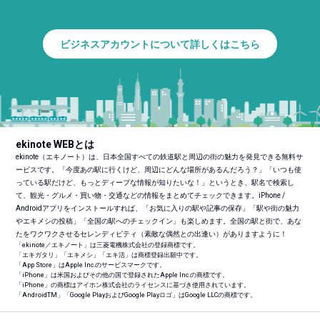
ビジネスアカウントについて詳しくはこちら
ekinote WEBとは
ekinote（エキノート）は、日本全国すべての鉄道駅と周辺の街の魅力を発見できる無料サ
ービスです。「今度あの駅に行くけど、周辺にどんな場所があるんだろう？」「いつも使
っている駅だけど、もっとディープな情報が知りたいな！」というとき、駅名で検索し
て、観光・グルメ・買い物・交通などの情報をまとめてチェックできます。iPhone /
Androidアプリをインストールすれば、「お気に入りの駅や記事の保存」「駅や街の魅力
やエキメシの投稿」「全国の駅へのチェックイン」も楽しめます。全国の駅と街で、あな
たをワクワクさせるセレンディピティ（素敵な偶然との出逢い）がありますように！
「ekinote／エキノート」は三菱電機株式会社の登録商標です。
「エキガタリ」「エキメシ」「エキ活」は商標登録出願中です。
「App Store」はApple Inc.のサービスマークです。
「iPhone」は米国およびその他の国で登録されたApple Inc.の商標です。
「iPhone」の商標はアイホン株式会社のライセンスに基づき使用されています。
「Android
TM
」「Google PlayおよびGoogle Playロゴ」はGoogle LLCの商標です。