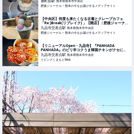
お届けするメディアサイト
通町筋
駅
熊本県熊本市中央区
肥後ジャーナル – 熊本の今をお届けするメディアサイト
【中央区】何度も来たくなる古着とクレープカフェ
「Re:)Break(リブレイク) 」【開店】 | 肥後ジャーナル
– 熊本の今をお届けするメディアサイト
九品寺交差点
駅
熊本県熊本市中央区
肥後ジャーナル – 熊本の今をお届けするメディアサイト
【リニューアルOpen・九品寺】『PANHADA
PANHADA』のピリ辛コクうま韓国チキンがクセにな
る
九品寺交差点
駅
熊本県熊本市中央区
リビングくまもとWeb