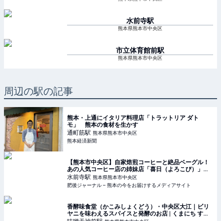
水前寺
駅
熊本県熊本市中央区
市立体育館前
駅
熊本県熊本市中央区
周辺の駅の記事
熊本・上通にイタリア料理店「トラットリア ダト
モ」 熊本の食材を生かす
通町筋
駅
熊本県熊本市中央区
熊本経済新聞
【熊本市中央区】自家焙煎コーヒーと絶品ベーグル！
あの人気コーヒー店の姉妹店「喜日（よろこび）」が3
月21日オープン【開店情報】 | 肥後ジャーナル – 熊本
水前寺
駅
熊本県熊本市中央区
の今をお届けするメディアサイト
肥後ジャーナル – 熊本の今をお届けするメディアサイト
香酵味食堂（かこみしょくどう）・中央区大江｜ビリ
ヤニを味わえるスパイスと発酵のお店 | くまにち すぱ
いす