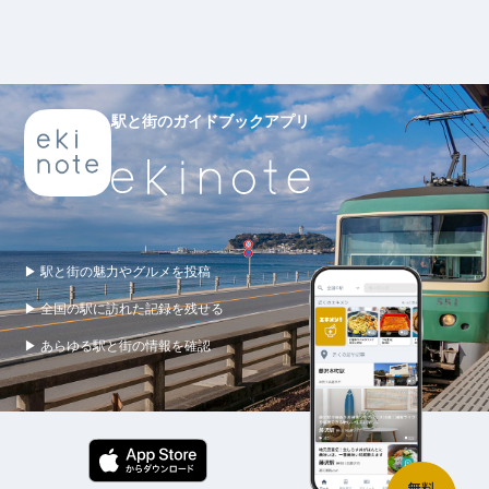
駅と街のガイドブックアプリ
▶ 駅と街の魅力やグルメを投稿
▶ 全国の駅に訪れた記録を残せる
▶ あらゆる駅と街の情報を確認