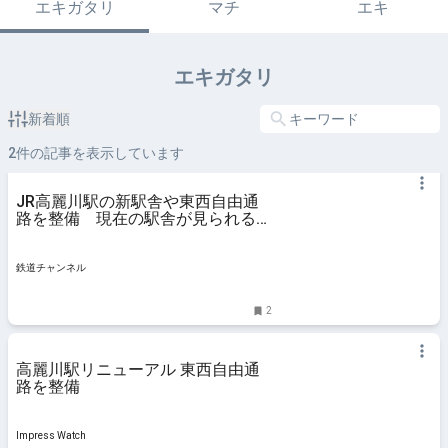
エキガタリ
マチ
エキ
エキガタリ
新着順
2
件の記事を表示しています
JR高麗川駅の新駅舎や東西自由通
路を整備 現在の駅舎が見られるの
はあとわずか | 鉄道ニュース | | 鉄道
チャンネル
鉄道チャンネル
2
高麗川駅リニューアル 東西自由通
路を整備
Impress Watch