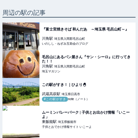
周辺の駅の記事
『富士宮焼きそば 和んだあ ～埼玉県 毛呂山町～』
川角
駅
埼玉県入間郡毛呂山町
いのしし・ねずみ互助会のブログ
毛呂山にあるパン屋さん『サン・シーロ』に行ってき
た！！
川角
駅
埼玉県入間郡毛呂山町
埼玉マガジン
この駅がすき！｜ひより🐣
武蔵高萩
駅
埼玉県日高市
#この駅がすき
note（ノート）
ムーミンバレーパーク | 子供とお出かけ情報「いこー
よ」
東飯能
駅
埼玉県飯能市
子供とおでかけ情報サイト いこーよ