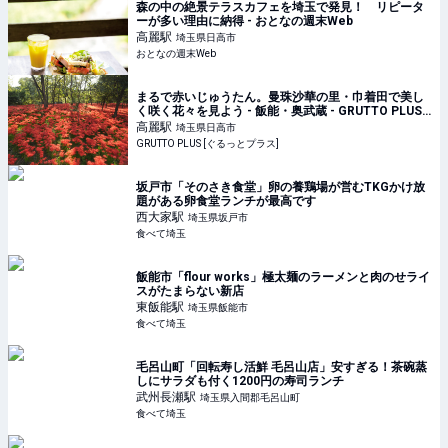
森の中の絶景テラスカフェを埼玉で発見！ リピータ
ーが多い理由に納得 - おとなの週末Web
高麗
駅
埼玉県日高市
おとなの週末Web
まるで赤いじゅうたん。曼珠沙華の里・巾着田で美し
く咲く花々を見よう - 飯能・奥武蔵 - GRUTTO PLUS
[ぐるっとプラス]
高麗
駅
埼玉県日高市
GRUTTO PLUS [ぐるっとプラス]
坂戸市「そのさき食堂」卵の養鶏場が営むTKGかけ放
題がある卵食堂ランチが最高です
西大家
駅
埼玉県坂戸市
食べて埼玉
飯能市「flour works」極太麺のラーメンと肉のせライ
スがたまらない新店
東飯能
駅
埼玉県飯能市
食べて埼玉
毛呂山町「回転寿し活鮮 毛呂山店」安すぎる！茶碗蒸
しにサラダも付く1200円の寿司ランチ
武州長瀬
駅
埼玉県入間郡毛呂山町
食べて埼玉