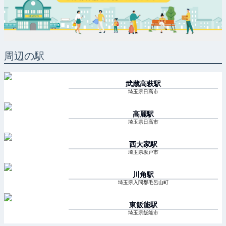
周辺の駅
武蔵高萩
駅
埼玉県日高市
高麗
駅
埼玉県日高市
西大家
駅
埼玉県坂戸市
川角
駅
埼玉県入間郡毛呂山町
東飯能
駅
埼玉県飯能市