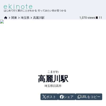
はじめて行く駅のことがわかる 行ってみたい街が見つかる
関東
埼玉県
高麗川駅
1,070
views
11
こまがわ
高麗川
駅
埼玉県日高市
ポスト
シェア
URLをコピー