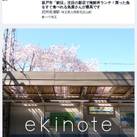
坂戸市「鮮汰」注目の新店で海鮮丼ランチ！買った魚
をすぐ食べれる魚屋さんが最高です
武州長瀬
駅
埼玉県入間郡毛呂山町
食べて埼玉