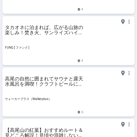
報源ビーパル
ビーパル
4
タカオネに泊まれば、広がる山旅の
楽しみ！焚き火、サンライズハイ
ク、高尾で迎える夜と朝 | １泊２日,
ランドネ, 低山, 高尾山
FUNQ [ ファンク ]
4
高尾の自然に囲まれてサウナと露天
水風呂を満喫！クラフトビールにサ
飯と、大満足な「TAKAO 36
SAUNA」でいい汗かいてきた！｜
ウォーカープラス
ウォーカープラス（Walkerplus）
6
【高尾山の紅葉】おすすめルート＆
見どころ解説！見頃や混雑しない時