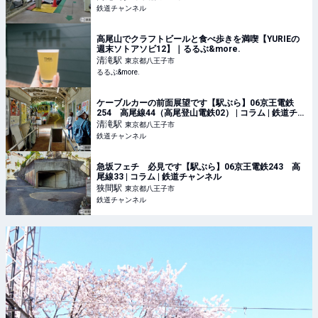
鉄道チャンネル
高尾山でクラフトビールと食べ歩きを満喫【YURIEの
週末ソトアソビ12】｜るるぶ&more.
清滝
駅
東京都八王子市
るるぶ&more.
ケーブルカーの前面展望です【駅ぶら】06京王電鉄
254 高尾線44（高尾登山電鉄02） | コラム | 鉄道チャ
ンネル
清滝
駅
東京都八王子市
鉄道チャンネル
急坂フェチ 必見です【駅ぶら】06京王電鉄243 高
尾線33 | コラム | 鉄道チャンネル
狭間
駅
東京都八王子市
鉄道チャンネル