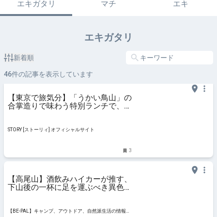
エキガタリ
マチ
エキ
エキガタリ
新着順
46
件の記事を表示しています
【東京で旅気分】「うかい鳥山」の
合掌造りで味わう特別ランチで、伝
説の名物料理を堪能
STORY [ストーリィ] オフィシャルサイト
3
【高尾山】酒飲みハイカーが推す、
下山後の一杯に足を運ぶべき異色カ
ラオケ居酒屋！ 飲んで歌って食べ
てみた | 日本の旅 【BE-PAL】キャ
ンプ、アウトドア、自然派生活の情
【BE-PAL】キャンプ、アウトドア、自然派生活の情報源