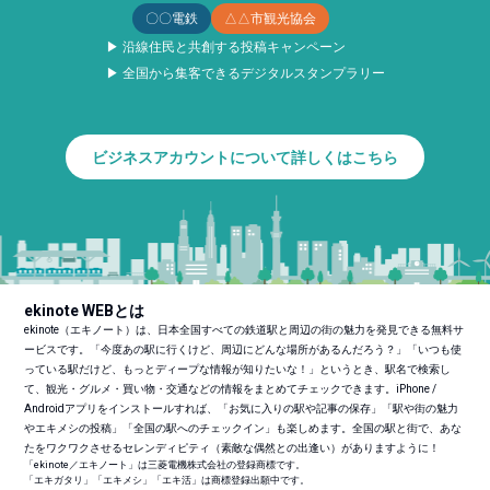
〇〇電鉄
△△市観光協会
▶ 沿線住民と共創する投稿キャンペーン
▶ 全国から集客できるデジタルスタンプラリー
ビジネスアカウントについて詳しくはこちら
ekinote WEBとは
ekinote（エキノート）は、日本全国すべての鉄道駅と周辺の街の魅力を発見できる無料サ
ービスです。「今度あの駅に行くけど、周辺にどんな場所があるんだろう？」「いつも使
っている駅だけど、もっとディープな情報が知りたいな！」というとき、駅名で検索し
て、観光・グルメ・買い物・交通などの情報をまとめてチェックできます。iPhone /
Androidアプリをインストールすれば、「お気に入りの駅や記事の保存」「駅や街の魅力
やエキメシの投稿」「全国の駅へのチェックイン」も楽しめます。全国の駅と街で、あな
たをワクワクさせるセレンディピティ（素敵な偶然との出逢い）がありますように！
「ekinote／エキノート」は三菱電機株式会社の登録商標です。
「エキガタリ」「エキメシ」「エキ活」は商標登録出願中です。