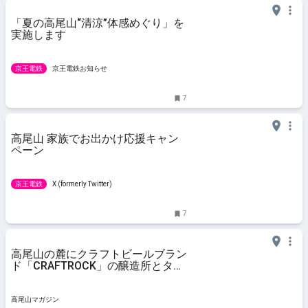
「夏の高尾山“清涼”体感めぐり」を
実施します
京王電鉄
京王電鉄お知らせ
7
高尾山 家族でお出かけ応援キャン
ペーン
京王電鉄
X (formerly Twitter)
7
高尾山の麓にクラフトビールブラン
ド「CRAFTROCK」の醸造所とタッ
プルームがオープン！
高尾山マガジン