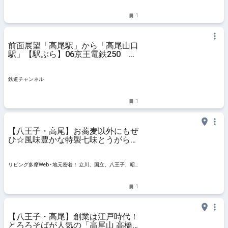
1
前面展望「高尾駅」から「高尾山口
駅」【駅ぶら】06京王電鉄250 高
尾線40 | コラム | 鉄道チャンネル
鉄道チャンネル
1
【八王子・高尾】お蕎麦以外にもぜ
ひ☆風味豊かな特製七味とうがらし
「つぼ萬」
リビング多摩Web - 地元密着！ 立川、国立、八王子、昭
島ほかのグルメ、イベント、お出かけ、習い事情報
1
【八王子・高尾】創業は江戸時代！
とろろそばが人気の「高尾山 高橋