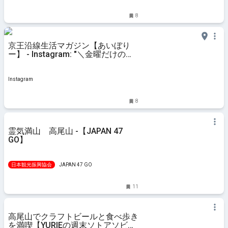
8
京王沿線生活マガジン【あいぼり
ー】 - Instagram: "＼金曜だけのお
楽しみ！とろける牛すじカレー／
〻東山カレー〻 高尾山山麓の隠れ
家カレー店「東山カレー」で 贅沢
Instagram
カレータイム🍛 約
8
霊気満山 高尾山 -【JAPAN 47
GO】
日本観光振興協会
JAPAN 47 GO
11
高尾山でクラフトビールと食べ歩き
を満喫【YURIEの週末ソトアソビ