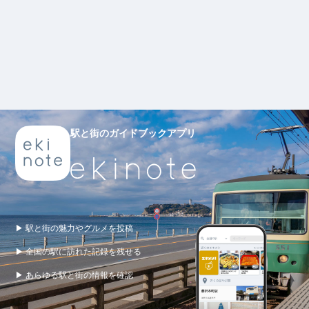
駅と街のガイドブックアプリ
▶ 駅と街の魅力やグルメを投稿
▶ 全国の駅に訪れた記録を残せる
▶ あらゆる駅と街の情報を確認