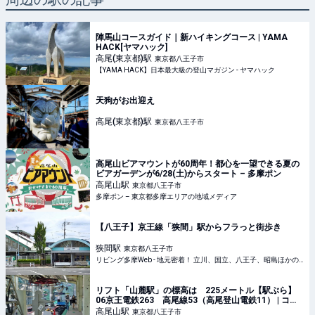
陣馬山コースガイド｜新ハイキングコース | YAMA
HACK[ヤマハック]
高尾(東京都)
駅
東京都八王子市
【YAMA HACK】日本最大級の登山マガジン - ヤマハック
天狗がお出迎え
高尾(東京都)
駅
東京都八王子市
高尾山ビアマウントが60周年！都心を一望できる夏の
ビアガーデンが6/28(土)からスタート – 多摩ポン
高尾山
駅
東京都八王子市
多摩ポン – 東京都多摩エリアの地域メディア
【八王子】京王線「狭間」駅からフラっと街歩き
狭間
駅
東京都八王子市
リビング多摩Web - 地元密着！ 立川、国立、八王子、昭島ほかのグルメ、イベント、お出かけ、習い事情報
リフト「山麓駅」の標高は 225メートル【駅ぶら】
06京王電鉄263 高尾線53（高尾登山電鉄11） | コラ
ム | 鉄道チャンネル
高尾山
駅
東京都八王子市