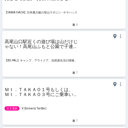
間帯も | YAMA HACK[ヤマハック]
【YAMA HACK】日本最大級の登山マガジン - ヤマハック
6
高尾山口駅近くの遊び場は山だけじ
ゃない！高尾山ふもと公園で子連れ
の“駅前川遊び”体験 | 海・川・カヌ
ー 【BE-PAL】キャンプ、アウトド
ア、自然派生活の情報源ビーパル
【BE-PAL】キャンプ、アウトドア、自然派生活の情報源
ビーパル
7
Ｍｔ．ＴＡＫＡＯ１号もしくは、
Ｍｔ．ＴＡＫＡＯ３号にご乗車いた
だいたお客様に特製ボールペンを配
布します
京王電鉄
X (formerly Twitter)
7