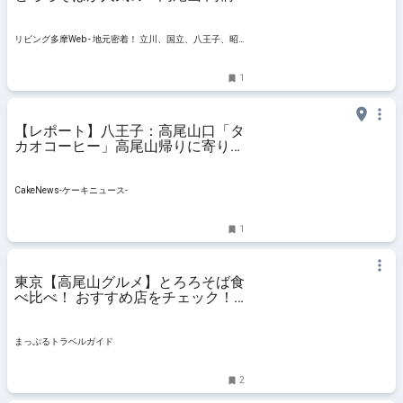
家」
リビング多摩Web - 地元密着！ 立川、国立、八王子、昭
島ほかのグルメ、イベント、お出かけ、習い事情報
1
【レポート】八王子：高尾山口「タ
カオコーヒー」高尾山帰りに寄りた
いオシャレスイーツカフェ
CakeNews-ケーキニュース-
1
東京【高尾山グルメ】とろろそば食
べ比べ！ おすすめ店をチェック！ -
まっぷるトラベルガイド
まっぷるトラベルガイド
2