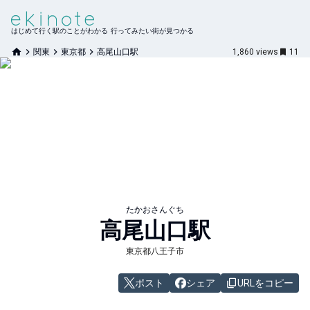
はじめて行く駅のことがわかる 行ってみたい街が見つかる
関東
東京都
高尾山口駅
1,860
views
11
たかおさんぐち
高尾山口
駅
東京都八王子市
ポスト
シェア
URLをコピー