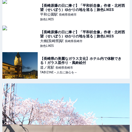
【長崎原爆の日に捧ぐ】「平和祈念像」作者・北村西
望（せいぼう）ゆかりの地を巡る｜旅色LIKES
平和公園
駅
長崎県長崎市
旅色LIKES
【長崎原爆の日に捧ぐ】「平和祈念像」作者・北村西
望（せいぼう）ゆかりの地を巡る｜旅色LIKES
大橋(長崎県)
駅
長崎県長崎市
旅色LIKES
【長崎県の美麗なガラス文化】ホテル内で体験でき
る！ガラス皿作り・風鈴絵付
道ノ尾
駅
長崎県長崎市
TABIZINE～人生に旅心を～