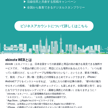
▶ 沿線住民と共創する投稿キャンペーン
▶ 全国から集客できるデジタルスタンプラリー
ビジネスアカウントについて詳しくはこちら
ekinote WEBとは
ekinote（エキノート）は、日本全国すべての鉄道駅と周辺の街の魅力を発見できる無料サ
ービスです。「今度あの駅に行くけど、周辺にどんな場所があるんだろう？」「いつも使
っている駅だけど、もっとディープな情報が知りたいな！」というとき、駅名で検索し
て、観光・グルメ・買い物・交通などの情報をまとめてチェックできます。iPhone /
Androidアプリをインストールすれば、「お気に入りの駅や記事の保存」「駅や街の魅力
やエキメシの投稿」「全国の駅へのチェックイン」も楽しめます。全国の駅と街で、あな
たをワクワクさせるセレンディピティ（素敵な偶然との出逢い）がありますように！
「ekinote／エキノート」は三菱電機株式会社の登録商標です。
「エキガタリ」「エキメシ」「エキ活」は商標登録出願中です。
「App Store」はApple Inc.のサービスマークです。
「iPhone」は米国およびその他の国で登録されたApple Inc.の商標です。
「iPhone」の商標はアイホン株式会社のライセンスに基づき使用されています。