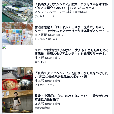
「長崎スタジアムシティ」開業！アクセスやおすすめ
グルメを紹介＜2025＞ ｜じゃらんニュース
スタジアムシティノース
駅
長崎県長崎市
じゃらんニュース
宿泊者限定！「ロイヤルチェスター長崎ホテル＆リト
リート」でガラスアクセサリー作り体験がスタート |
長崎県 | トラベルjp 旅行ガイド
道ノ尾
駅
長崎県長崎市
トラベルjp 旅行ガイド
スポーツ観戦だけじゃない！ 大人も子どもも楽しめる
新施設「長崎スタジアムシティ」を徹底リサーチ｜旅
色LIKES
浦上
駅
長崎県長崎市
旅色LIKES
「長崎スタジアムシティ」を訪れるなら足をのばした
い! 周辺の長崎県必見観光スポット4選
浦上
駅
長崎県長崎市
マイナビニュース
長崎・中園町に「おこのみやきのとや」 昔ながらの
雰囲気の店目指す
赤迫
駅
長崎県長崎市
長崎経済新聞