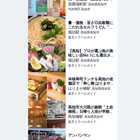
で「ジオラマと鉄道まんが
菜園場町
駅
高知県高知市
展」が開催中です♪
号外NET 高知市
量・価格・旨さ◎自家製に
こだわるセルフうどん「高
知うどん もとちか」 【楽天
堀詰
駅
高知県高知市
トラベル】
楽天トラベルガイド
【高知】プロが選ぶ魚の美
味しい店No.1にも選出され
た名店「一釣」 【楽天トラ
堀詰
駅
高知県高知市
ベル】
楽天トラベルガイド
本格寿司ランチを高知の老
舗店で「寿し柳 はりまや橋
店」 【楽天トラベル】
はりまや橋
駅
高知県高知市
楽天トラベルガイド
高知市大川筋の旅館「土佐
御苑」日帰り入浴が早朝・
深夜も楽しめる 【楽天トラ
高知橋
駅
高知県高知市
ベル】
楽天トラベルガイド
アンパンマン