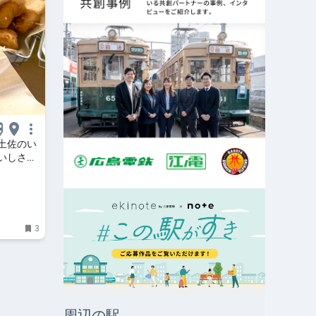
土佐のい
いしさ
～人生に旅
3
周辺の駅