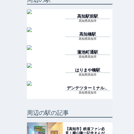
高知駅前
駅
高知県高知市
高知橋
駅
高知県高知市
蓮池町通
駅
高知県高知市
はりまや橋
駅
高知県高知市
デンテツターミナルビ
ル前
駅
高知県高知市
周辺の駅の記事
【高知市】鉄道ファン必
見！横山隆一記念まんが館