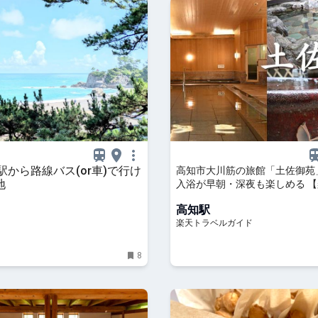
駅から路線バス(or車)で行け
高知市大川筋の旅館「土佐御苑
地
入浴が早朝・深夜も楽しめる 
ベル】
高知駅
楽天トラベルガイド
8