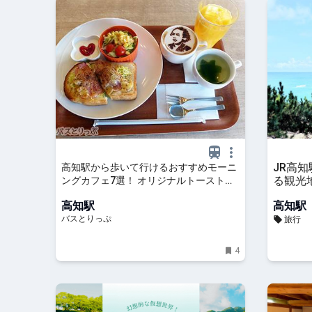
JR高知
高知駅から歩いて行けるおすすめモーニ
る観光
ングカフェ7選！ オリジナルトーストや
おにぎり、龍馬カプチーノもいかが？
高知駅
高知駅
バスとりっぷ
旅行
4