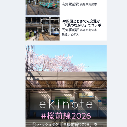
高知駅前
駅
高知県高知市
JR四国ととさでん交通が
「0系つながり」でコラボ⁉
| 鉄道ホビダス
高知駅前
駅
高知県高知市
鉄道ホビダス