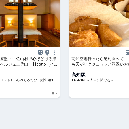
座敷・土佐山村で心ほどける滞
高知空港行ったら絶対食べて！
ルジュ土佐山」 | icotto（イ
も天がサクジュワッと罪深いお
【編集部ブログ】 | TABIZINE
高知駅
心を～
（イコット） - 心みちるたび - 女性向け旅
TABIZINE～人生に旅心を～
情報メディア
9