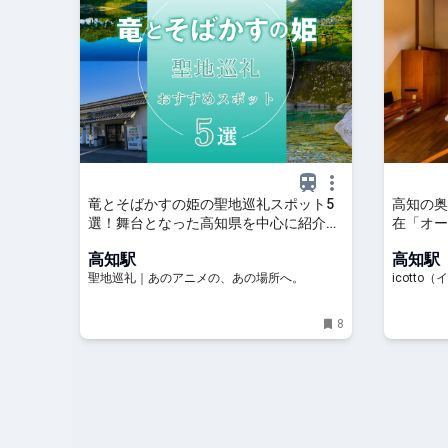
竜とそばかすの姫の聖地巡礼スポット5
高知の奥
選！舞台となった高知県を中心に紹介｜
在「オーベ
聖地巡礼｜あのアニメの、あの場所へ。
コット）
高知駅
高知駅
聖地巡礼｜あのアニメの、あの場所へ。
icotto
行・宿泊
8