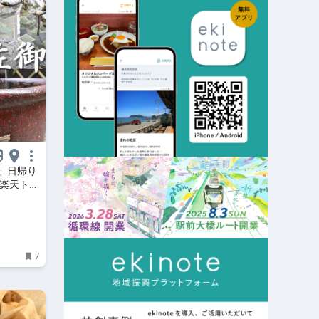
」日帰り
【楽天トラ
7