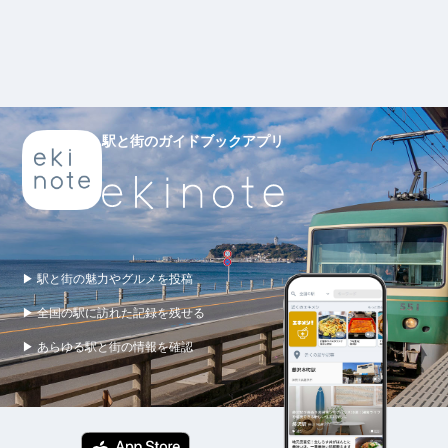
駅と街のガイドブックアプリ
▶ 駅と街の魅力やグルメを投稿
▶ 全国の駅に訪れた記録を残せる
▶ あらゆる駅と街の情報を確認