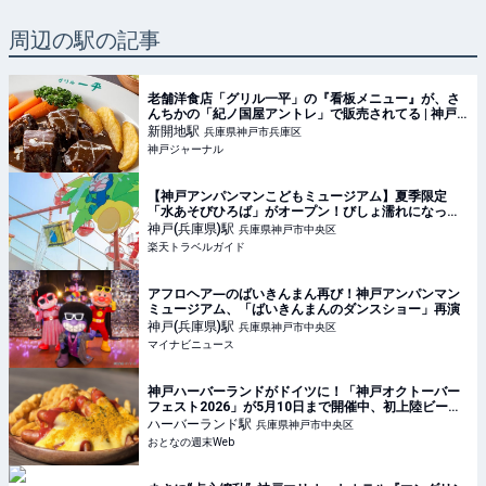
周辺の駅の記事
老舗洋食店「グリル一平」の『看板メニュー』が、さ
んちかの「紀ノ国屋アントレ」で販売されてる | 神戸
ジャーナル
新開地
駅
兵庫県神戸市兵庫区
神戸ジャーナル
【神戸アンパンマンこどもミュージアム】夏季限定
「水あそびひろば」がオープン！びしょ濡れになって
暑さをふき飛ばそう 【楽天トラベル】
神戸(兵庫県)
駅
兵庫県神戸市中央区
楽天トラベルガイド
アフロヘア―のばいきんまん再び！神戸アンパンマン
ミュージアム、「ばいきんまんのダンスショー」再演
神戸(兵庫県)
駅
兵庫県神戸市中央区
マイナビニュース
神戸ハーバーランドがドイツに！「神戸オクトーバー
フェスト2026」が5月10日まで開催中、初上陸ビール
も2種
ハーバーランド
駅
兵庫県神戸市中央区
おとなの週末Web