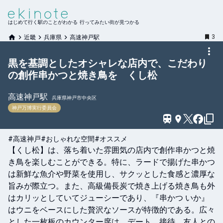
はじめて行く駅のことがわかる 行ってみたい街が見つかる
3
近畿
兵庫県
高速神戸駅
黒を基調としたオシャレな店内で、こだわり
の創作串かつと焼き鳥を くし松
高速神戸
駅
兵庫県神戸市中央区
神戸万博実行委員会
#高速神戸
#おしゃれな空間
#オススメ
【くし松】は、落ち着いた雰囲気の店内で創作串かつと焼
き鳥を楽しむことができる。特に、ラードで揚げた串かつ
は新鮮な魚介や野菜を使用し、サクッとした食感と濃厚な
旨みが際立つ。また、高級備長炭で焼き上げる焼き鳥も外
はカリッとしていてジューシーであり、『串かつ いか』
はウニをベースにした贅沢なソースが特徴的である。広々
とした一枚板のカウンター席は、デート、接待、友人との