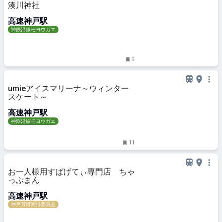
湊川神社
高速神戸駅
神鉄沿線モヨウガエ
9
umieアイスマリーナ～ウィンター
スケート～
高速神戸駅
神鉄沿線モヨウガエ
11
お一人様用すぱげてぃ専門店 ちゃ
っぷまん
高速神戸駅
神戸万博実行委員会