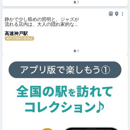
5
静かで少し暗めの照明と、ジャズが
流れる店内は、大人の隠れ家的な雰
囲気 藏
高速神戸駅
神戸万博実行委員会
4