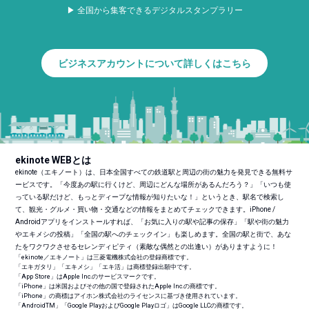
▶ 全国から集客できるデジタルスタンプラリー
ビジネスアカウントについて詳しくはこちら
ekinote WEBとは
ekinote（エキノート）は、日本全国すべての鉄道駅と周辺の街の魅力を発見できる無料サ
ービスです。「今度あの駅に行くけど、周辺にどんな場所があるんだろう？」「いつも使
っている駅だけど、もっとディープな情報が知りたいな！」というとき、駅名で検索し
て、観光・グルメ・買い物・交通などの情報をまとめてチェックできます。iPhone /
Androidアプリをインストールすれば、「お気に入りの駅や記事の保存」「駅や街の魅力
やエキメシの投稿」「全国の駅へのチェックイン」も楽しめます。全国の駅と街で、あな
たをワクワクさせるセレンディピティ（素敵な偶然との出逢い）がありますように！
「ekinote／エキノート」は三菱電機株式会社の登録商標です。
「エキガタリ」「エキメシ」「エキ活」は商標登録出願中です。
「App Store」はApple Inc.のサービスマークです。
「iPhone」は米国およびその他の国で登録されたApple Inc.の商標です。
「iPhone」の商標はアイホン株式会社のライセンスに基づき使用されています。
「Android
TM
」「Google PlayおよびGoogle Playロゴ」はGoogle LLCの商標です。