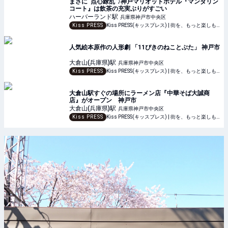
まさに“点心繚乱”♪神戸マリオットホテル『マンダリン
コート』は飲茶の充実ぶりがすごい
ハーバーランド
駅
兵庫県神戸市中央区
Kiss PRESS
Kiss PRESS(キッスプレス) | 街を、もっと楽しもう
人気絵本原作の人形劇 「11ぴきのねことぶた」 神戸市
大倉山(兵庫県)
駅
兵庫県神戸市中央区
Kiss PRESS
Kiss PRESS(キッスプレス) | 街を、もっと楽しもう
大倉山駅すぐの場所にラーメン店『中華そば大誠商
店』がオープン 神戸市
大倉山(兵庫県)
駅
兵庫県神戸市中央区
Kiss PRESS
Kiss PRESS(キッスプレス) | 街を、もっと楽しもう