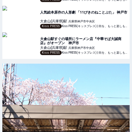
人気絵本原作の人形劇 「11ぴきのねことぶた」 神戸市
大倉山(兵庫県)
駅
兵庫県神戸市中央区
Kiss PRESS
Kiss PRESS(キッスプレス) | 街を、もっと楽しもう
大倉山駅すぐの場所にラーメン店『中華そば大誠商
店』がオープン 神戸市
大倉山(兵庫県)
駅
兵庫県神戸市中央区
Kiss PRESS
Kiss PRESS(キッスプレス) | 街を、もっと楽しもう