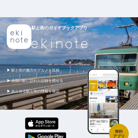
駅と街のガイドブックアプリ
▶ 駅と街の魅力やグルメを投稿
▶ 全国の駅に訪れた記録を残せる
▶ あらゆる駅と街の情報を確認