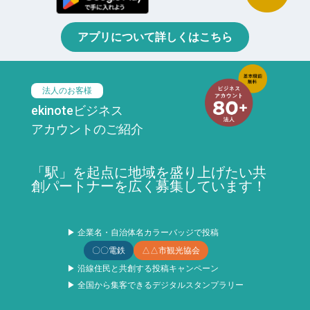
アプリについて詳しくはこちら
法人のお客様
ekinoteビジネス
アカウントのご紹介
「駅」を起点に地域を盛り上げたい共
創パートナーを広く募集しています！
▶ 企業名・自治体名カラーバッジで投稿
〇〇電鉄
△△市観光協会
▶ 沿線住民と共創する投稿キャンペーン
▶ 全国から集客できるデジタルスタンプラリー