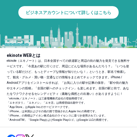
ビジネスアカウントについて詳しくはこちら
ekinote WEBとは
ekinote（エキノート）は、日本全国すべての鉄道駅と周辺の街の魅力を発見できる無料サ
ービスです。「今度あの駅に行くけど、周辺にどんな場所があるんだろう？」「いつも使
っている駅だけど、もっとディープな情報が知りたいな！」というとき、駅名で検索し
て、観光・グルメ・買い物・交通などの情報をまとめてチェックできます。iPhone /
Androidアプリをインストールすれば、「お気に入りの駅や記事の保存」「駅や街の魅力
やエキメシの投稿」「全国の駅へのチェックイン」も楽しめます。全国の駅と街で、あな
たをワクワクさせるセレンディピティ（素敵な偶然との出逢い）がありますように！
「ekinote／エキノート」は三菱電機株式会社の登録商標です。
「エキガタリ」「エキメシ」「エキ活」は商標登録出願中です。
「App Store」はApple Inc.のサービスマークです。
「iPhone」は米国およびその他の国で登録されたApple Inc.の商標です。
「iPhone」の商標はアイホン株式会社のライセンスに基づき使用されています。
「Android
TM
」「Google PlayおよびGoogle Playロゴ」はGoogle LLCの商標です。