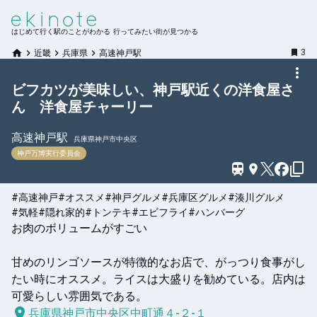
はじめて行く駅のことがわかる 行ってみたい街が見つかる
3
近畿
兵庫県
高速神戸駅
ビフカツが美味しい、神戸駅近くの洋食屋さ
ん 洋食屋チャーリー
高速神戸
駅
兵庫県神戸市中央区
神戸万博実行委員会
#高速神戸
#オススメ
#神戸グルメ
#兵庫区グルメ
#湊川グルメ
#気軽
#隠れ家的
#トンテキ
#エビフライ
#ハンバーグ
お肉のボリュームがすごい

甘めのリンゴソースが特徴的なお店で、がっつり食事がし
たい時にオススメ。ライスは大盛りを勧めている。店内は
可愛らしい雰囲気である。
兵庫県神戸市中央区中町通４-２-１