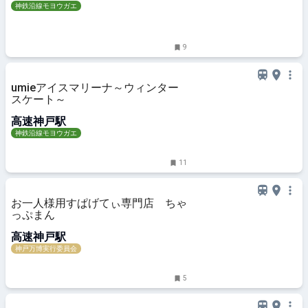
神鉄沿線モヨウガエ
9
umieアイスマリーナ～ウィンター
スケート～
高速神戸駅
神鉄沿線モヨウガエ
11
お一人様用すぱげてぃ専門店 ちゃ
っぷまん
高速神戸駅
神戸万博実行委員会
5