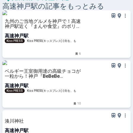
高速神戸
駅の記事をもっとみる
九州のご当地グルメを神戸で！高速
神戸駅近く『まんや食堂』のボリュ
ーム満点ランチ
高速神戸駅
Kiss PRESS
Kiss PRESS(キッスプレス) | 街を、もっ
と楽しもう
6
ベルギー王室御用達の高級チョコが
一粒から！神戸『BeBeBe
chocolatier』
高速神戸駅
Kiss PRESS
Kiss PRESS(キッスプレス) | 街を、もっ
と楽しもう
10
湊川神社
高速神戸駅