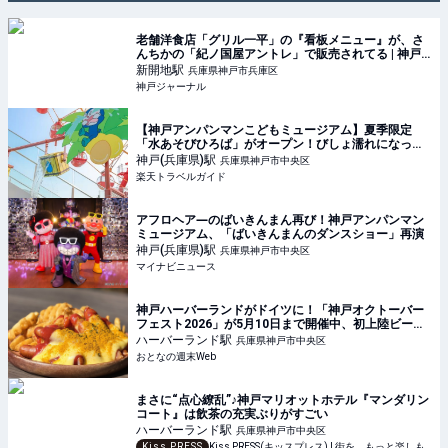
老舗洋食店「グリル一平」の『看板メニュー』が、さ
んちかの「紀ノ国屋アントレ」で販売されてる | 神戸
ジャーナル
新開地
駅
兵庫県神戸市兵庫区
神戸ジャーナル
【神戸アンパンマンこどもミュージアム】夏季限定
「水あそびひろば」がオープン！びしょ濡れになって
暑さをふき飛ばそう 【楽天トラベル】
神戸(兵庫県)
駅
兵庫県神戸市中央区
楽天トラベルガイド
アフロヘア―のばいきんまん再び！神戸アンパンマン
ミュージアム、「ばいきんまんのダンスショー」再演
神戸(兵庫県)
駅
兵庫県神戸市中央区
マイナビニュース
神戸ハーバーランドがドイツに！「神戸オクトーバー
フェスト2026」が5月10日まで開催中、初上陸ビール
も2種
ハーバーランド
駅
兵庫県神戸市中央区
おとなの週末Web
まさに“点心繚乱”♪神戸マリオットホテル『マンダリン
コート』は飲茶の充実ぶりがすごい
ハーバーランド
駅
兵庫県神戸市中央区
Kiss PRESS
Kiss PRESS(キッスプレス) | 街を、もっと楽しもう