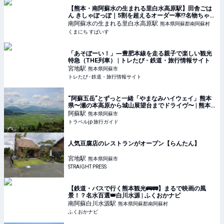
【熊本・南阿蘇水の生まれる里白水高原駅】田舎ごは
ん きしゃぽっぽ｜5割を超えるオーダー率!?名物ちゃん
ぽんに大満足 | くまにち すぱいす
南阿蘇水の生まれる里白水高原
駅
熊本県阿蘇郡南阿蘇村
くまにち すぱいす
「あそぼーい！」―豊肥本線を走る親子で楽しい観光
特急（THE列車） | トレたび - 鉄道・旅行情報サイト
宮地
駅
熊本県阿蘇市
トレたび - 鉄道・旅行情報サイト
“阿蘇五岳”とずっと一緒「やまなみハイウェイ」熊本
県〜瀬の本高原から城山展望台までドライヴ〜 | 熊本
県 | トラベルjp 旅行ガイド
阿蘇
駅
熊本県阿蘇市
トラベルjp 旅行ガイド
人気豆腐店のレストランがオープン【らんたん】
宮地
駅
熊本県阿蘇市
STRAIGHT PRESS
【鉄道・バスで行く熊本観光🚌🚃】まるで映画の風
景！？名水百選👑白川水源 | ふくおかナビ
南阿蘇白川水源
駅
熊本県阿蘇郡南阿蘇村
ふくおかナビ