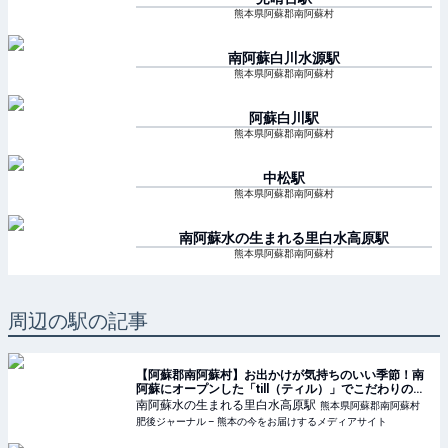
熊本県阿蘇郡南阿蘇村
南阿蘇白川水源
駅
熊本県阿蘇郡南阿蘇村
阿蘇白川
駅
熊本県阿蘇郡南阿蘇村
中松
駅
熊本県阿蘇郡南阿蘇村
南阿蘇水の生まれる里白水高原
駅
熊本県阿蘇郡南阿蘇村
周辺の駅の記事
【阿蘇郡南阿蘇村】お出かけが気持ちのいい季節！南
阿蘇にオープンした「till（ティル）」でこだわりのド
リンク＆フードはいかが？ | 肥後ジャーナル – 熊本の
南阿蘇水の生まれる里白水高原
駅
熊本県阿蘇郡南阿蘇村
今をお届けするメディアサイト
肥後ジャーナル – 熊本の今をお届けするメディアサイト