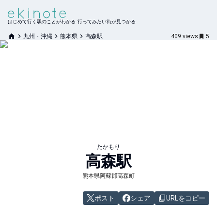
はじめて行く駅のことがわかる 行ってみたい街が見つかる
九州・沖縄
熊本県
高森駅
409
views
5
たかもり
高森
駅
熊本県阿蘇郡高森町
ポスト
シェア
URLをコピー