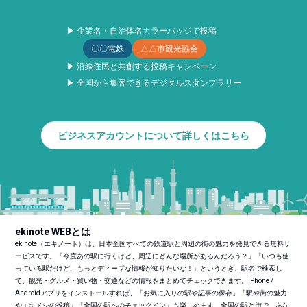
▶ 企業名・自治体名カラーバッジで投稿
〇〇電鉄
△△市観光協会
▶ 沿線住民と共創する投稿キャンペーン
▶ 全国から集客できるデジタルスタンプラリー
ビジネスアカウントについて詳しくはこちら
ekinote WEBとは
ekinote（エキノート）は、日本全国すべての鉄道駅と周辺の街の魅力を発見できる無料サ
ービスです。「今度あの駅に行くけど、周辺にどんな場所があるんだろう？」「いつも使
っている駅だけど、もっとディープな情報が知りたいな！」というとき、駅名で検索し
て、観光・グルメ・買い物・交通などの情報をまとめてチェックできます。iPhone /
Androidアプリをインストールすれば、「お気に入りの駅や記事の保存」「駅や街の魅力
やエキメシの投稿」「全国の駅へのチェックイン」も楽しめます。全国の駅と街で、あな