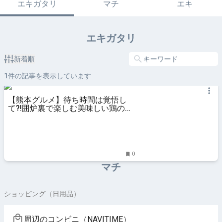
エキガタリ
マチ
エキ
エキガタリ
新着順
1
件の記事を表示しています
【熊本グルメ】待ち時間は覚悟し
て?!囲炉裏で楽しむ美味しい鶏の炭
火焼！『鶏炭火焼 らくだ山』 | ふ
0
マチ
ショッピング（日用品）
周辺のコンビニ（NAVITIME）