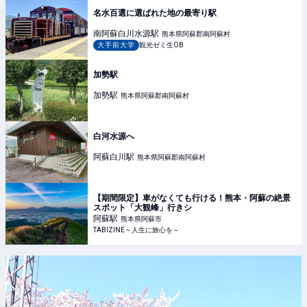
名水百選に選ばれた地の最寄り駅
南阿蘇白川水源
駅
熊本県阿蘇郡南阿蘇村
大手前大学
観光ゼミ生OB
加勢駅
加勢
駅
熊本県阿蘇郡南阿蘇村
白河水源へ
阿蘇白川
駅
熊本県阿蘇郡南阿蘇村
【期間限定】車がなくても行ける！熊本・阿蘇の絶景
スポット「大観峰」行きシ
阿蘇
駅
熊本県阿蘇市
TABIZINE～人生に旅心を～