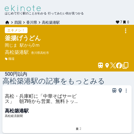
はじめて行く駅のことがわかる 行ってみたい街が見つかる
7
0
四国
香川県
高松築港駅
エキメシ！
釜揚げうどん
岡じま
駅から
0 m
高松築港
駅
香川県高松市
職場
500円以内
高松築港
駅の記事をもっとみる
高松・兵庫町に「中華そばサービ
ス」 朝7時から営業、無料トッピ
ングも
高松築港駅
高松経済新聞
2