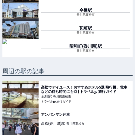
今橋
駅
香川県高松市
瓦町
駅
香川県高松市
昭和町(香川県)
駅
香川県高松市
周辺の駅の記事
高松でデイユース！おすすめホテル5選 飛行機、電車
などの待ち時間にも◎ | トラベルjp 旅行ガイド
瓦町
駅
香川県高松市
トラベルjp 旅行ガイド
アンパンマン列車
高松(香川県)
駅
香川県高松市