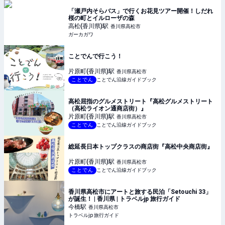
「瀬戸内そらバス」で行くお花見ツアー開催！しだれ
桜の町とイルローザの森
高松(香川県)
駅
香川県高松市
ガーカガワ
ことでんで行こう！
片原町(香川県)
駅
香川県高松市
ことでん
ことでん沿線ガイドブック
高松屈指のグルメストリート『高松グルメストリート
（高松ライオン通商店街）』
片原町(香川県)
駅
香川県高松市
ことでん
ことでん沿線ガイドブック
総延長日本トップクラスの商店街『高松中央商店街』
片原町(香川県)
駅
香川県高松市
ことでん
ことでん沿線ガイドブック
香川県高松市にアートと旅する民泊「Setouchi 33」
が誕生！ | 香川県 | トラベルjp 旅行ガイド
今橋
駅
香川県高松市
トラベルjp 旅行ガイド