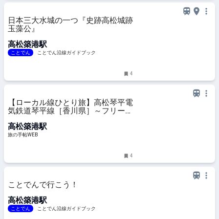
日本三大水城の一つ『史跡高松城跡
玉藻公』
高松築港駅
ことでん
ことでん沿線ガイドブック
4
【ローカル線ひとり旅】高松琴平電
気鉄道琴平線［香川県］～フリーき
っぷで香川の名所とうどんにお腹も
高松築港駅
いっぱい｜旅の手帖WEB
旅の手帖WEB
4
ことでんで行こう！
高松築港駅
ことでん
ことでん沿線ガイドブック