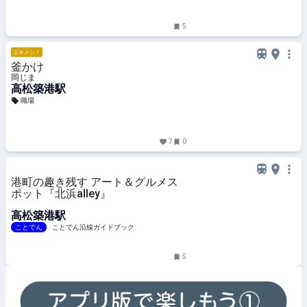
5
エキメシ！
釜かけ
岡じま
高松築港駅
職場
7
0
港町の趣き残す アート＆グルメス
ポット『北浜alley』
高松築港駅
ことでん
ことでん沿線ガイドブック
5