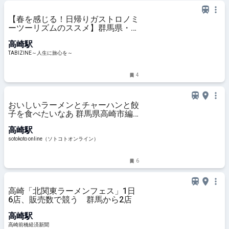
【春を感じる！日帰りガストロノミ
ーツーリズムのススメ】群馬県・磯
部温泉のレトロな街並みと土地
高崎駅
の“食”を体験する旅 | TABIZINE～人
生に旅心を～
TABIZINE～人生に旅心を～
4
おいしいラーメンとチャーハンと餃
子を食べたいなあ 群馬県高崎市編 |
sotokoto online（ソトコトオンラ
高崎駅
イン）
sotokoto online（ソトコトオンライン）
6
高崎「北関東ラーメンフェス」1日
6店、販売数で競う 群馬から2店
高崎駅
高崎前橋経済新聞