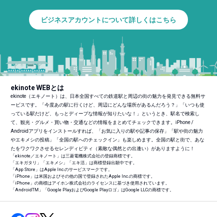
ビジネスアカウントについて詳しくはこちら
ekinote WEBとは
ekinote（エキノート）は、日本全国すべての鉄道駅と周辺の街の魅力を発見できる無料サ
ービスです。「今度あの駅に行くけど、周辺にどんな場所があるんだろう？」「いつも使
っている駅だけど、もっとディープな情報が知りたいな！」というとき、駅名で検索し
て、観光・グルメ・買い物・交通などの情報をまとめてチェックできます。iPhone /
Androidアプリをインストールすれば、「お気に入りの駅や記事の保存」「駅や街の魅力
やエキメシの投稿」「全国の駅へのチェックイン」も楽しめます。全国の駅と街で、あな
たをワクワクさせるセレンディピティ（素敵な偶然との出逢い）がありますように！
「ekinote／エキノート」は三菱電機株式会社の登録商標です。
「エキガタリ」「エキメシ」「エキ活」は商標登録出願中です。
「App Store」はApple Inc.のサービスマークです。
「iPhone」は米国およびその他の国で登録されたApple Inc.の商標です。
「iPhone」の商標はアイホン株式会社のライセンスに基づき使用されています。
「Android
TM
」「Google PlayおよびGoogle Playロゴ」はGoogle LLCの商標です。