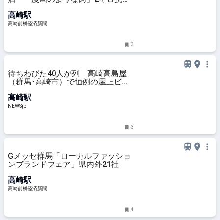
も
高崎駅
高崎前橋経済新聞
3
待ちわびた40人が列 高崎高島屋
（群馬･高崎市）で恒例の屋上ビア
ガーデンがオープン、9月30日まで
高崎駅
| NEWSjp
NEWSjp
3
Gメッセ群馬「ローカルファッショ
ンブランドフェア」県内外21社
高崎駅
高崎前橋経済新聞
4