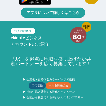
アプリについて詳しくはこちら
法人のお客様
ekinoteビジネス
アカウントのご紹介
「駅」を起点に地域を盛り上げたい共
創パートナーを広く募集しています！
▶ 企業名・自治体名カラーバッジで投稿
〇〇電鉄
△△市観光協会
▶ 沿線住民と共創する投稿キャンペーン
▶ 全国から集客できるデジタルスタンプラリー