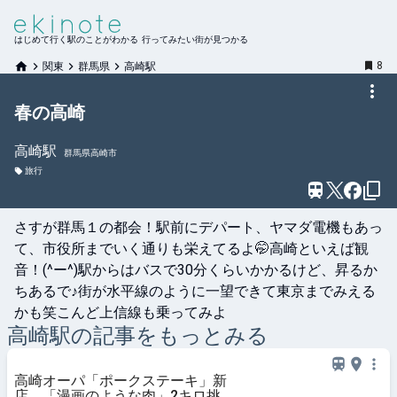
はじめて行く駅のことがわかる 行ってみたい街が見つかる
8
関東
群馬県
高崎駅
春の高崎
高崎
駅
群馬県高崎市
旅行
さすが群馬１の都会！駅前にデパート、ヤマダ電機もあっ
て、市役所までいく通りも栄えてるよ🤭高崎といえば観
音！(^ー^)駅からはバスで30分くらいかかるけど、昇るか
ちあるで♪街が水平線のように一望できて東京までみえる
かも笑こんど上信線も乗ってみよ
高崎
駅の記事をもっとみる
高崎オーパ「ポークステーキ」新
店 「漫画のような肉」2キロ挑戦