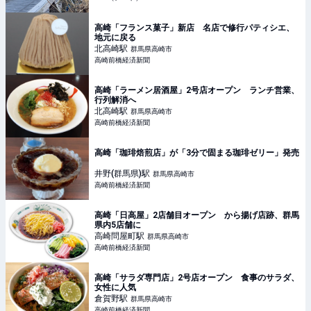
高崎「フランス菓子」新店 名店で修行パティシエ、
地元に戻る
北高崎
駅
群馬県高崎市
高崎前橋経済新聞
高崎「ラーメン居酒屋」2号店オープン ランチ営業、
行列解消へ
北高崎
駅
群馬県高崎市
高崎前橋経済新聞
高崎「珈琲焙煎店」が「3分で固まる珈琲ゼリー」発売
井野(群馬県)
駅
群馬県高崎市
高崎前橋経済新聞
高崎「日高屋」2店舗目オープン から揚げ店跡、群馬
県内5店舗に
高崎問屋町
駅
群馬県高崎市
高崎前橋経済新聞
高崎「サラダ専門店」2号店オープン 食事のサラダ、
女性に人気
倉賀野
駅
群馬県高崎市
高崎前橋経済新聞