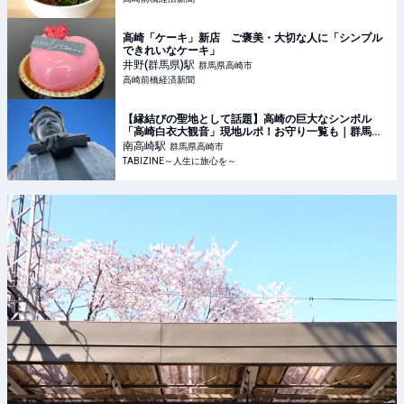
高崎「ケーキ」新店 ご褒美・大切な人に「シンプル
できれいなケーキ」
井野(群馬県)
駅
群馬県高崎市
高崎前橋経済新聞
【縁結びの聖地として話題】高崎の巨大なシンボル
「高崎白衣大観音」現地ルポ！お守り一覧も｜群馬県 |
TABIZINE～人生に旅心を～
南高崎
駅
群馬県高崎市
TABIZINE～人生に旅心を～