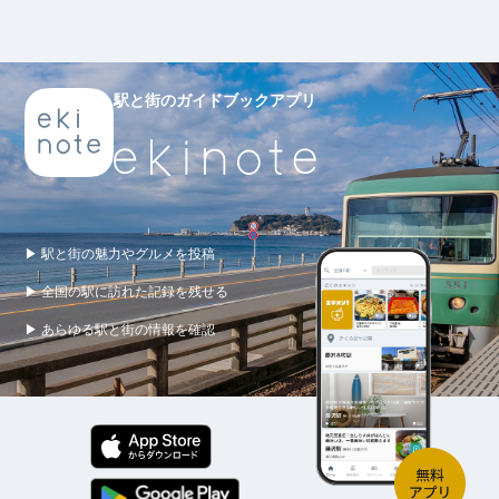
駅と街のガイドブックアプリ
▶ 駅と街の魅力やグルメを投稿
▶ 全国の駅に訪れた記録を残せる
▶ あらゆる駅と街の情報を確認