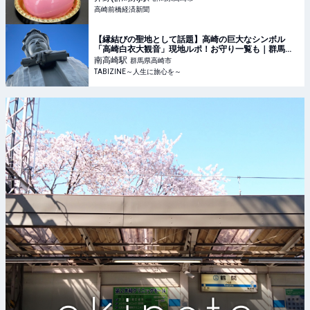
高崎前橋経済新聞
【縁結びの聖地として話題】高崎の巨大なシンボル
「高崎白衣大観音」現地ルポ！お守り一覧も｜群馬県 |
TABIZINE～人生に旅心を～
南高崎
駅
群馬県高崎市
TABIZINE～人生に旅心を～