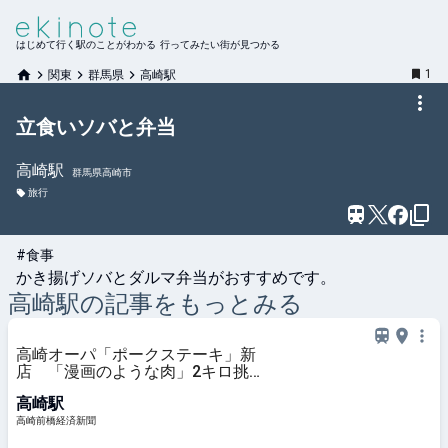
はじめて行く駅のことがわかる 行ってみたい街が見つかる
1
関東
群馬県
高崎駅
立食いソバと弁当
高崎
駅
群馬県高崎市
旅行
#食事
かき揚げソバとダルマ弁当がおすすめです。
高崎
駅の記事をもっとみる
高崎オーパ「ポークステーキ」新
店 「漫画のような肉」2キロ挑戦
も
高崎駅
高崎前橋経済新聞