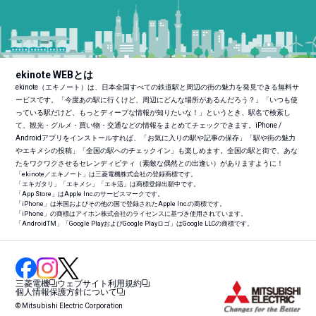
ekinote WEBとは
ekinote（エキノート）は、日本全国すべての鉄道駅と周辺の街の魅力を発見できる無料サ
ービスです。「今度あの駅に行くけど、周辺にどんな場所があるんだろう？」「いつも使
っている駅だけど、もっとディープな情報が知りたいな！」というとき、駅名で検索し
て、観光・グルメ・買い物・交通などの情報をまとめてチェックできます。iPhone /
Androidアプリをインストールすれば、「お気に入りの駅や記事の保存」「駅や街の魅力
やエキメシの投稿」「全国の駅へのチェックイン」も楽しめます。全国の駅と街で、あな
たをワクワクさせるセレンディピティ（素敵な偶然との出逢い）がありますように！
「ekinote／エキノート」は三菱電機株式会社の登録商標です。
「エキガタリ」「エキメシ」「エキ活」は商標登録出願中です。
「App Store」はApple Inc.のサービスマークです。
「iPhone」は米国およびその他の国で登録されたApple Inc.の商標です。
「iPhone」の商標はアイホン株式会社のライセンスに基づき使用されています。
「Android
TM
」「Google PlayおよびGoogle Playロゴ」はGoogle LLCの商標です。
三菱電機
ウェブサイト利用規約
個人情報保護方針について
© Mitsubishi Electric Corporation