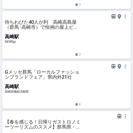
3
待ちわびた40人が列 高崎高島屋
（群馬･高崎市）で恒例の屋上ビア
ガーデンがオープン、9月30日まで
高崎駅
| NEWSjp
NEWSjp
3
Gメッセ群馬「ローカルファッショ
ンブランドフェア」県内外21社
高崎駅
高崎前橋経済新聞
4
【春を感じる！日帰りガストロノミ
ーツーリズムのススメ】群馬県・磯
部温泉のレトロな街並みと土地