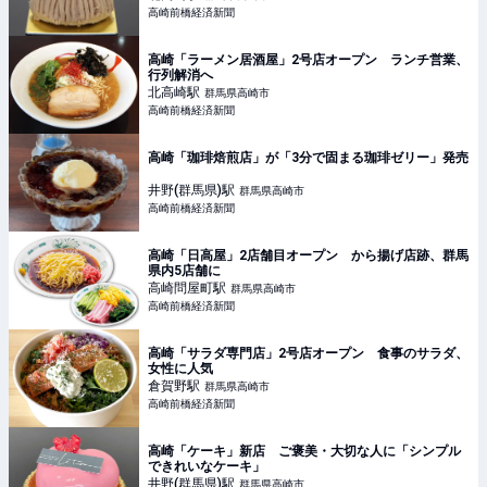
高崎前橋経済新聞
高崎「ラーメン居酒屋」2号店オープン ランチ営業、
行列解消へ
北高崎
駅
群馬県高崎市
高崎前橋経済新聞
高崎「珈琲焙煎店」が「3分で固まる珈琲ゼリー」発売
井野(群馬県)
駅
群馬県高崎市
高崎前橋経済新聞
高崎「日高屋」2店舗目オープン から揚げ店跡、群馬
県内5店舗に
高崎問屋町
駅
群馬県高崎市
高崎前橋経済新聞
高崎「サラダ専門店」2号店オープン 食事のサラダ、
女性に人気
倉賀野
駅
群馬県高崎市
高崎前橋経済新聞
高崎「ケーキ」新店 ご褒美・大切な人に「シンプル
できれいなケーキ」
井野(群馬県)
駅
群馬県高崎市