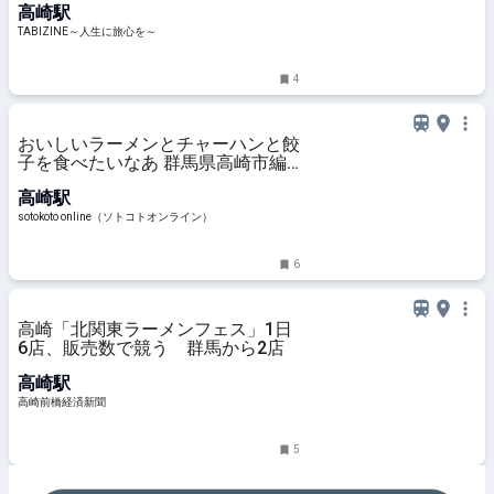
高崎駅
の“食”を体験する旅 | TABIZINE～人
生に旅心を～
TABIZINE～人生に旅心を～
4
おいしいラーメンとチャーハンと餃
子を食べたいなあ 群馬県高崎市編 |
sotokoto online（ソトコトオンラ
高崎駅
イン）
sotokoto online（ソトコトオンライン）
6
高崎「北関東ラーメンフェス」1日
6店、販売数で競う 群馬から2店
高崎駅
高崎前橋経済新聞
5