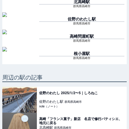
北高崎
駅
群馬県高崎市
佐野のわたし
駅
群馬県高崎市
高崎問屋町
駅
群馬県高崎市
根小屋
駅
群馬県高崎市
周辺の駅の記事
佐野のわたし 2025/1/2〜5｜しろねこ
佐野のわたし
駅
群馬県高崎市
note（ノート）
高崎「フランス菓子」新店 名店で修行パティシエ、
地元に戻る
北高崎
駅
群馬県高崎市