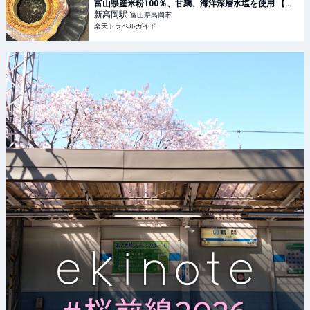
富山県産米粉100％、甘麹、海洋深層水塩を使用 【楽
天トラベル】
新高岡
駅
富山県高岡市
楽天トラベルガイド