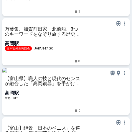
3
万葉集、加賀前田家、北前船、3つ
のキーワードをなぞり旅する歴史都
市・高岡 -【JAPAN 47 GO】
高岡駅
日本観光振興協会
JAPAN 47 GO
8
【富山県】職人の技と現代のセンス
が融合した「高岡銅器」を手がける
能作の工場見学へ｜旅色LIKES
高岡駅
旅色LIKES
0
【富山】絶景「日本のベニス」を巡