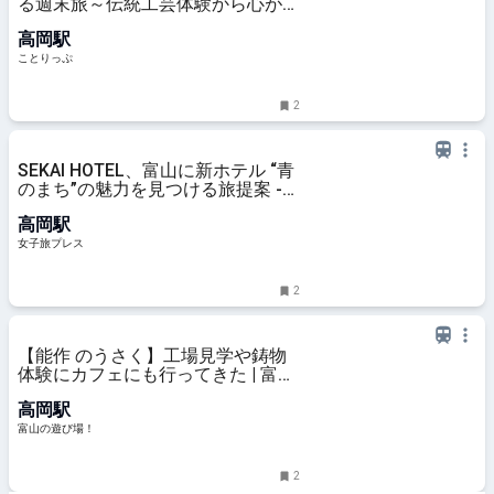
る週末旅～伝統工芸体験から心が整
う国宝詣でまで～ ｜ ことりっぷ
高岡駅
ことりっぷ
2
SEKAI HOTEL、富山に新ホテル “青
のまち”の魅力を見つける旅提案 -
女子旅プレス
高岡駅
女子旅プレス
2
【能作 のうさく】工場見学や鋳物
体験にカフェにも行ってきた | 富山
の遊び場！
高岡駅
富山の遊び場！
2