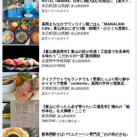
HOTEL Takaoka」日常に飛び込む出発点に 【楽天ト
ラベル】
末広町(富山県)
駅
富山県高岡市
楽天トラベルガイド
高岡まちなかでワンコイン朝ごはん「MANALANI
Cafe」富山米おにぎり2個・味噌汁・ひとくち惣菜2品
が500円 【楽天トラベル】
末広町(富山県)
駅
富山県高岡市
楽天トラベルガイド
【富山県高岡市】富山の匠が共演！工芸皿で氷見寿司
を味わう“こだわりの一皿”提供開始
志貴野中学校前
駅
富山県高岡市
STRAIGHT PRESS
テイクアウトでもランチでも！野菜たっぷり彩り鮮や
かイタリア惣菜「contorno」高岡の手作り惣菜店
【楽天トラベル】
片原町(富山県)
駅
富山県高岡市
楽天トラベルガイド
【富山に行ったら必ず寄りたい工場見学】憧れの「能
作本社」を大満喫！ここで
新高岡
駅
富山県高岡市
TABIZINE～人生に旅心を～
新高岡駅そばバウムクーヘン専門店「わの色がさね」