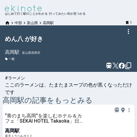
はじめて行く駅のことがわかる 行ってみたい街が見つかる
1
中部
富山県
高岡駅
めん八 が好き
高岡
駅
富山県高岡市
一般
#ラーメン
ここのラーメンは、たまたまスープの色が黒くなっただけ
です
高岡
駅の記事をもっとみる
“青のまち高岡”を楽しむホテル＆カ
フェ「SEKAI HOTEL Takaoka」日
常に飛び込む出発点に 【楽天トラ
高岡駅
ベル】
楽天トラベルガイド