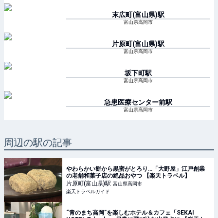
末広町(富山県)
駅
富山県高岡市
片原町(富山県)
駅
富山県高岡市
坂下町
駅
富山県高岡市
急患医療センター前
駅
富山県高岡市
周辺の駅の記事
やわらかい餅から黒蜜がとろり…「大野屋」江戸創業
の老舗和菓子店の絶品おやつ 【楽天トラベル】
片原町(富山県)
駅
富山県高岡市
楽天トラベルガイド
“青のまち高岡”を楽しむホテル＆カフェ「SEKAI