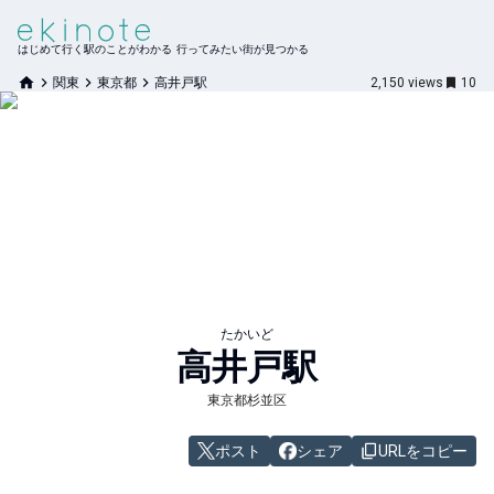
はじめて行く駅のことがわかる 行ってみたい街が見つかる
関東
東京都
高井戸駅
2,150
views
10
たかいど
高井戸
駅
東京都杉並区
ポスト
シェア
URLをコピー