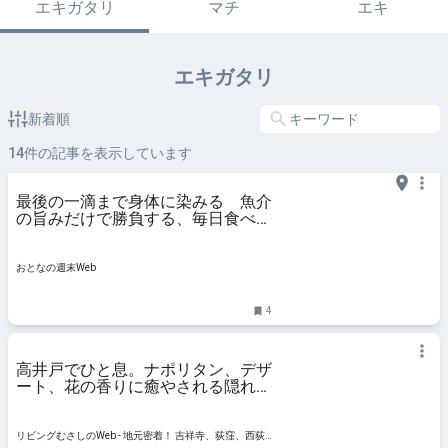
エキガタリ
マチ
エキ
エキガタリ
新着順
14
件の記事を表示しています
最後の一滴まで身体に染みる 魚介
の旨みだけで勝負する、毎日食べた
い「塩ラーメン」
おとなの週末Web
4
高井戸でひと息。ナポリタン、デザ
ート、花の香りに癒やされる隠れ家
カフェ3選
リビングむさしのWeb - 地元密着！ 吉祥寺、荻窪、西荻