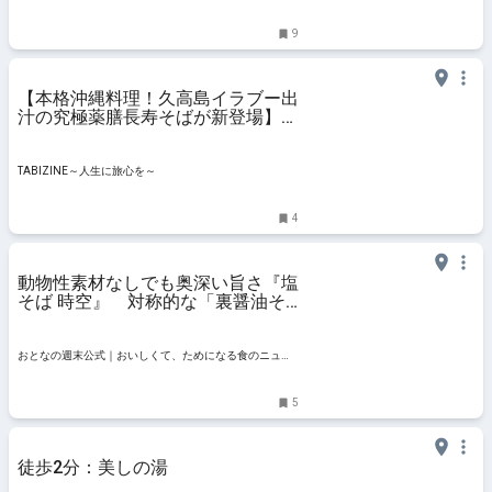
9
【本格沖縄料理！久高島イラブー出
汁の究極薬膳長寿そばが新登場】高
井戸のお食事処「あいたか」
TABIZINE～人生に旅心を～
4
動物性素材なしでも奥深い旨さ『塩
そば 時空』 対称的な「裏醤油そ
ば」も必食 - おとなの週末公式｜お
いしくて、ためになる食のニュース
サイト
おとなの週末公式｜おいしくて、ためになる食のニュー
スサイト
5
徒歩2分：美しの湯