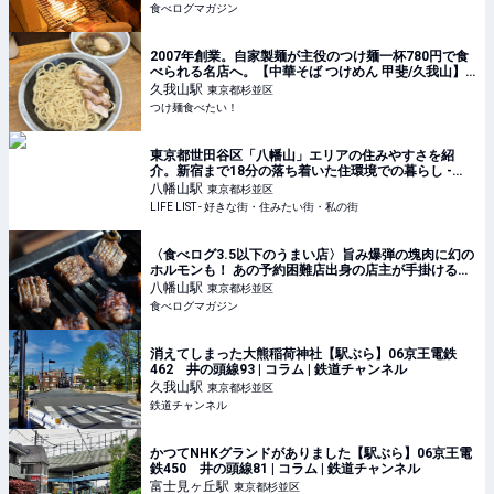
食べログマガジン
2007年創業。自家製麺が主役のつけ麺一杯780円で食
べられる名店へ。【中華そば つけめん 甲斐/久我山】|
つけ麺食べたい！
久我山
駅
東京都杉並区
つけ麺食べたい！
東京都世田谷区「八幡山」エリアの住みやすさを紹
介。新宿まで18分の落ち着いた住環境での暮らし -
LIFE LIST - 好きな街・住みたい街・私の街
八幡山
駅
東京都杉並区
LIFE LIST - 好きな街・住みたい街・私の街
〈食べログ3.5以下のうまい店〉旨み爆弾の塊肉に幻の
ホルモンも！ あの予約困難店出身の店主が手掛けるこ
だわりのスローライフ焼肉 | 食べログマガジン
八幡山
駅
東京都杉並区
食べログマガジン
消えてしまった大熊稲荷神社【駅ぶら】06京王電鉄
462 井の頭線93 | コラム | 鉄道チャンネル
久我山
駅
東京都杉並区
鉄道チャンネル
かつてNHKグランドがありました【駅ぶら】06京王電
鉄450 井の頭線81 | コラム | 鉄道チャンネル
富士見ヶ丘
駅
東京都杉並区