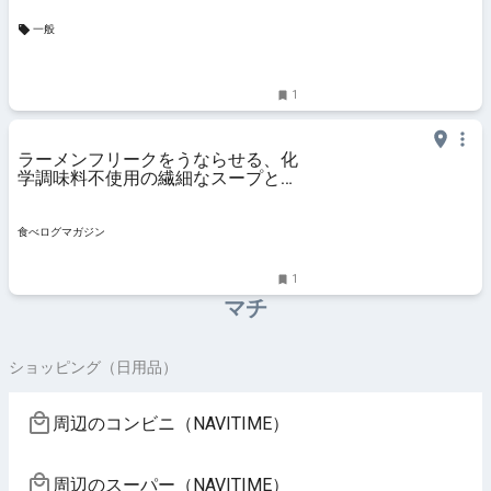
一般
1
ラーメンフリークをうならせる、化
学調味料不使用の繊細なスープとこ
だわりの自家製麺（東京・高井戸）
| 食べログマガジン
食べログマガジン
1
マチ
ショッピング（日用品）
周辺のコンビニ（NAVITIME）
周辺のスーパー（NAVITIME）