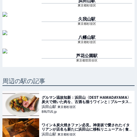
浜田山
駅
東京都杉並区
久我山
駅
東京都杉並区
八幡山
駅
東京都杉並区
芦花公園
駅
東京都世田谷区
周辺の駅の記事
グルマン温故知新：浜田山〈DEST HAMADAYAMA〉
炭火で焼いた肉を、古酒も揃うワインと | ブルータス|
BRUTUS.jp
浜田山
駅
東京都杉並区
BRUTUS.jp
ワイン＆炭火焼きファン必見。神楽坂で愛されたイタ
リアンが店名も新たに浜田山に移転リニューアル | 食
べログマガジン
浜田山
駅
東京都杉並区