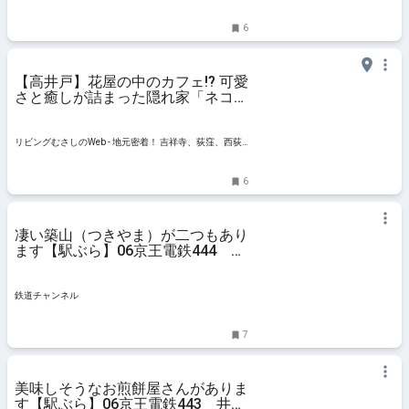
窪、三鷹ほかのグルメ、イベント、お出かけ、習い事情
報
6
【高井戸】花屋の中のカフェ!? 可愛
さと癒しが詰まった隠れ家「ネコノ
コバン」
リビングむさしのWeb - 地元密着！ 吉祥寺、荻窪、西荻
窪、三鷹ほかのグルメ、イベント、お出かけ、習い事情
報
6
凄い築山（つきやま）が二つもあり
ます【駅ぶら】06京王電鉄444 井
の頭線75 | コラム | 鉄道チャンネル
鉄道チャンネル
7
美味しそうなお煎餅屋さんがありま
す【駅ぶら】06京王電鉄443 井の