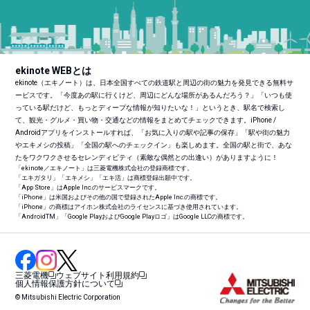
ekinote WEBとは
ekinote（エキノート）は、日本全国すべての鉄道駅と周辺の街の魅力を発見できる無料サ
ービスです。「今度あの駅に行くけど、周辺にどんな場所があるんだろう？」「いつも使
っている駅だけど、もっとディープな情報が知りたいな！」というとき、駅名で検索し
て、観光・グルメ・買い物・交通などの情報をまとめてチェックできます。iPhone /
Androidアプリをインストールすれば、「お気に入りの駅や記事の保存」「駅や街の魅力
やエキメシの投稿」「全国の駅へのチェックイン」も楽しめます。全国の駅と街で、あな
たをワクワクさせるセレンディピティ（素敵な偶然との出逢い）がありますように！
「ekinote／エキノート」は三菱電機株式会社の登録商標です。
「エキガタリ」「エキメシ」「エキ活」は商標登録出願中です。
「App Store」はApple Inc.のサービスマークです。
「iPhone」は米国およびその他の国で登録されたApple Inc.の商標です。
「iPhone」の商標はアイホン株式会社のライセンスに基づき使用されています。
「Android
TM
」「Google PlayおよびGoogle Playロゴ」はGoogle LLCの商標です。
三菱電機
ウェブサイト利用規約
個人情報保護方針について
© Mitsubishi Electric Corporation