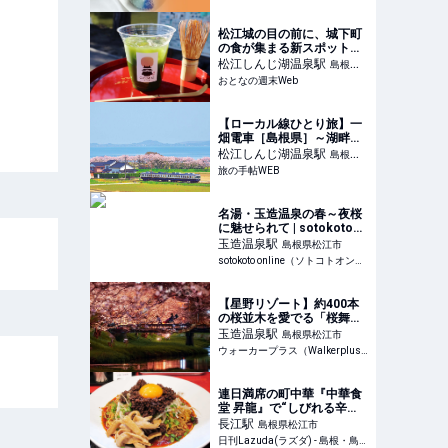
褒美の新定番】｜るるぶ
&more.
松江城の目の前に、城下町
の食が集まる新スポット。
「OTEMAE MATSUE」が
松江しんじ湖温泉
駅
島根県
堀川遊覧船乗り場でグラン
おとなの週末Web
松江市
ドオープン
【ローカル線ひとり旅】一
畑電車［島根県］～湖畔か
ら大社へ 急がず、土地の風
松江しんじ湖温泉
駅
島根県
景とともに進む「ばたで
旅の手帖WEB
松江市
ん」｜旅の手帖WEB
名湯・玉造温泉の春～夜桜
に魅せられて | sotokoto
online（ソトコトオンライ
玉造温泉
駅
島根県松江市
ン）
sotokoto online（ソトコトオンライン）
【星野リゾート】約400本
の桜並木を愛でる「桜舞う
たまゆら滞在」開催。新登
玉造温泉
駅
島根県松江市
場の「夜桜日本酒BAR」で
ウォーカープラス（Walkerplus）
桜名所を独り占め｜ウォー
カープラス
連日満席の町中華『中華食
堂 昇龍』で“しびれる辛
さ”がクセになる「麻辣まぜ
長江
駅
島根県松江市
そば」を-松江市鹿島町 –
日刊Lazuda(ラズダ) - 島根・鳥取を知る、見る、食べる、遊ぶ、暮らすWebマガジン