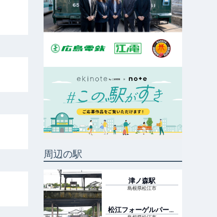
周辺の駅
津ノ森
駅
島根県松江市
松江フォーゲルパーク