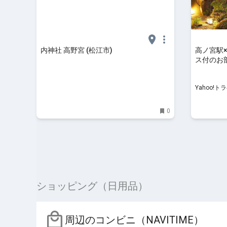
内神社 高野宮 (松江市)
高ノ宮駅
ス付のお
約 - [Ya
Yahoo!ト
0
ショッピング（日用品）
周辺のコンビニ（NAVITIME）