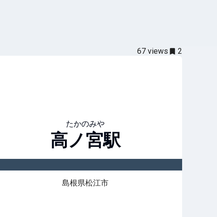
67
views
2
たかのみや
高ノ宮
駅
島根県松江市