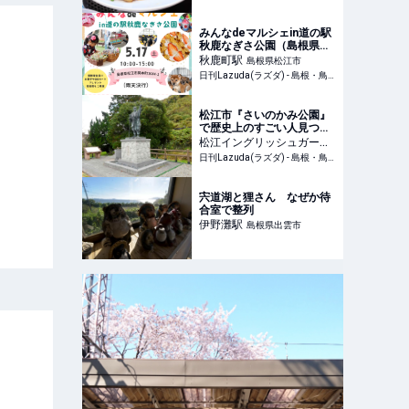
日刊Lazuda
みんなdeマルシェin道の駅
秋鹿なぎさ公園（島根県松
江市）の開催情報｜日刊
秋鹿町
駅
島根県松江市
Lazuda(ラズダ) - 島根・鳥
日刊Lazuda(ラズダ) - 島根・鳥取を知る、見る、食べる、遊ぶ、暮らすWebマガジン
取を知る、見る、食べる、
遊ぶ、暮らすWebマガジン
松江市『さいのかみ公園』
で歴史上のすごい人見つけ
た-【公園であそ部】 – 日
松江イングリッシュガーデ
刊Lazuda
ン前
駅
日刊Lazuda(ラズダ) - 島根・鳥取を知る、見る、食べる、遊ぶ、暮らすWebマガジン
島根県松江市
宍道湖と狸さん なぜか待
合室で整列
伊野灘
駅
島根県出雲市