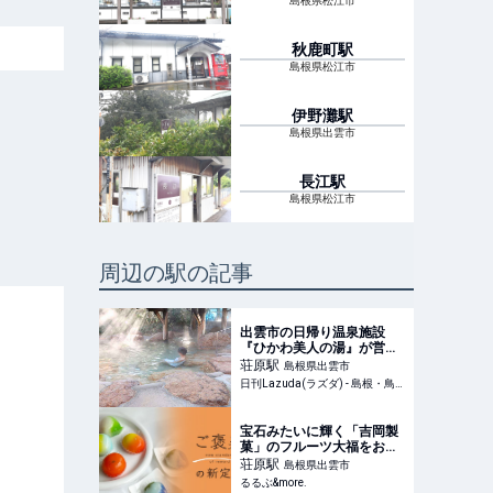
駅
島根県松江市
秋鹿町
駅
島根県松江市
伊野灘
駅
島根県出雲市
長江
駅
島根県松江市
周辺の駅の記事
出雲市の日帰り温泉施設
『ひかわ美人の湯』が営業
再開！7/28（火）から – 日
荘原
駅
島根県出雲市
刊Lazuda
日刊Lazuda(ラズダ) - 島根・鳥取を知る、見る、食べる、遊ぶ、暮らすWebマガジン
宝石みたいに輝く「吉岡製
菓」のフルーツ大福をお取
り寄せ！もちっとおいしい
荘原
駅
島根県出雲市
新感覚スイーツを満喫【ご
るるぶ&more.