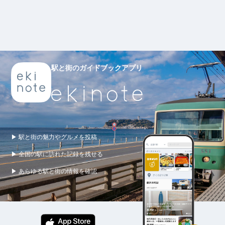
駅と街のガイドブックアプリ
▶ 駅と街の魅力やグルメを投稿
▶ 全国の駅に訪れた記録を残せる
▶ あらゆる駅と街の情報を確認