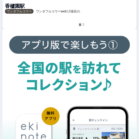
ンダフルコウベweb
香櫨園駅
ワンダフルコウベ
ワンダフルコウベweb | 2巡目の神
戸。明日は今日よりちょっと幸せになる。
5