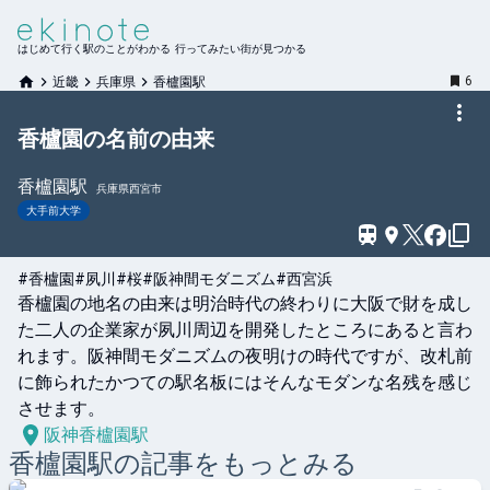
はじめて行く駅のことがわかる 行ってみたい街が見つかる
6
近畿
兵庫県
香櫨園駅
香櫨園の名前の由来
香櫨園
駅
兵庫県西宮市
大手前大学
#香櫨園
#夙川
#桜
#阪神間モダニズム
#西宮浜
香櫨園の地名の由来は明治時代の終わりに大阪で財を成し
た二人の企業家が夙川周辺を開発したところにあると言わ
れます。阪神間モダニズムの夜明けの時代ですが、改札前
に飾られたかつての駅名板にはそんなモダンな名残を感じ
させます。
阪神香櫨園駅
香櫨園
駅の記事をもっとみる