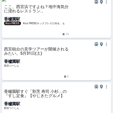
ここ、西宮浜ですよね？地中海気分
に浸れるレストラン
『CASABLANCA』
香櫨園駅
Kiss PRESS
Kiss PRESS(キッスプレス) | 街を、もっ
と楽しもう
10
西宮砲台の見学ツアーが開催される
みたい。5月31日(土)
香櫨園駅
西宮つーしん
9
香櫨園駅すぐ「割烹 寿司 小杉」の
『すし定食』【やじきたグルメ】
香櫨園駅
西宮つーしん