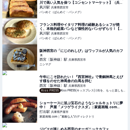
川で高い人気を保つ【コンセントマーケット】（兵庫
県・西宮市）
夙川
駅
兵庫県西宮市
パンめぐ（ぱんめぐ・パンメグ）
フランス料理やイタリア料理の経験あるシェフが焼
く、本格的総菜パンなど個性的なパンがずらり！【ブ
ーランジェリーミヤナガ】（兵庫県・西宮市）
夙川
駅
兵庫県西宮市
パンめぐ（ぱんめぐ・パンメグ）
阪神西宮の「にじのれしぴ」はワッフルが人気のカフ
ェ
西宮〔阪神線〕
駅
兵庫県西宮市
ニシマグ
午年にこそ訪れたい！『西宮神社』で青銅神馬とえび
す様をのせた神馬舎の白馬を拝む
西宮〔阪神線〕
駅
兵庫県西宮市
Kiss PRESS
Kiss PRESS(キッスプレス) | 街を、もっと楽しもう
ショーケースに並ぶ宝石のようなシャルキュトリに夢
中！ 芦屋「メツゲライクスダ」 | 家庭画報.com
｜“素敵な人”のディレクトリ
打出
駅
兵庫県芦屋市
家庭画報.com｜“素敵な人”のディレクトリ
ジビエが楽しめる西宮のオーガニックカフェ