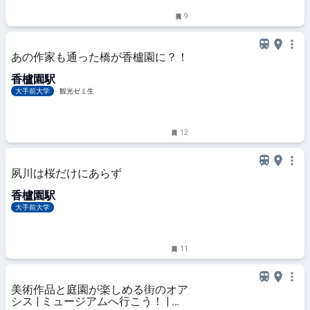
9
あの作家も通った橋が香櫨園に？！
香櫨園駅
大手前大学
観光ゼミ生
12
夙川は桜だけにあらず
香櫨園駅
大手前大学
11
美術作品と庭園が楽しめる街のオア
シス | ミュージアムへ行こう！ | ワ