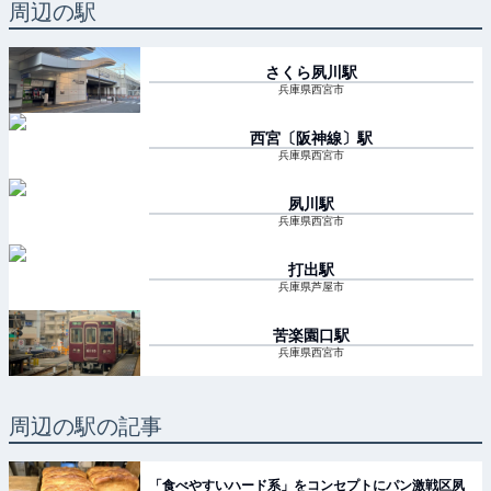
周辺の駅
さくら夙川
駅
兵庫県西宮市
西宮〔阪神線〕
駅
兵庫県西宮市
夙川
駅
兵庫県西宮市
打出
駅
兵庫県芦屋市
苦楽園口
駅
兵庫県西宮市
周辺の駅の記事
「食べやすいハード系」をコンセプトにパン激戦区夙