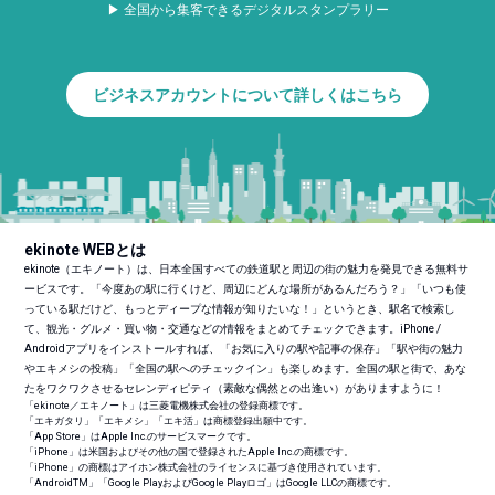
▶ 全国から集客できるデジタルスタンプラリー
ビジネスアカウントについて詳しくはこちら
ekinote WEBとは
ekinote（エキノート）は、日本全国すべての鉄道駅と周辺の街の魅力を発見できる無料サ
ービスです。「今度あの駅に行くけど、周辺にどんな場所があるんだろう？」「いつも使
っている駅だけど、もっとディープな情報が知りたいな！」というとき、駅名で検索し
て、観光・グルメ・買い物・交通などの情報をまとめてチェックできます。iPhone /
Androidアプリをインストールすれば、「お気に入りの駅や記事の保存」「駅や街の魅力
やエキメシの投稿」「全国の駅へのチェックイン」も楽しめます。全国の駅と街で、あな
たをワクワクさせるセレンディピティ（素敵な偶然との出逢い）がありますように！
「ekinote／エキノート」は三菱電機株式会社の登録商標です。
「エキガタリ」「エキメシ」「エキ活」は商標登録出願中です。
「App Store」はApple Inc.のサービスマークです。
「iPhone」は米国およびその他の国で登録されたApple Inc.の商標です。
「iPhone」の商標はアイホン株式会社のライセンスに基づき使用されています。
「Android
TM
」「Google PlayおよびGoogle Playロゴ」はGoogle LLCの商標です。