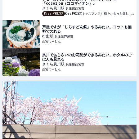
『cocozion（ココザイオン）』
さくら夙川
駅
兵庫県西宮市
Kiss PRESS
Kiss PRESS(キッスプレス) | 街を、もっと楽しもう
芦屋ですが「しらすどん祭」やるみたい。ヨットも無
料でのれる
打出
駅
兵庫県芦屋市
西宮つーしん
夙川であじさいのお花見ができるみたい。ホタルのご
はんも見れる
さくら夙川
駅
兵庫県西宮市
西宮つーしん