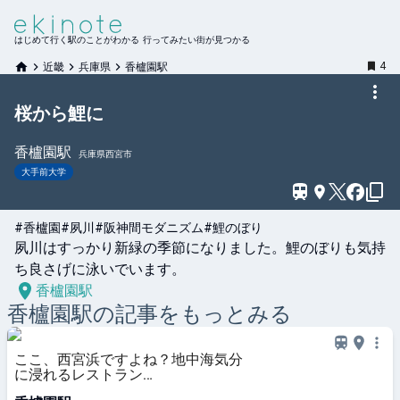
はじめて行く駅のことがわかる 行ってみたい街が見つかる
4
近畿
兵庫県
香櫨園駅
桜から鯉に
香櫨園
駅
兵庫県西宮市
大手前大学
#香櫨園
#夙川
#阪神間モダニズム
#鯉のぼり
夙川はすっかり新緑の季節になりました。鯉のぼりも気持
ち良さげに泳いでいます。
香櫨園駅
香櫨園
駅の記事をもっとみる
ここ、西宮浜ですよね？地中海気分
に浸れるレストラン
『CASABLANCA』