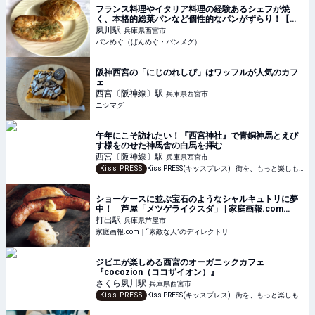
フランス料理やイタリア料理の経験あるシェフが焼
く、本格的総菜パンなど個性的なパンがずらり！【ブ
ーランジェリーミヤナガ】（兵庫県・西宮市）
夙川
駅
兵庫県西宮市
パンめぐ（ぱんめぐ・パンメグ）
阪神西宮の「にじのれしぴ」はワッフルが人気のカフ
ェ
西宮〔阪神線〕
駅
兵庫県西宮市
ニシマグ
午年にこそ訪れたい！『西宮神社』で青銅神馬とえび
す様をのせた神馬舎の白馬を拝む
西宮〔阪神線〕
駅
兵庫県西宮市
Kiss PRESS
Kiss PRESS(キッスプレス) | 街を、もっと楽しもう
ショーケースに並ぶ宝石のようなシャルキュトリに夢
中！ 芦屋「メツゲライクスダ」 | 家庭画報.com
｜“素敵な人”のディレクトリ
打出
駅
兵庫県芦屋市
家庭画報.com｜“素敵な人”のディレクトリ
ジビエが楽しめる西宮のオーガニックカフェ
『cocozion（ココザイオン）』
さくら夙川
駅
兵庫県西宮市
Kiss PRESS
Kiss PRESS(キッスプレス) | 街を、もっと楽しもう