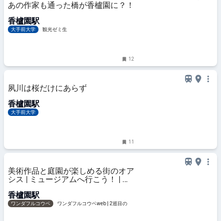
あの作家も通った橋が香櫨園に？！
香櫨園駅
大手前大学
観光ゼミ生
12
夙川は桜だけにあらず
香櫨園駅
大手前大学
11
美術作品と庭園が楽しめる街のオア
シス | ミュージアムへ行こう！ | ワ
ンダフルコウベweb
香櫨園駅
ワンダフルコウベ
ワンダフルコウベweb | 2巡目の神
戸。明日は今日よりちょっと幸せになる。