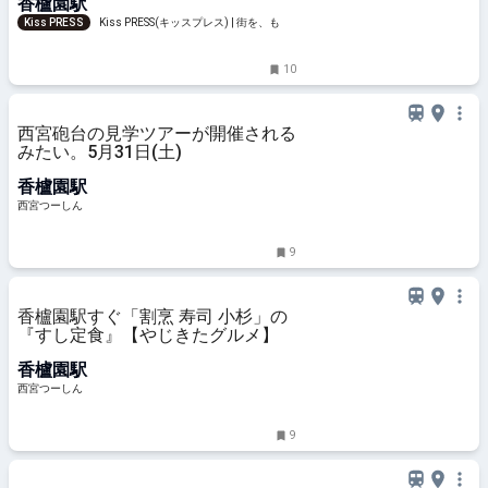
香櫨園駅
Kiss PRESS
Kiss PRESS(キッスプレス) | 街を、もっ
と楽しもう
10
西宮砲台の見学ツアーが開催される
みたい。5月31日(土)
香櫨園駅
西宮つーしん
9
香櫨園駅すぐ「割烹 寿司 小杉」の
『すし定食』【やじきたグルメ】
香櫨園駅
西宮つーしん
9