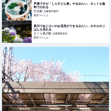
芦屋ですが「しらすどん祭」やるみたい。ヨットも無
料でのれる
打出
駅
兵庫県芦屋市
西宮つーしん
夙川であじさいのお花見ができるみたい。ホタルのご
はんも見れる
さくら夙川
駅
兵庫県西宮市
西宮つーしん