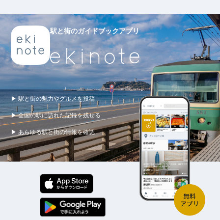
駅と街のガイドブックアプリ
▶ 駅と街の魅力やグルメを投稿
▶ 全国の駅に訪れた記録を残せる
▶ あらゆる駅と街の情報を確認