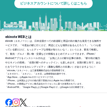
ビジネスアカウントについて詳しくはこちら
ekinote WEBとは
ekinote（エキノート）は、日本全国すべての鉄道駅と周辺の街の魅力を発見できる無料サ
ービスです。「今度あの駅に行くけど、周辺にどんな場所があるんだろう？」「いつも使
っている駅だけど、もっとディープな情報が知りたいな！」というとき、駅名で検索し
て、観光・グルメ・買い物・交通などの情報をまとめてチェックできます。iPhone /
Androidアプリをインストールすれば、「お気に入りの駅や記事の保存」「駅や街の魅力
やエキメシの投稿」「全国の駅へのチェックイン」も楽しめます。全国の駅と街で、あな
たをワクワクさせるセレンディピティ（素敵な偶然との出逢い）がありますように！
「ekinote／エキノート」は三菱電機株式会社の登録商標です。
「エキガタリ」「エキメシ」「エキ活」は商標登録出願中です。
「App Store」はApple Inc.のサービスマークです。
「iPhone」は米国およびその他の国で登録されたApple Inc.の商標です。
「iPhone」の商標はアイホン株式会社のライセンスに基づき使用されています。
「Android
TM
」「Google PlayおよびGoogle Playロゴ」はGoogle LLCの商標です。