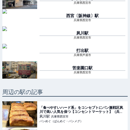
兵庫県西宮市
西宮〔阪神線〕
駅
兵庫県西宮市
夙川
駅
兵庫県西宮市
打出
駅
兵庫県芦屋市
苦楽園口
駅
兵庫県西宮市
周辺の駅の記事
「食べやすいハード系」をコンセプトにパン激戦区夙
川で高い人気を保つ【コンセントマーケット】（兵庫
県・西宮市）
夙川
駅
兵庫県西宮市
パンめぐ（ぱんめぐ・パンメグ）