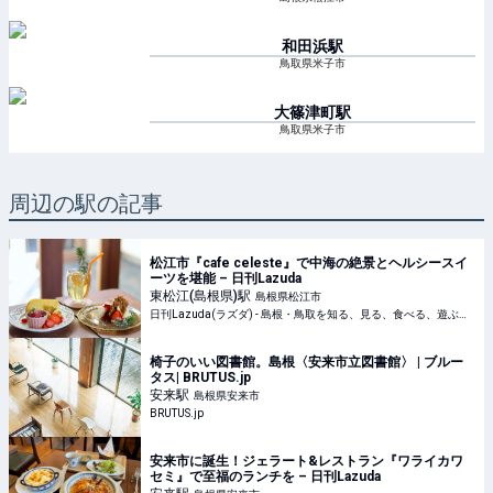
和田浜
駅
鳥取県米子市
大篠津町
駅
鳥取県米子市
周辺の駅の記事
松江市『cafe celeste』で中海の絶景とヘルシースイ
ーツを堪能 – 日刊Lazuda
東松江(島根県)
駅
島根県松江市
日刊Lazuda(ラズダ) - 島根・鳥取を知る、見る、食べる、遊ぶ、暮らすWebマガジン
椅子のいい図書館。島根〈安来市立図書館〉 | ブルー
タス| BRUTUS.jp
安来
駅
島根県安来市
BRUTUS.jp
安来市に誕生！ジェラート&レストラン『ワライカワ
セミ』で至福のランチを – 日刊Lazuda