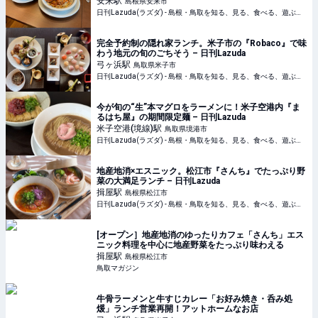
安来
駅
島根県安来市
日刊Lazuda(ラズダ) - 島根・鳥取を知る、見る、食べる、遊ぶ、暮らすWebマガジン
完全予約制の隠れ家ランチ。米子市の『Robaco』で味
わう地元の旬のごちそう – 日刊Lazuda
弓ヶ浜
駅
鳥取県米子市
日刊Lazuda(ラズダ) - 島根・鳥取を知る、見る、食べる、遊ぶ、暮らすWebマガジン
今が旬の“生”本マグロをラーメンに！米子空港内『ま
るはち屋』の期間限定麺 – 日刊Lazuda
米子空港(境線)
駅
鳥取県境港市
日刊Lazuda(ラズダ) - 島根・鳥取を知る、見る、食べる、遊ぶ、暮らすWebマガジン
地産地消×エスニック。松江市『さんち』でたっぷり野
菜の大満足ランチ – 日刊Lazuda
揖屋
駅
島根県松江市
日刊Lazuda(ラズダ) - 島根・鳥取を知る、見る、食べる、遊ぶ、暮らすWebマガジン
[オープン］地産地消のゆったりカフェ「さんち」エス
ニック料理を中心に地産野菜をたっぷり味わえる
揖屋
駅
島根県松江市
鳥取マガジン
牛骨ラーメンと牛すじカレー「お好み焼き・呑み処
煖」ランチ営業再開！アットホームなお店