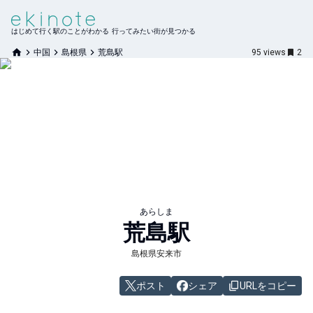
はじめて行く駅のことがわかる 行ってみたい街が見つかる
中国
島根県
荒島駅
95
views
2
あらしま
荒島
駅
島根県安来市
ポスト
シェア
URLをコピー