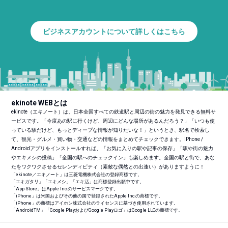
ビジネスアカウントについて詳しくはこちら
ekinote WEBとは
ekinote（エキノート）は、日本全国すべての鉄道駅と周辺の街の魅力を発見できる無料サ
ービスです。「今度あの駅に行くけど、周辺にどんな場所があるんだろう？」「いつも使
っている駅だけど、もっとディープな情報が知りたいな！」というとき、駅名で検索し
て、観光・グルメ・買い物・交通などの情報をまとめてチェックできます。iPhone /
Androidアプリをインストールすれば、「お気に入りの駅や記事の保存」「駅や街の魅力
やエキメシの投稿」「全国の駅へのチェックイン」も楽しめます。全国の駅と街で、あな
たをワクワクさせるセレンディピティ（素敵な偶然との出逢い）がありますように！
「ekinote／エキノート」は三菱電機株式会社の登録商標です。
「エキガタリ」「エキメシ」「エキ活」は商標登録出願中です。
「App Store」はApple Inc.のサービスマークです。
「iPhone」は米国およびその他の国で登録されたApple Inc.の商標です。
「iPhone」の商標はアイホン株式会社のライセンスに基づき使用されています。
「Android
TM
」「Google PlayおよびGoogle Playロゴ」はGoogle LLCの商標です。