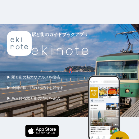
駅と街のガイドブックアプリ
▶ 駅と街の魅力やグルメを投稿
▶ 全国の駅に訪れた記録を残せる
▶ あらゆる駅と街の情報を確認