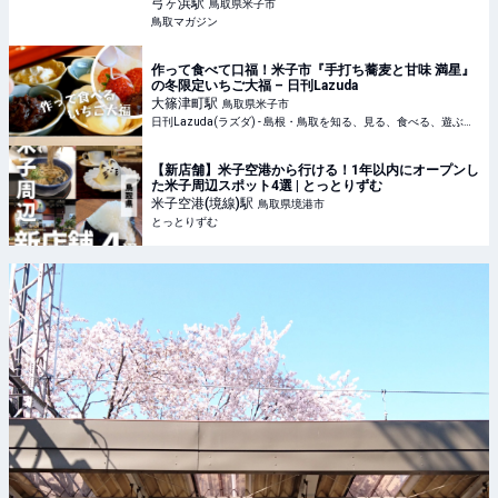
弓ヶ浜
駅
鳥取県米子市
鳥取マガジン
作って食べて口福！米子市『手打ち蕎麦と甘味 満星』
の冬限定いちご大福 – 日刊Lazuda
大篠津町
駅
鳥取県米子市
日刊Lazuda(ラズダ) - 島根・鳥取を知る、見る、食べる、遊ぶ、暮らすWebマガジン
【新店舗】米子空港から行ける！1年以内にオープンし
た米子周辺スポット4選 | とっとりずむ
米子空港(境線)
駅
鳥取県境港市
とっとりずむ