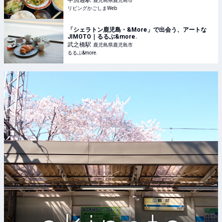
中洲通
駅
鹿児島県鹿児島市
リビングかごしまWeb
「シェラトン鹿児島・&More」で出会う、アートな
JIMOTO｜るるぶ&more.
武之橋
駅
鹿児島県鹿児島市
るるぶ&more.