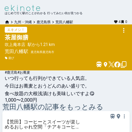
はじめて行く駅のことがわかる 行ってみたい街が見つかる
4
0
九州・沖縄
鹿児島県
荒田八幡駅
エキメシ！
茶屋御膳
吹上庵本店
駅から
1.21 km
荒田八幡
駅
鹿児島県鹿児島市
遊び
#鹿児島#お蕎麦
いつ行っても行列ができている人気店。

今日はお蕎麦とおうどんのあい盛りで。

食べ放題の大根浅漬けも美味しいですよ😋
1,000〜2,000円
荒田八幡
駅の記事をもっとみる
【荒田】コーヒーとスイーツが楽し
めるおしゃれ空間「チアキコーヒー
ワークス」Newオープン