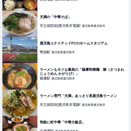
天満の「中華そば」
市立病院前(鹿児島市電)
駅
鹿児島県鹿児島市
鹿児島ユナイテッドFCのホームスタジアム
鴨池
駅
鹿児島県鹿児島市
ラーメンもモツも最高の「薩摩和穣麺 燎（さつまわ
じょうめん かがりび）」
都通
駅
鹿児島県鹿児島市
ラーメン専門「天満」あっさり系鹿児島ラーメン
市立病院前(鹿児島市電)
駅
鹿児島県鹿児島市
気軽に町中華「中華大飯店」