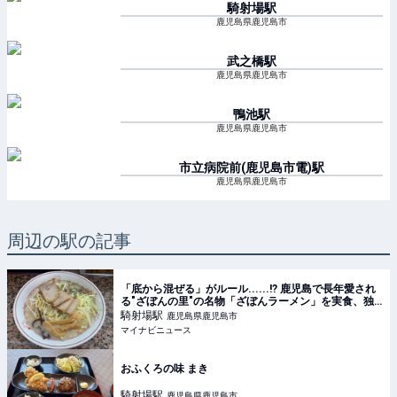
騎射場
駅
鹿児島県鹿児島市
武之橋
駅
鹿児島県鹿児島市
鴨池
駅
鹿児島県鹿児島市
市立病院前(鹿児島市電)
駅
鹿児島県鹿児島市
周辺の駅の記事
「底から混ぜる」がルール......!? 鹿児島で長年愛され
る"ざぼんの里"の名物「ざぼんラーメン」を実食、独
自の文化が面白い
騎射場
駅
鹿児島県鹿児島市
マイナビニュース
おふくろの味 まき
騎射場
駅
鹿児島県鹿児島市