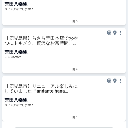
荒田八幡駅
リビングかごしまWeb
5
【鹿児島県】らさら荒田本店でおや
つにトキメク、贅沢なお茶時間。専
門店の緑茶をごゆるりと♪｜るるぶ
荒田八幡駅
&more.
るるぶ&more.
4
【鹿児島市】リニューアル楽しみに
していました『andante hana
cafe』
荒田八幡駅
リビングかごしまWeb
1