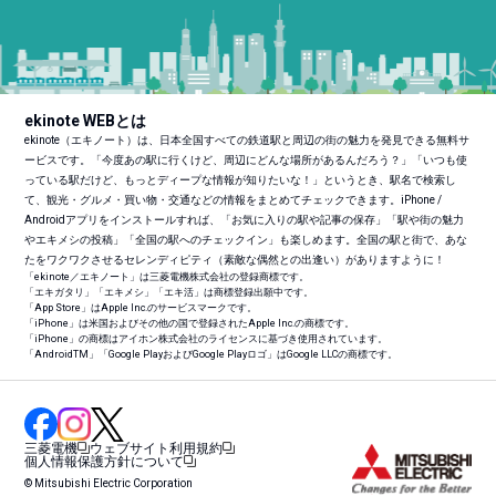
ekinote WEBとは
ekinote（エキノート）は、日本全国すべての鉄道駅と周辺の街の魅力を発見できる無料サ
ービスです。「今度あの駅に行くけど、周辺にどんな場所があるんだろう？」「いつも使
っている駅だけど、もっとディープな情報が知りたいな！」というとき、駅名で検索し
て、観光・グルメ・買い物・交通などの情報をまとめてチェックできます。iPhone /
Androidアプリをインストールすれば、「お気に入りの駅や記事の保存」「駅や街の魅力
やエキメシの投稿」「全国の駅へのチェックイン」も楽しめます。全国の駅と街で、あな
たをワクワクさせるセレンディピティ（素敵な偶然との出逢い）がありますように！
「ekinote／エキノート」は三菱電機株式会社の登録商標です。
「エキガタリ」「エキメシ」「エキ活」は商標登録出願中です。
「App Store」はApple Inc.のサービスマークです。
「iPhone」は米国およびその他の国で登録されたApple Inc.の商標です。
「iPhone」の商標はアイホン株式会社のライセンスに基づき使用されています。
「Android
TM
」「Google PlayおよびGoogle Playロゴ」はGoogle LLCの商標です。
三菱電機
ウェブサイト利用規約
個人情報保護方針について
© Mitsubishi Electric Corporation