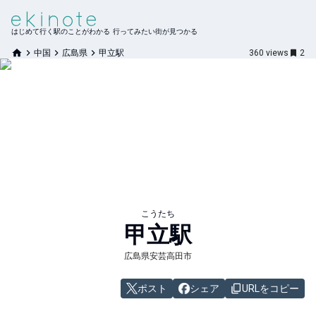
はじめて行く駅のことがわかる 行ってみたい街が見つかる
中国
広島県
甲立駅
360
views
2
こうたち
甲立
駅
広島県安芸高田市
ポスト
シェア
URLをコピー