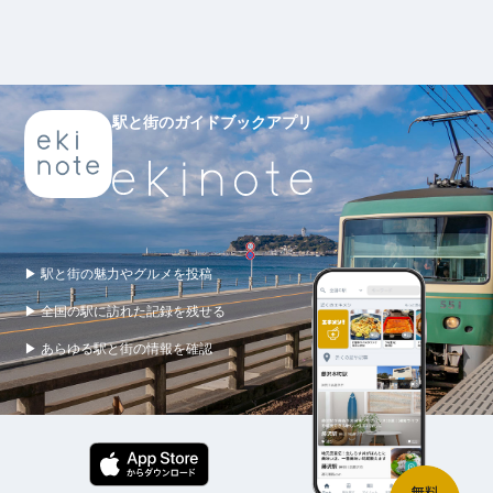
駅と街のガイドブックアプリ
▶ 駅と街の魅力やグルメを投稿
▶ 全国の駅に訪れた記録を残せる
▶ あらゆる駅と街の情報を確認