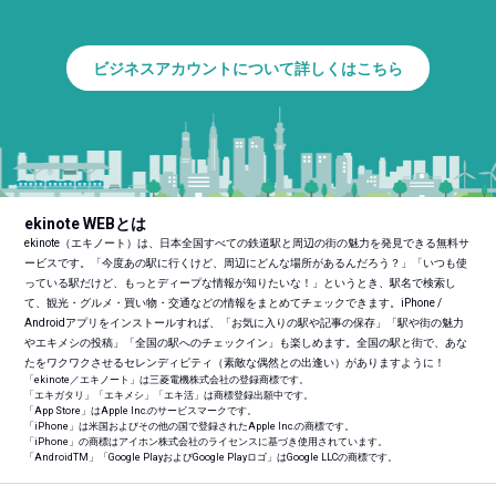
ビジネスアカウントについて詳しくはこちら
ekinote WEBとは
ekinote（エキノート）は、日本全国すべての鉄道駅と周辺の街の魅力を発見できる無料サ
ービスです。「今度あの駅に行くけど、周辺にどんな場所があるんだろう？」「いつも使
っている駅だけど、もっとディープな情報が知りたいな！」というとき、駅名で検索し
て、観光・グルメ・買い物・交通などの情報をまとめてチェックできます。iPhone /
Androidアプリをインストールすれば、「お気に入りの駅や記事の保存」「駅や街の魅力
やエキメシの投稿」「全国の駅へのチェックイン」も楽しめます。全国の駅と街で、あな
たをワクワクさせるセレンディピティ（素敵な偶然との出逢い）がありますように！
「ekinote／エキノート」は三菱電機株式会社の登録商標です。
「エキガタリ」「エキメシ」「エキ活」は商標登録出願中です。
「App Store」はApple Inc.のサービスマークです。
「iPhone」は米国およびその他の国で登録されたApple Inc.の商標です。
「iPhone」の商標はアイホン株式会社のライセンスに基づき使用されています。
「Android
TM
」「Google PlayおよびGoogle Playロゴ」はGoogle LLCの商標です。