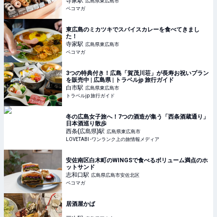
寺家
駅
広島県東広島市
ペコマガ
東広島のミカツキでスパイスカレーを食べてきまし
た！
寺家
駅
広島県東広島市
ペコマガ
3つの特典付き！広島「賀茂川荘」が長寿お祝いプラン
を販売中 | 広島県 | トラベルjp 旅行ガイド
白市
駅
広島県東広島市
トラベルjp 旅行ガイド
冬の広島女子旅へ！7つの酒造が集う「西条酒蔵通り」
日本酒巡り散歩
西条(広島県)
駅
広島県東広島市
LOVETABI -ワンランク上の旅情報メディア
安佐南区白木町のWINGSで食べるボリューム満点のホ
ットサンド
志和口
駅
広島県広島市安佐北区
ペコマガ
居酒屋かば