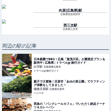
向原(広島県)
駅
広島県安芸高田市
西三次
駅
広島県三次市
周辺の駅の記事
日本庭園でBBQ！広島「賀茂川荘」が夏限定プランを
販売中 | 広島県 | トラベルjp 旅行ガイド
白市
駅
広島県東広島市
トラベルjp 旅行ガイド
親子で大冒険！庄原市「あゆの里公園」でラフティン
グ体験をしてきました！
備後庄原
駅
広島県庄原市
ペコマガ
西条の「パンクレールカフェ」でいただく絶品ドーナ
ツ＆カレーパン