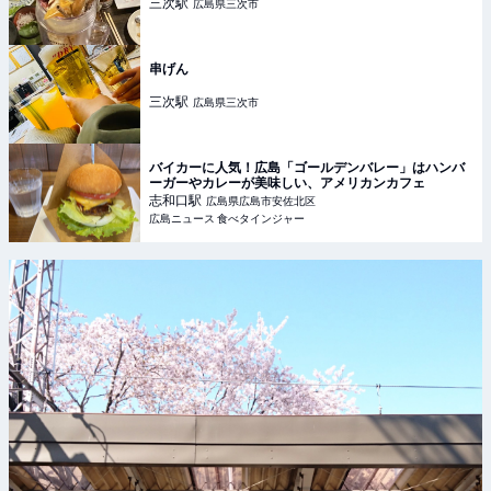
三次
駅
広島県三次市
串げん
三次
駅
広島県三次市
バイカーに人気！広島「ゴールデンバレー」はハンバ
ーガーやカレーが美味しい、アメリカンカフェ
志和口
駅
広島県広島市安佐北区
広島ニュース 食べタインジャー