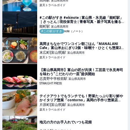
高岡
駅
富山県高岡市
楽天トラベルガイド
#この駅がすき #ekinote | 富山県・氷見線「能町駅」
｜さっとん | 現役保育士 | 青春写真・親子写真を撮る週
末フォトグラファー | Tokyo
能町
駅
富山県高岡市
#この駅がすき
note（ノート）
高岡まちなかでワンコイン朝ごはん「MANALANI
Cafe」富山米おにぎり2個・味噌汁・ひとくち惣菜2品
が500円 【楽天トラベル】
末広町(富山県)
駅
富山県高岡市
楽天トラベルガイド
【富山県高岡市】富山の匠が共演！工芸皿で氷見寿司
を味わう“こだわりの一皿”提供開始
志貴野中学校前
駅
富山県高岡市
STRAIGHT PRESS
テイクアウトでもランチでも！野菜たっぷり彩り鮮や
かイタリア惣菜「contorno」高岡の手作り惣菜店
【楽天トラベル】
片原町(富山県)
駅
富山県高岡市
楽天トラベルガイド
地元の方のお手入れでいつも花畑