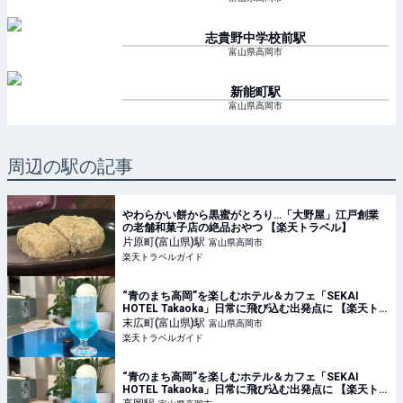
志貴野中学校前
駅
富山県高岡市
新能町
駅
富山県高岡市
周辺の駅の記事
やわらかい餅から黒蜜がとろり…「大野屋」江戸創業
の老舗和菓子店の絶品おやつ 【楽天トラベル】
片原町(富山県)
駅
富山県高岡市
楽天トラベルガイド
“青のまち高岡”を楽しむホテル＆カフェ「SEKAI
HOTEL Takaoka」日常に飛び込む出発点に 【楽天ト
ラベル】
末広町(富山県)
駅
富山県高岡市
楽天トラベルガイド
“青のまち高岡”を楽しむホテル＆カフェ「SEKAI
HOTEL Takaoka」日常に飛び込む出発点に 【楽天ト
ラベル】