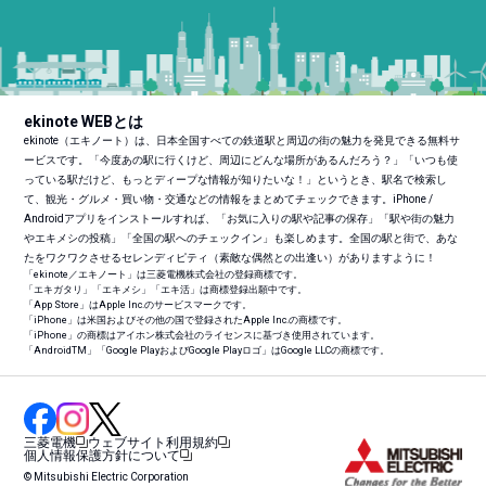
ekinote WEBとは
ekinote（エキノート）は、日本全国すべての鉄道駅と周辺の街の魅力を発見できる無料サ
ービスです。「今度あの駅に行くけど、周辺にどんな場所があるんだろう？」「いつも使
っている駅だけど、もっとディープな情報が知りたいな！」というとき、駅名で検索し
て、観光・グルメ・買い物・交通などの情報をまとめてチェックできます。iPhone /
Androidアプリをインストールすれば、「お気に入りの駅や記事の保存」「駅や街の魅力
やエキメシの投稿」「全国の駅へのチェックイン」も楽しめます。全国の駅と街で、あな
たをワクワクさせるセレンディピティ（素敵な偶然との出逢い）がありますように！
「ekinote／エキノート」は三菱電機株式会社の登録商標です。
「エキガタリ」「エキメシ」「エキ活」は商標登録出願中です。
「App Store」はApple Inc.のサービスマークです。
「iPhone」は米国およびその他の国で登録されたApple Inc.の商標です。
「iPhone」の商標はアイホン株式会社のライセンスに基づき使用されています。
「Android
TM
」「Google PlayおよびGoogle Playロゴ」はGoogle LLCの商標です。
三菱電機
ウェブサイト利用規約
個人情報保護方針について
© Mitsubishi Electric Corporation