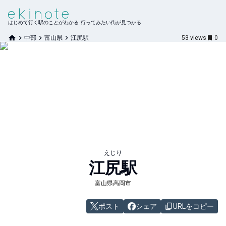
はじめて行く駅のことがわかる 行ってみたい街が見つかる
中部
富山県
江尻駅
53
views
0
えじり
江尻
駅
富山県高岡市
ポスト
シェア
URLをコピー