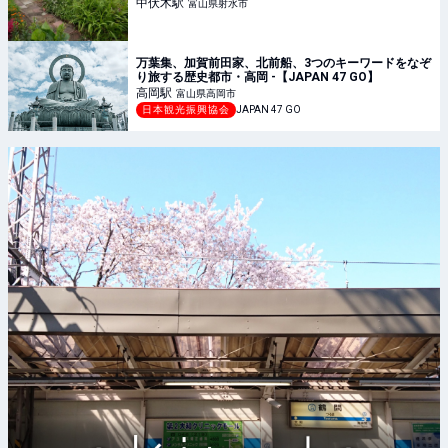
中伏木
駅
富山県射水市
万葉集、加賀前田家、北前船、3つのキーワードをなぞ
り旅する歴史都市・高岡 -【JAPAN 47 GO】
高岡
駅
富山県高岡市
日本観光振興協会
JAPAN 47 GO