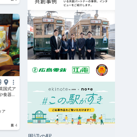
英国式ア
や食器に
ィア
4
周辺の駅