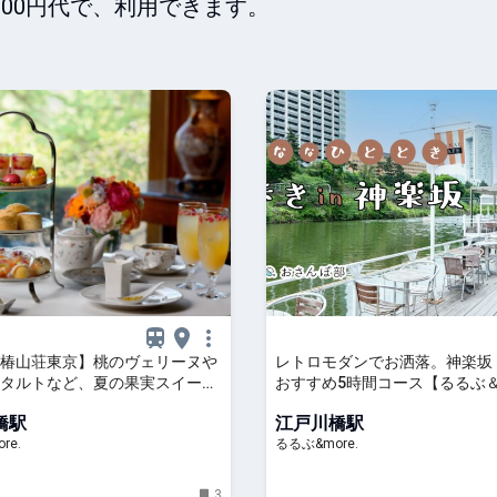
000円代で、利用できます。
椿山荘東京】桃のヴェリーヌや
レトロモダンでお洒落。神楽坂
タルトなど、夏の果実スイーツ
おすすめ5時間コース【るるぶ＆m
！「ピーチ×メロンアフタヌー
おさんぽ部】｜るるぶ&more.
橋駅
江戸川橋駅
」｜るるぶ&more.
re.
るるぶ&more.
3