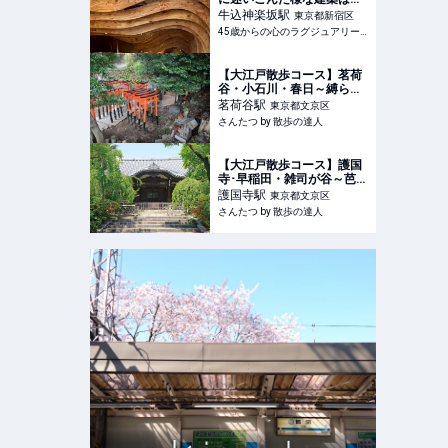
巻。春コーデでお邪魔しま
牛込神楽坂
駅
東京都新宿区
した。
45歳からの心のラグジュアリーメディア
【大江戸散歩コース】茗荷
谷・小石川・春日～縛られ
地蔵、とうがらし地蔵、こ
茗荷谷
駅
東京都文京区
んにゃく閻魔。御利益期待
さんたつ by 散歩の達人
の寺巡り～｜さんたつ by
散歩の達人
【大江戸散歩コース】護国
寺･早稲田・雑司が谷～芭蕉
庵や彰義隊の墓など歴史好
護国寺
駅
東京都文京区
きが好む風雅な道～｜さん
さんたつ by 散歩の達人
たつ by 散歩の達人