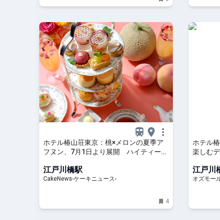
ホテル椿山荘東京：桃×メロンの夏季ア
ホテル椿
フヌン、7月1日より展開 ハイティーも
楽しむデ
用意
スタなど多
江戸川橋駅
江戸川
CakeNews-ケーキニュース-
オズモー
4