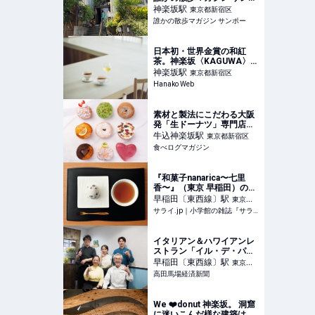
ー
神楽坂
駅
東京都新宿区
誰かの散歩マガジン サンポー
日本初・世界金賞の和紅
茶。神楽坂〈KAGUWA〉で
体験する新日常。
神楽坂
駅
東京都新宿区
Hanako Web
素材と製法にこだわる大阪
発「生ドーナツ」専門店
（東京・牛込神楽坂） | 食
牛込神楽坂
駅
東京都新宿区
べログマガジン
食べログマガジン
『和菓子nanarica〜七里
香〜』（東京 早稲田）の豆
大福｜なめらかなこし餡と
早稲田〔東西線〕
駅
東京都
餅で軽やかに仕立てる | サ
サライ.jp｜小学館の雑誌『サライ』公式サイト
新宿区
ライ.jp｜小学館の雑誌『サ
ライ』公式サイト
イタリアン＆ハワイアンレ
ストラン「イル・デ・パ
ン」、念願の早大通りで再
早稲田〔東西線〕
駅
東京都
開
高田馬場経済新聞
新宿区
We ❤️donut 神楽坂。 洞窟
に迷いこんだ様な建築は圧