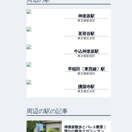
神楽坂
駅
東京都新宿区
茗荷谷
駅
東京都文京区
牛込神楽坂
駅
東京都新宿区
早稲田〔東西線〕
駅
東京都新宿区
護国寺
駅
東京都文京区
周辺の駅の記事
神楽坂散歩とバレエ教室｜
誰かの散歩マガジン サンポ