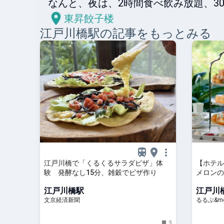
なんと、夜は、2時間食べ飲み放題、3
東昇餃子楼
江戸川橋
駅の記事をもっとみる
江戸川橋で「くるくるサラダピザ」体
【ホテル
験 発酵なし15分、雑穀でピザ作り
メロンの
が勢揃い
江戸川橋駅
江戸川
ンティー
文京経済新聞
るるぶ&mo
3