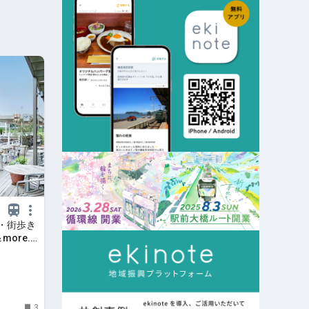
・街歩き
ore.
3