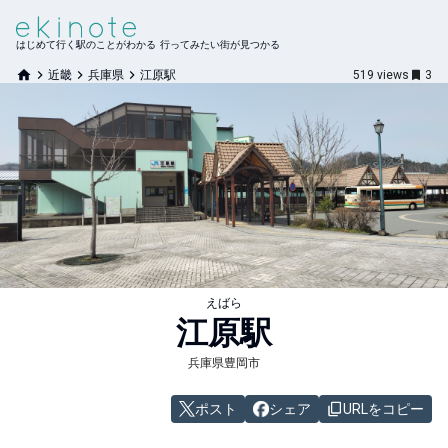
はじめて行く駅のことがわかる 行ってみたい街が見つかる
近畿
兵庫県
江原駅
519
views
3
えばら
江原
駅
兵庫県豊岡市
ポスト
シェア
URLをコピー