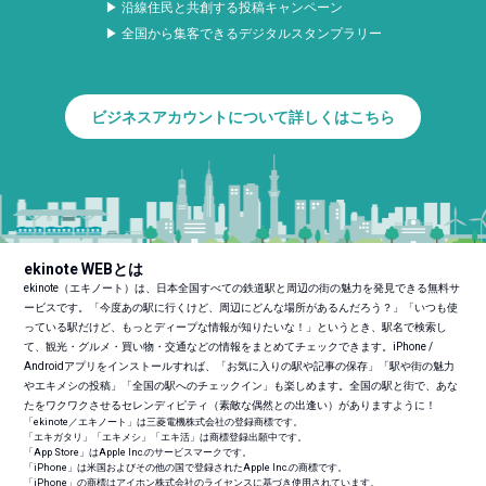
▶ 沿線住民と共創する投稿キャンペーン
▶ 全国から集客できるデジタルスタンプラリー
ビジネスアカウントについて詳しくはこちら
ekinote WEBとは
ekinote（エキノート）は、日本全国すべての鉄道駅と周辺の街の魅力を発見できる無料サ
ービスです。「今度あの駅に行くけど、周辺にどんな場所があるんだろう？」「いつも使
っている駅だけど、もっとディープな情報が知りたいな！」というとき、駅名で検索し
て、観光・グルメ・買い物・交通などの情報をまとめてチェックできます。iPhone /
Androidアプリをインストールすれば、「お気に入りの駅や記事の保存」「駅や街の魅力
やエキメシの投稿」「全国の駅へのチェックイン」も楽しめます。全国の駅と街で、あな
たをワクワクさせるセレンディピティ（素敵な偶然との出逢い）がありますように！
「ekinote／エキノート」は三菱電機株式会社の登録商標です。
「エキガタリ」「エキメシ」「エキ活」は商標登録出願中です。
「App Store」はApple Inc.のサービスマークです。
「iPhone」は米国およびその他の国で登録されたApple Inc.の商標です。
「iPhone」の商標はアイホン株式会社のライセンスに基づき使用されています。