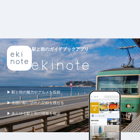
駅と街のガイドブックアプリ
▶ 駅と街の魅力やグルメを投稿
▶ 全国の駅に訪れた記録を残せる
▶ あらゆる駅と街の情報を確認