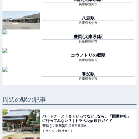
兵庫県豊岡市
八鹿
駅
兵庫県養父市
豊岡(兵庫県)
駅
兵庫県豊岡市
コウノトリの郷
駅
兵庫県豊岡市
養父
駅
兵庫県養父市
周辺の駅の記事
パートナーとうまくいってない…なら、「開運神社」
に行ってみない？ | トラベルjp 旅行ガイド
豊岡(兵庫県)
駅
兵庫県豊岡市
トラベルjp 旅行ガイド