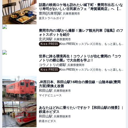
話題の映画ロケ地も訪れたい城下町・豊岡市出石♪いな
り寿司がおいしい古民家カフェ「寿賀蔵商店」へ 【楽
天トラベル】
豊岡(兵庫県)
駅
兵庫県豊岡市
楽天トラベルガイド
豊岡市内の3駅から撮影！激レア観光列車【瑞風】のフ
ォトスポットを紹介
玄武洞
駅
兵庫県豊岡市
Kiss PRESS
Kiss PRESS(キッスプレス) | 街を、もっと楽しもう
世界に誇る環境再生！コウノトリが住む豊岡の『コウ
ノトリの郷公園』で大自然を学ぶ！
コウノトリの郷
駅
兵庫県豊岡市
Kiss PRESS
Kiss PRESS(キッスプレス) | 街を、もっと楽しもう
JR西日本、和田山駅16時台の播但線・山陰本線(豊岡
方面)乗換え改善
和田山
駅
兵庫県朝来市
マイナビニュース
あなたはどれに乗りたいですか？【和田山駅の情景】 |
鉄道ホビダス
和田山
駅
兵庫県朝来市
鉄道ホビダス