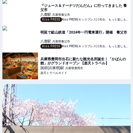
『ジュース＆ドーナツだんだん』に行ってきました 養
父市
八鹿
駅
兵庫県養父市
Kiss PRESS
Kiss PRESS(キッスプレス) | 街を、もっと楽しもう
明延で鉱山鉄道「2024年一円電車運行」開催 養父市
八鹿
駅
兵庫県養父市
Kiss PRESS
Kiss PRESS(キッスプレス) | 街を、もっと楽しもう
兵庫県豊岡市出石に新たな観光名所誕生！「かばんの
館」がグランドオープン 【楽天トラベル】
国府(兵庫県)
駅
兵庫県豊岡市
楽天トラベルガイド