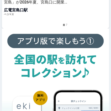
宮島」が2026年夏、宮島口に開業
へ
広電宮島口駅
ペコマガ
7