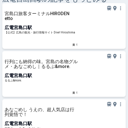
宮島口旅客ターミナルHIRODEN
etto
広電宮島口駅
【公式】広島の観光・旅行情報サイト Dive! Hiroshima
4
行列にも納得の味。宮島の名物グル
メ・あなごめし｜るるぶ&more.
広電宮島口駅
るるぶ&more.
4
あなごめし うえの、超人気店は行
列覚悟で！
広電宮島口駅