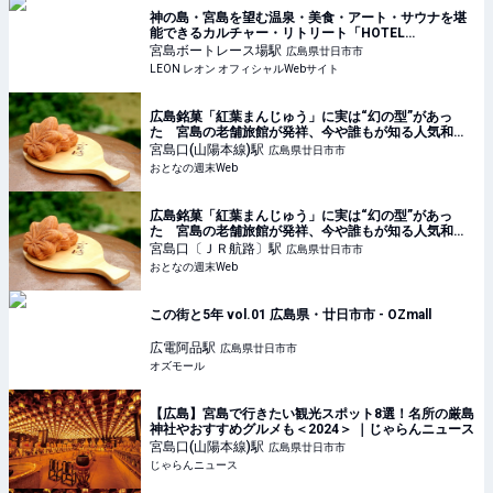
神の島・宮島を望む温泉・美食・アート・サウナを堪
能できるカルチャー・リトリート「HOTEL
FORK&KNIFE」が誕生！ | 旅行 | LEON レオン オフィ
宮島ボートレース場
駅
広島県廿日市市
シャルWebサイト
LEON レオン オフィシャルWebサイト
広島銘菓「紅葉まんじゅう」に実は“幻の型”があっ
た 宮島の老舗旅館が発祥、今や誰もが知る人気和菓
子になった背景に迫る - おとなの週末Web
宮島口(山陽本線)
駅
広島県廿日市市
おとなの週末Web
広島銘菓「紅葉まんじゅう」に実は“幻の型”があっ
た 宮島の老舗旅館が発祥、今や誰もが知る人気和菓
子になった背景に迫る - おとなの週末Web
宮島口〔ＪＲ航路〕
駅
広島県廿日市市
おとなの週末Web
この街と5年 vol.01 広島県・廿日市市 - OZmall
広電阿品
駅
広島県廿日市市
オズモール
【広島】宮島で行きたい観光スポット8選！名所の厳島
神社やおすすめグルメも＜2024＞ ｜じゃらんニュース
宮島口(山陽本線)
駅
広島県廿日市市
じゃらんニュース