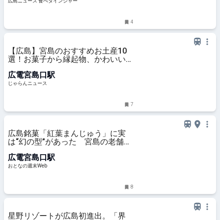
広島ニュース 食べタインジャー
4
【広島】宮島のおすすめお土産10
選！お菓子から縁起物、かわいい雑
貨まで集めました ｜じゃらんニュ
広電宮島口駅
ース
じゃらんニュース
7
広島銘菓「紅葉まんじゅう」に実
は“幻の型”があった 宮島の老舗旅
館が発祥、今や誰もが知る人気和菓
広電宮島口駅
子になった背景に迫る - おとなの週
末Web
おとなの週末Web
8
星野リゾートが広島初進出。「界