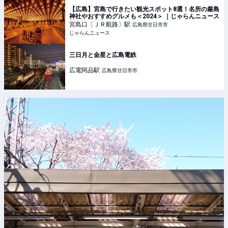
【広島】宮島で行きたい観光スポット8選！名所の厳島
神社やおすすめグルメも＜2024＞ ｜じゃらんニュース
宮島口〔ＪＲ航路〕
駅
広島県廿日市市
じゃらんニュース
三日月と金星と広島電鉄
広電阿品
駅
広島県廿日市市