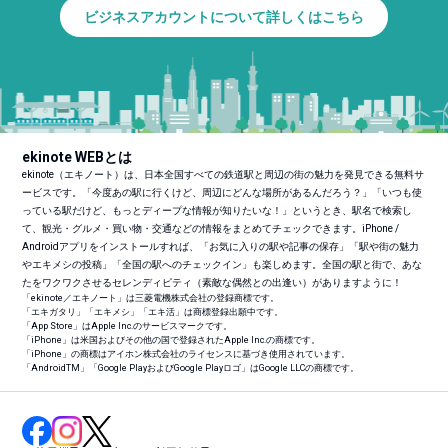
ビジネスアカウントについて詳しくはこちら
ekinote WEBとは
ekinote（エキノート）は、日本全国すべての鉄道駅と周辺の街の魅力を発見できる無料サ
ービスです。「今度あの駅に行くけど、周辺にどんな場所があるんだろう？」「いつも使
っている駅だけど、もっとディープな情報が知りたいな！」というとき、駅名で検索し
て、観光・グルメ・買い物・交通などの情報をまとめてチェックできます。iPhone /
Androidアプリをインストールすれば、「お気に入りの駅や記事の保存」「駅や街の魅力
やエキメシの投稿」「全国の駅へのチェックイン」も楽しめます。全国の駅と街で、あな
たをワクワクさせるセレンディピティ（素敵な偶然との出逢い）がありますように！
「ekinote／エキノート」は三菱電機株式会社の登録商標です。
「エキガタリ」「エキメシ」「エキ活」は商標登録出願中です。
「App Store」はApple Inc.のサービスマークです。
「iPhone」は米国およびその他の国で登録されたApple Inc.の商標です。
「iPhone」の商標はアイホン株式会社のライセンスに基づき使用されています。
「Android
TM
」「Google PlayおよびGoogle Playロゴ」はGoogle LLCの商標です。