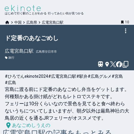
はじめて行く駅のことがわかる 行ってみたい街が見つかる
10
中国
広島県
広電宮島口駅
ド定番のあなごめし
広電宮島口
駅
広島県廿日市市
旅行
#ひろでんekinote2024
#広電宮島口駅
#駅弁
#広島グルメ
#宮島
#広島
宮島に渡る前にド定番のあなごめし弁当をゲットします。
何種類かある掛け紙がどれもレトロでステキです。

フェリーは10分くらいなので景色を見てると食べ終わら
ないうちについてしまいますが、朝夕以外は厳島神社の大
鳥居の近くを通るJRフェリーがオススメです。
あなごめしうえの
広電宮島口
駅の記事をもっとみる