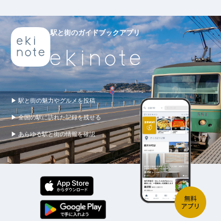
駅と街のガイドブックアプリ
▶ 駅と街の魅力やグルメを投稿
▶ 全国の駅に訪れた記録を残せる
▶ あらゆる駅と街の情報を確認