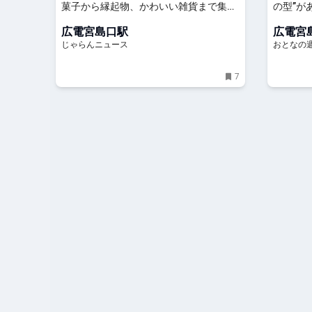
菓子から縁起物、かわいい雑貨まで集め
の型”が
ました ｜じゃらんニュース
祥、今や
広電宮島口駅
広電宮
背景に迫
じゃらんニュース
おとなの週
7