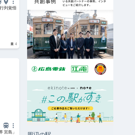
は行列覚悟
4
界 宮島」
周辺の駅