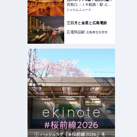
島神社やおすすめグルメも
宮島口〔ＪＲ航路〕
駅
広島
＜2024＞ ｜じゃらんニュ
じゃらんニュース
県廿日市市
ース
三日月と金星と広島電鉄
広電阿品
駅
広島県廿日市市