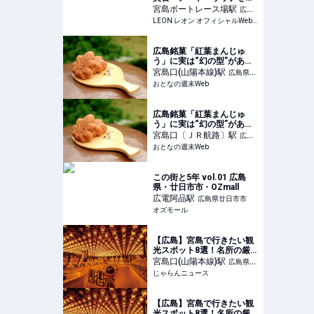
能できるカルチャー・リト
宮島ボートレース場
駅
広島
リート「HOTEL
LEON レオン オフィシャルWebサイト
県廿日市市
FORK&KNIFE」が誕生！ |
旅行 | LEON レオン オフィ
シャルWebサイト
広島銘菓「紅葉まんじゅ
う」に実は“幻の型”があっ
た 宮島の老舗旅館が発
宮島口(山陽本線)
駅
広島県廿
祥、今や誰もが知る人気和
おとなの週末Web
日市市
菓子になった背景に迫る -
おとなの週末Web
広島銘菓「紅葉まんじゅ
う」に実は“幻の型”があっ
た 宮島の老舗旅館が発
宮島口〔ＪＲ航路〕
駅
広島
祥、今や誰もが知る人気和
おとなの週末Web
県廿日市市
菓子になった背景に迫る -
おとなの週末Web
この街と5年 vol.01 広島
県・廿日市市 - OZmall
広電阿品
駅
広島県廿日市市
オズモール
【広島】宮島で行きたい観
光スポット8選！名所の厳
島神社やおすすめグルメも
宮島口(山陽本線)
駅
広島県廿
＜2024＞ ｜じゃらんニュ
じゃらんニュース
日市市
ース
【広島】宮島で行きたい観
光スポット8選！名所の厳