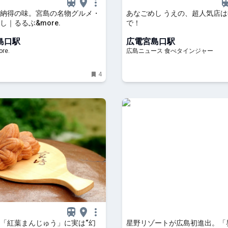
納得の味。宮島の名物グルメ・
あなごめし うえの、超人気店
し｜るるぶ&more.
で！
島口駅
広電宮島口駅
re.
広島ニュース 食べタインジャー
4
「紅葉まんじゅう」に実は“幻
星野リゾートが広島初進出。「