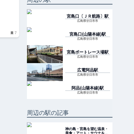
宮島口〔ＪＲ航路〕
駅
広島県廿日市市
7
宮島口(山陽本線)
駅
広島県廿日市市
宮島ボートレース場
駅
広島県廿日市市
広電阿品
駅
広島県廿日市市
阿品(山陽本線)
駅
広島県廿日市市
周辺の駅の記事
神の島・宮島を望む温泉・
美食・アート・サウナを堪