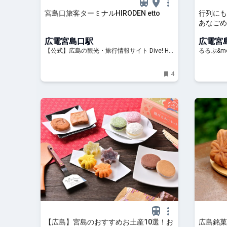
宮島口旅客ターミナルHIRODEN etto
行列にも
あなごめ
広電宮島口駅
広電宮
【公式】広島の観光・旅行情報サイト Dive! Hir
るるぶ&mo
oshima
4
【広島】宮島のおすすめお土産10選！お
広島銘菓