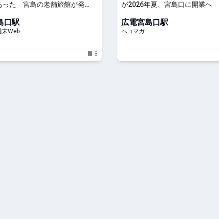
あった 宮島の老舗旅館が発
が2026年夏、宮島口に開業へ
誰もが知る人気和菓子になった
島口駅
広電宮島口駅
る - おとなの週末Web
末Web
ペコマガ
8