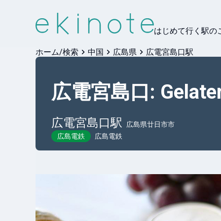
はじめて行く駅の
ホーム/検索
中国
広島県
広電宮島口駅
広電宮島口: Gelateria
広電宮島口
駅
広島県廿日市市
広島電鉄
広島電鉄