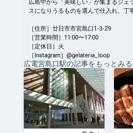
広島中から「美味しい」が集まるジェ
スになりうるものを選んで仕入れ、丁寧
［住所］廿日市市宮島口1-3-29

［営業時間］11:00〜17:00

［定休日］火

［Instagram］@gelateria_loop
広電宮島口
駅の記事をもっとみる