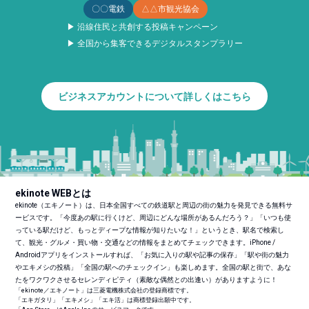
〇〇電鉄
△△市観光協会
▶ 沿線住民と共創する投稿キャンペーン
▶ 全国から集客できるデジタルスタンプラリー
ビジネスアカウントについて詳しくはこちら
ekinote WEBとは
ekinote（エキノート）は、日本全国すべての鉄道駅と周辺の街の魅力を発見できる無料サ
ービスです。「今度あの駅に行くけど、周辺にどんな場所があるんだろう？」「いつも使
っている駅だけど、もっとディープな情報が知りたいな！」というとき、駅名で検索し
て、観光・グルメ・買い物・交通などの情報をまとめてチェックできます。iPhone /
Androidアプリをインストールすれば、「お気に入りの駅や記事の保存」「駅や街の魅力
やエキメシの投稿」「全国の駅へのチェックイン」も楽しめます。全国の駅と街で、あな
たをワクワクさせるセレンディピティ（素敵な偶然との出逢い）がありますように！
「ekinote／エキノート」は三菱電機株式会社の登録商標です。
「エキガタリ」「エキメシ」「エキ活」は商標登録出願中です。