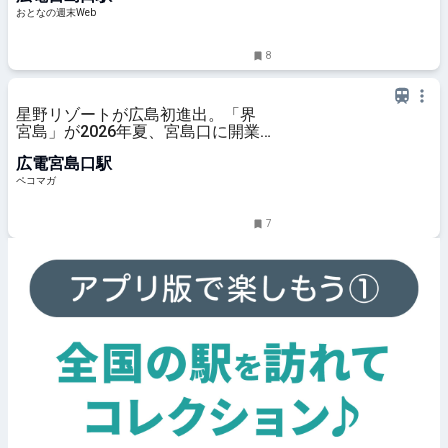
末Web
おとなの週末Web
8
星野リゾートが広島初進出。「界
宮島」が2026年夏、宮島口に開業
へ
広電宮島口駅
ペコマガ
7