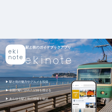
駅と街のガイドブックアプリ
▶ 駅と街の魅力やグルメを投稿
▶ 全国の駅に訪れた記録を残せる
▶ あらゆる駅と街の情報を確認