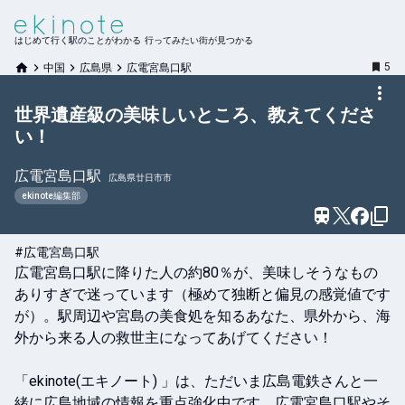
はじめて行く駅のことがわかる 行ってみたい街が見つかる
5
中国
広島県
広電宮島口駅
世界遺産級の美味しいところ、教えてくださ
い！
広電宮島口
駅
広島県廿日市市
ekinote編集部
#広電宮島口駅
広電宮島口駅に降りた人の約80％が、美味しそうなもの
ありすぎで迷っています（極めて独断と偏見の感覚値です
が）。駅周辺や宮島の美食処を知るあなた、県外から、海
外から来る人の救世主になってあげてください！

「ekinote(エキノート) 」は、ただいま広島電鉄さんと一
緒に広島地域の情報を重点強化中です。広電宮島口駅やそ