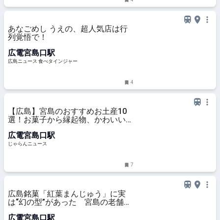
あなごめし うえの、超人気店は行
列覚悟で！
広電宮島口駅
広島ニュース 食べタインジャー
4
【広島】宮島のおすすめお土産10
選！お菓子から縁起物、かわいい雑
貨まで集めました ｜じゃらんニュ
広電宮島口駅
ース
じゃらんニュース
7
広島銘菓「紅葉まんじゅう」に実
は“幻の型”があった 宮島の老舗旅
館が発祥、今や誰もが知る人気和菓
広電宮島口駅
子になった背景に迫る - おとなの週