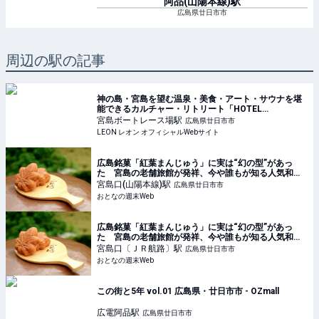
阿品(山陽本線)
駅
広島県廿日市市
周辺の駅の記事
神の島・宮島を望む温泉・美食・アート・サウナを堪
能できるカルチャー・リトリート「HOTEL
FORK&KNIFE」が誕生！ | 旅行 | LEON レオン オフィ
宮島ボートレース場
駅
広島県廿日市市
シャルWebサイト
LEON レオン オフィシャルWebサイト
広島銘菓「紅葉まんじゅう」に実は“幻の型”があっ
た 宮島の老舗旅館が発祥、今や誰もが知る人気和菓
子になった背景に迫る - おとなの週末Web
宮島口(山陽本線)
駅
広島県廿日市市
おとなの週末Web
広島銘菓「紅葉まんじゅう」に実は“幻の型”があっ
た 宮島の老舗旅館が発祥、今や誰もが知る人気和菓
子になった背景に迫る - おとなの週末Web
宮島口〔ＪＲ航路〕
駅
広島県廿日市市
おとなの週末Web
この街と5年 vol.01 広島県・廿日市市 - OZmall
広電阿品
駅
広島県廿日市市