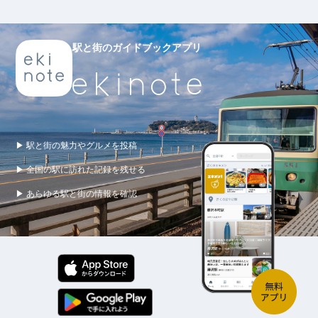
駅と街のガイドブックアプリ
▶ 駅と街の魅力やグルメを投稿
▶ 全国の駅に訪れた記録を残せる
▶ あらゆる駅と街の情報を確認