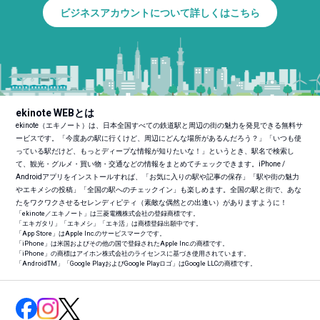
ビジネスアカウントについて詳しくはこちら
ekinote WEBとは
ekinote（エキノート）は、日本全国すべての鉄道駅と周辺の街の魅力を発見できる無料サ
ービスです。「今度あの駅に行くけど、周辺にどんな場所があるんだろう？」「いつも使
っている駅だけど、もっとディープな情報が知りたいな！」というとき、駅名で検索し
て、観光・グルメ・買い物・交通などの情報をまとめてチェックできます。iPhone /
Androidアプリをインストールすれば、「お気に入りの駅や記事の保存」「駅や街の魅力
やエキメシの投稿」「全国の駅へのチェックイン」も楽しめます。全国の駅と街で、あな
たをワクワクさせるセレンディピティ（素敵な偶然との出逢い）がありますように！
「ekinote／エキノート」は三菱電機株式会社の登録商標です。
「エキガタリ」「エキメシ」「エキ活」は商標登録出願中です。
「App Store」はApple Inc.のサービスマークです。
「iPhone」は米国およびその他の国で登録されたApple Inc.の商標です。
「iPhone」の商標はアイホン株式会社のライセンスに基づき使用されています。
「Android
TM
」「Google PlayおよびGoogle Playロゴ」はGoogle LLCの商標です。