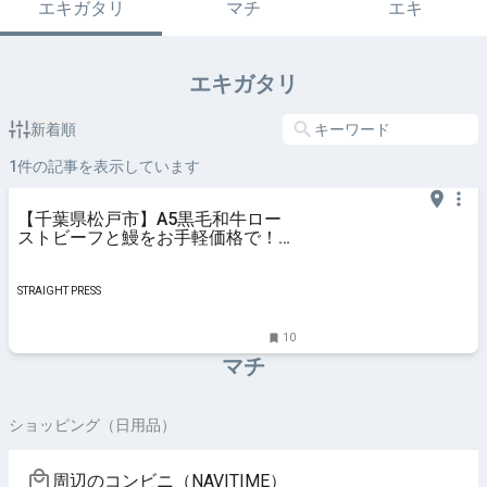
エキガタリ
マチ
エキ
エキガタリ
新着順
1
件の記事を表示しています
【千葉県松戸市】A5黒毛和牛ロー
ストビーフと鰻をお手軽価格で！
「うなぎ亭 粋心」が新メニューを
発売
STRAIGHT PRESS
10
マチ
ショッピング（日用品）
周辺のコンビニ（NAVITIME）