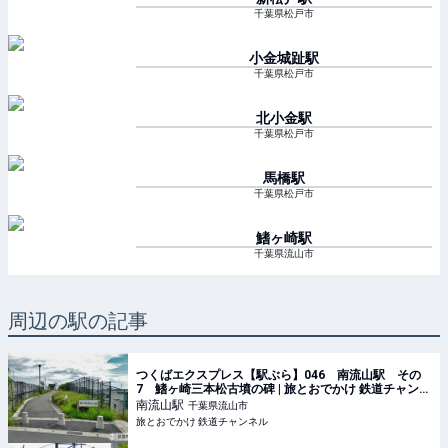
千葉県松戸市
小金城趾
駅
千葉県松戸市
北小金
駅
千葉県松戸市
馬橋
駅
千葉県松戸市
鰭ヶ崎
駅
千葉県流山市
周辺の駅の記事
つくばエクスプレス【駅ぶら】046 南流山駅 その
7 鰭ヶ崎三本松古墳の碑 | 旅とおでかけ 鉄道チャンネ
ル
南流山
駅
千葉県流山市
旅とおでかけ 鉄道チャンネル