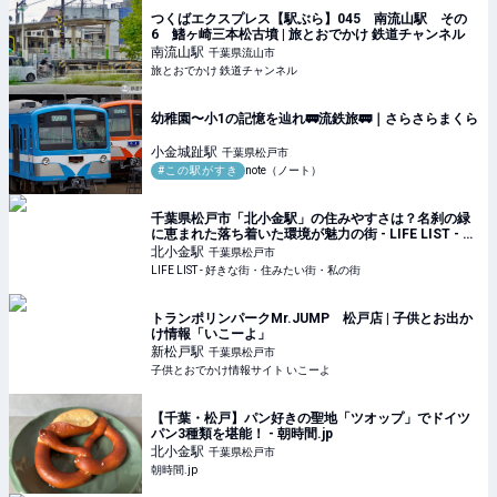
つくばエクスプレス【駅ぶら】045 南流山駅 その
6 鰭ヶ崎三本松古墳 | 旅とおでかけ 鉄道チャンネル
南流山
駅
千葉県流山市
旅とおでかけ 鉄道チャンネル
幼稚園〜小1の記憶を辿れ🚃流鉄旅🚃｜さらさらまくら
小金城趾
駅
千葉県松戸市
#この駅がすき
note（ノート）
千葉県松戸市「北小金駅」の住みやすさは？名刹の緑
に恵まれた落ち着いた環境が魅力の街 - LIFE LIST - 好
きな街・住みたい街・私の街
北小金
駅
千葉県松戸市
LIFE LIST - 好きな街・住みたい街・私の街
トランポリンパークMr.JUMP 松戸店 | 子供とお出か
け情報「いこーよ」
新松戸
駅
千葉県松戸市
子供とおでかけ情報サイト いこーよ
【千葉・松戸】パン好きの聖地「ツオップ」でドイツ
パン3種類を堪能！ - 朝時間.jp
北小金
駅
千葉県松戸市
朝時間.jp