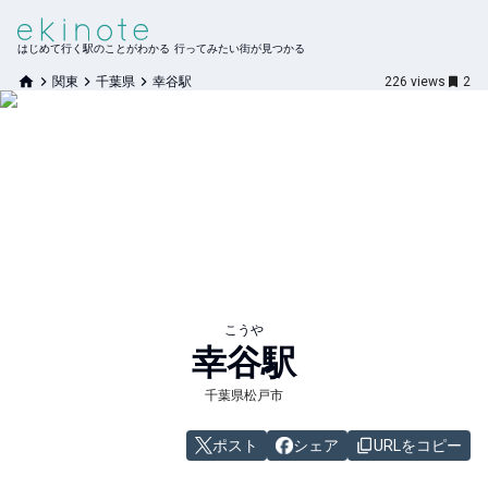
はじめて行く駅のことがわかる 行ってみたい街が見つかる
関東
千葉県
幸谷駅
226
views
2
こうや
幸谷
駅
千葉県松戸市
ポスト
シェア
URLをコピー