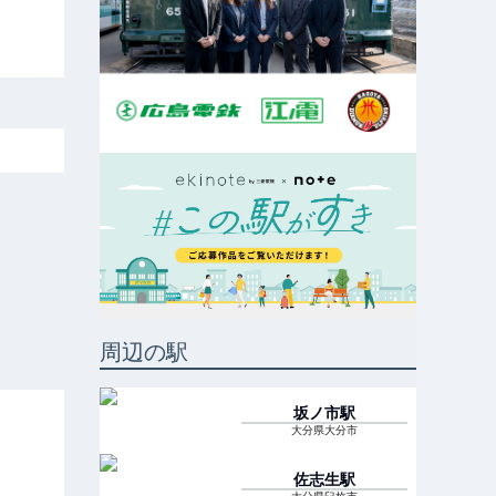
周辺の駅
坂ノ市
駅
大分県大分市
佐志生
駅