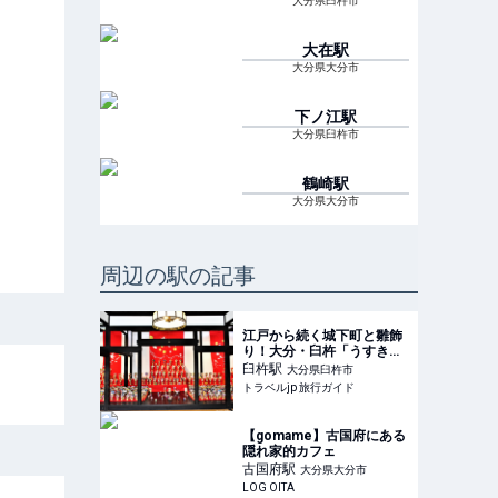
大分県臼杵市
大在
駅
大分県大分市
下ノ江
駅
大分県臼杵市
鶴崎
駅
大分県大分市
周辺の駅の記事
江戸から続く城下町と雛飾
り！大分・臼杵「うすき雛
めぐり」 | 大分県 | トラベル
臼杵
駅
大分県臼杵市
jp 旅行ガイド
トラベルjp 旅行ガイド
【gomame】古国府にある
隠れ家的カフェ
古国府
駅
大分県大分市
LOG OITA