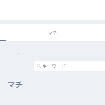
マチ
エキガタリ
する記事がありません
マチ