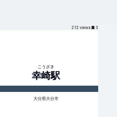
212
views
3
こうざき
幸崎
駅
大分県大分市