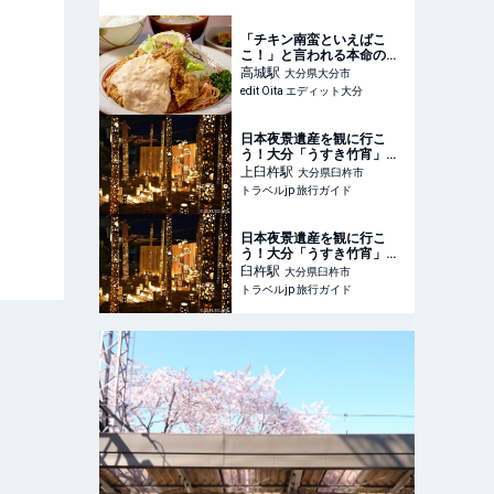
らした私が紹介 - LIFE LIST
- 好きな街・住みたい街・
私の街
「チキン南蛮といえばこ
こ！」と言われる本命の一
軒。洋食好きなら一度味わ
高城
駅
大分県大分市
っておきたい創業55年の老
edit Oita エディット大分
舗〈金なべ亭〉
日本夜景遺産を観に行こ
う！大分「うすき竹宵」で
秋夜の贅沢散歩 | 大分県 | ト
上臼杵
駅
大分県臼杵市
ラベルjp 旅行ガイド
トラベルjp 旅行ガイド
日本夜景遺産を観に行こ
う！大分「うすき竹宵」で
秋夜の贅沢散歩 | 大分県 | ト
臼杵
駅
大分県臼杵市
ラベルjp 旅行ガイド
トラベルjp 旅行ガイド