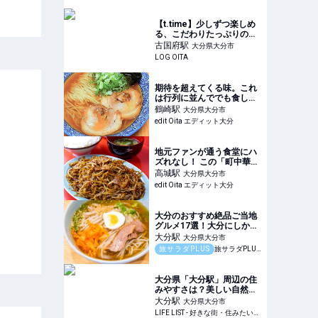
【t.time】少しずつ楽しめ
る、こだわりたっぷりの幸
せワンプレートランチ
古国府
駅
大分県大分市
LOG OITA
期待を超えてくる味。これ
は行列に並んででも食して
おきたい！ 大分で味わえる
鶴崎
駅
大分県大分市
「東北流」中華そば
edit Oita エディット大分
地元ファンが通う食堂にハ
ズれなし！ この「町中華の
焼きそば定食」がウマいん
高城
駅
大分県大分市
です【大分ジモトグルメ】
edit Oita エディット大分
大分のおすすめ絶品ご当地
グルメ17選！大分にしかな
い名物から人気の名店16選
大分
駅
大分県大分市
も紹介
旅サラダPLUS
旅サラダPLUS｜朝日放送
大分県「大分駅」周辺の住
みやすさは？美しい自然と
多様な都市機能が共存する
大分
駅
大分県大分市
街の住みやすさを2年半暮
LIFE LIST - 好きな街・住みたい街・私の街