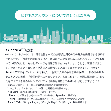
ビジネスアカウントについて詳しくはこちら
ekinote WEBとは
ekinote（エキノート）は、日本全国すべての鉄道駅と周辺の街の魅力を発見できる無料サ
ービスです。「今度あの駅に行くけど、周辺にどんな場所があるんだろう？」「いつも使
っている駅だけど、もっとディープな情報が知りたいな！」というとき、駅名で検索し
て、観光・グルメ・買い物・交通などの情報をまとめてチェックできます。iPhone /
Androidアプリをインストールすれば、「お気に入りの駅や記事の保存」「駅や街の魅力
やエキメシの投稿」「全国の駅へのチェックイン」も楽しめます。全国の駅と街で、あな
たをワクワクさせるセレンディピティ（素敵な偶然との出逢い）がありますように！
「ekinote／エキノート」は三菱電機株式会社の登録商標です。
「エキガタリ」「エキメシ」「エキ活」は商標登録出願中です。
「App Store」はApple Inc.のサービスマークです。
「iPhone」は米国およびその他の国で登録されたApple Inc.の商標です。
「iPhone」の商標はアイホン株式会社のライセンスに基づき使用されています。
「Android
TM
」「Google PlayおよびGoogle Playロゴ」はGoogle LLCの商標です。