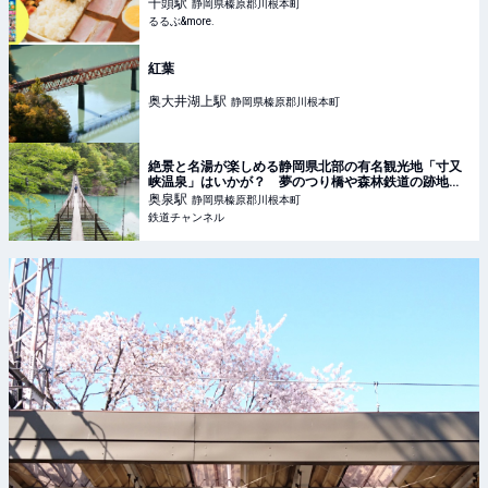
カレーも！｜るるぶ&more.
千頭
駅
静岡県榛原郡川根本町
るるぶ&more.
紅葉
奥大井湖上
駅
静岡県榛原郡川根本町
絶景と名湯が楽しめる静岡県北部の有名観光地「寸又
峡温泉」はいかが？ 夢のつり橋や森林鉄道の跡地を
巡る旅 | コラム | 鉄道チャンネル
奥泉
駅
静岡県榛原郡川根本町
鉄道チャンネル