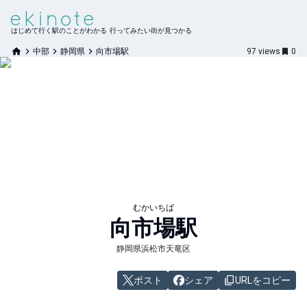
はじめて行く駅のことがわかる 行ってみたい街が見つかる
中部
静岡県
向市場駅
97
views
0
むかいちば
向市場
駅
静岡県浜松市天竜区
ポスト
シェア
URLをコピー