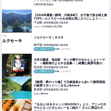
アプトいちしろ
駅
静岡県榛原郡川根本町
川根本町観光協会
【2026年最新 / 静岡・川根本町】 女子旅で巡る映え旅
TOP5～カメラロールを全部お気に入りにしよう～ | 海
外旅行、日本国内旅行のおすすめ情報 | ベルトラ
千頭
駅
静岡県榛原郡川根本町
YOKKA | VELTRA
ベルトラYOKKA | VELTRA
ミルクセーキ｜タカネ
崎平
駅
静岡県榛原郡川根本町
#この駅がすき
note（ノート）
大井川鐡道 地名駅 サンタ帽子のきかんしゃトーマ
ス ～撮影旅行よもやま話集～｜綺麗な風景写真が撮
りたい
地名
駅
静岡県榛原郡川根本町
#この駅がすき
note（ノート）
【静岡・夢のつり橋】寸又峡温泉から歩いて静岡屈指
の絶景スポットへ｜るるぶ&more.
奥泉
駅
静岡県榛原郡川根本町
るるぶ&more.
『るるぶ ゆるキャン△SEASON３』より、アニメのモ
デルとなったダムカレーをご紹介！ さらに周辺のダム