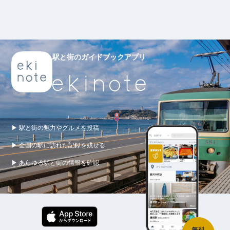
駅と街のガイドブックアプリ
▶ 駅と街の魅力やグルメを投稿
▶ 全国の駅に訪れた記録を残せる
▶ あらゆる駅と街の情報を確認