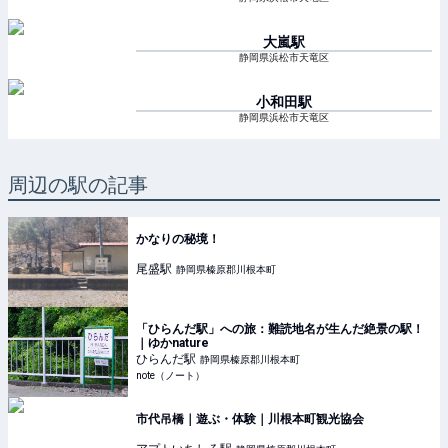
大嵐
駅
静岡県浜松市天竜区
小和田
駅
静岡県浜松市天竜区
周辺の駅の記事
かなりの秘境！
尾盛
駅
静岡県榛原郡川根本町
「ひらんだ駅」への旅：難読地名が生んだ絶景の駅！
｜ゆかnature
ひらんだ
駅
静岡県榛原郡川根本町
note（ノート）
市代吊橋｜遊ぶ・体験｜川根本町観光協会