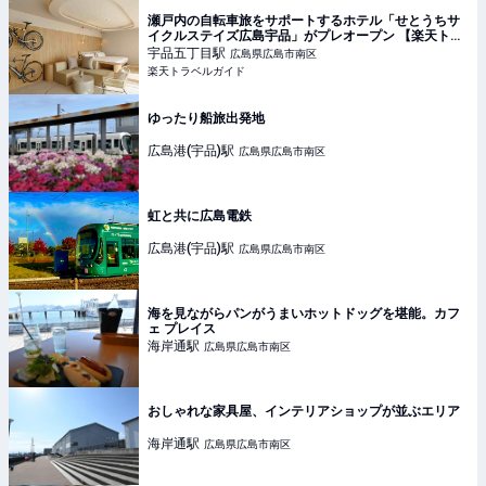
瀬戸内の自転車旅をサポートするホテル「せとうちサ
イクルステイズ広島宇品」がプレオープン 【楽天トラ
ベル】
宇品五丁目
駅
広島県広島市南区
楽天トラベルガイド
ゆったり船旅出発地
広島港(宇品)
駅
広島県広島市南区
虹と共に広島電鉄
広島港(宇品)
駅
広島県広島市南区
海を見ながらパンがうまいホットドッグを堪能。カフ
ェ プレイス
海岸通
駅
広島県広島市南区
おしゃれな家具屋、インテリアショップが並ぶエリア
海岸通
駅
広島県広島市南区