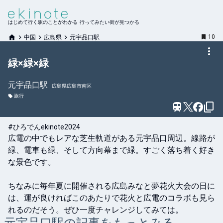
はじめて行く駅のことがわかる 行ってみたい街が見つかる
10
中国
広島県
元宇品口駅
緑×緑×緑
元宇品口
駅
広島県広島市南区
旅行
#ひろでんekinote2024
広電の中でもレアな芝生軌道がある元宇品口周辺。線路が
緑、電車も緑、そして方向幕まで緑。すごく落ち着く好き
な景色です。

ちなみに毎年夏に開催される広島みなと夢花火大会の日に
は、運が良ければこのあたりで花火と広電のコラボも見ら
れるのだそう。ぜひ一度チャレンジしてみては。