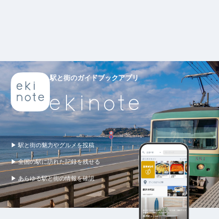
駅と街のガイドブックアプリ
▶ 駅と街の魅力やグルメを投稿
▶ 全国の駅に訪れた記録を残せる
▶ あらゆる駅と街の情報を確認