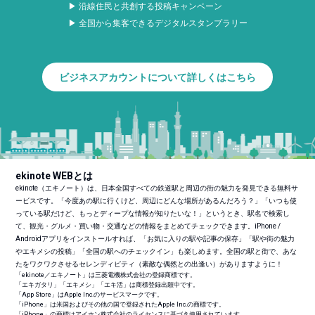
▶ 沿線住民と共創する投稿キャンペーン
▶ 全国から集客できるデジタルスタンプラリー
ビジネスアカウントについて詳しくはこちら
ekinote WEBとは
ekinote（エキノート）は、日本全国すべての鉄道駅と周辺の街の魅力を発見できる無料サ
ービスです。「今度あの駅に行くけど、周辺にどんな場所があるんだろう？」「いつも使
っている駅だけど、もっとディープな情報が知りたいな！」というとき、駅名で検索し
て、観光・グルメ・買い物・交通などの情報をまとめてチェックできます。iPhone /
Androidアプリをインストールすれば、「お気に入りの駅や記事の保存」「駅や街の魅力
やエキメシの投稿」「全国の駅へのチェックイン」も楽しめます。全国の駅と街で、あな
たをワクワクさせるセレンディピティ（素敵な偶然との出逢い）がありますように！
「ekinote／エキノート」は三菱電機株式会社の登録商標です。
「エキガタリ」「エキメシ」「エキ活」は商標登録出願中です。
「App Store」はApple Inc.のサービスマークです。
「iPhone」は米国およびその他の国で登録されたApple Inc.の商標です。
「iPhone」の商標はアイホン株式会社のライセンスに基づき使用されています。