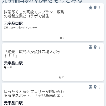
元宇品口
駅の記事をもっとみる
抹茶尽くしの高級モンブラン、広島
の老舗企業とコラボで誕生
元宇品口駅
広島ニュース 食べタインジャー
7
『絶景！広島の夕焼け穴場スポッ
ト！！』
元宇品口駅
一般
11
ゆったりと海とフェリーが眺められ
る海岸スポット、「宇品島南西エリ
ア」
元宇品口駅