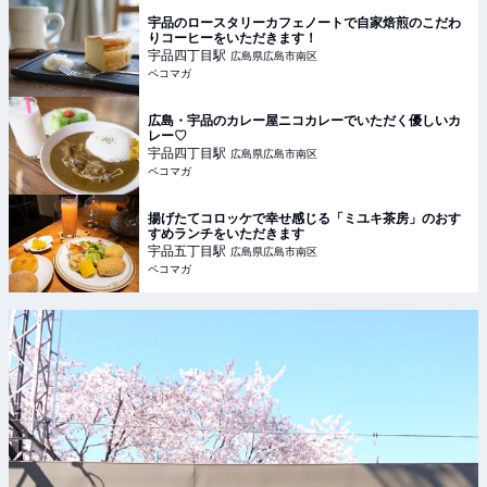
宇品のロースタリーカフェノートで自家焙煎のこだわ
りコーヒーをいただきます！
宇品四丁目
駅
広島県広島市南区
ペコマガ
広島・宇品のカレー屋ニコカレーでいただく優しいカ
レー♡
宇品四丁目
駅
広島県広島市南区
ペコマガ
揚げたてコロッケで幸せ感じる「ミユキ茶房」のおす
すめランチをいただきます
宇品五丁目
駅
広島県広島市南区
ペコマガ