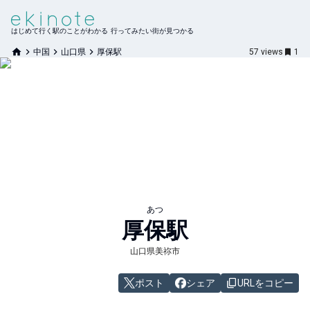
はじめて行く駅のことがわかる 行ってみたい街が見つかる
中国
山口県
厚保駅
57
views
1
あつ
厚保
駅
山口県美祢市
ポスト
シェア
URLをコピー