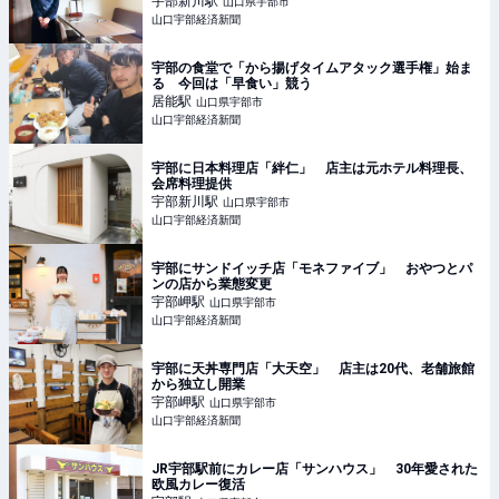
宇部新川
駅
山口県宇部市
山口宇部経済新聞
宇部の食堂で「から揚げタイムアタック選手権」始ま
る 今回は「早食い」競う
居能
駅
山口県宇部市
山口宇部経済新聞
宇部に日本料理店「絆仁」 店主は元ホテル料理長、
会席料理提供
宇部新川
駅
山口県宇部市
山口宇部経済新聞
宇部にサンドイッチ店「モネファイブ」 おやつとパ
ンの店から業態変更
宇部岬
駅
山口県宇部市
山口宇部経済新聞
宇部に天丼専門店「大天空」 店主は20代、老舗旅館
から独立し開業
宇部岬
駅
山口県宇部市
山口宇部経済新聞
JR宇部駅前にカレー店「サンハウス」 30年愛された
欧風カレー復活