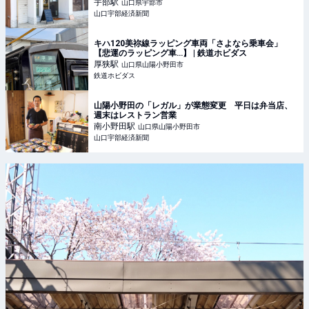
宇部
駅
山口県宇部市
山口宇部経済新聞
キハ120美祢線ラッピング車両「さよなら乗車会」
【悲運のラッピング車…】 | 鉄道ホビダス
厚狭
駅
山口県山陽小野田市
鉄道ホビダス
山陽小野田の「レガル」が業態変更 平日は弁当店、
週末はレストラン営業
南小野田
駅
山口県山陽小野田市
山口宇部経済新聞