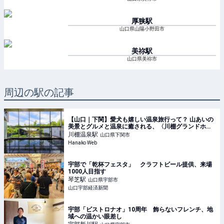
厚狭
駅
山口県山陽小野田市
美祢
駅
山口県美祢市
周辺の駅の記事
【山口｜下関】愛犬も嬉しい温泉旅行って？ 山あいの
美景とグルメと温泉に癒される、〈川棚グランドホテ
ルお多福〉の休日。
川棚温泉
駅
山口県下関市
Hanako Web
宇部で「乾杯フェスタ」 クラフトビール提供、来場
1000人目指す
琴芝
駅
山口県宇部市
山口宇部経済新聞
宇部「ビストロナオ」10周年 飾らないフレンチ、地
域への温かい眼差し