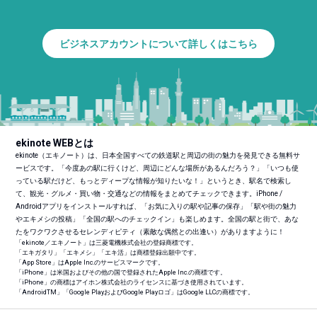
ビジネスアカウントについて詳しくはこちら
ekinote WEBとは
ekinote（エキノート）は、日本全国すべての鉄道駅と周辺の街の魅力を発見できる無料サ
ービスです。「今度あの駅に行くけど、周辺にどんな場所があるんだろう？」「いつも使
っている駅だけど、もっとディープな情報が知りたいな！」というとき、駅名で検索し
て、観光・グルメ・買い物・交通などの情報をまとめてチェックできます。iPhone /
Androidアプリをインストールすれば、「お気に入りの駅や記事の保存」「駅や街の魅力
やエキメシの投稿」「全国の駅へのチェックイン」も楽しめます。全国の駅と街で、あな
たをワクワクさせるセレンディピティ（素敵な偶然との出逢い）がありますように！
「ekinote／エキノート」は三菱電機株式会社の登録商標です。
「エキガタリ」「エキメシ」「エキ活」は商標登録出願中です。
「App Store」はApple Inc.のサービスマークです。
「iPhone」は米国およびその他の国で登録されたApple Inc.の商標です。
「iPhone」の商標はアイホン株式会社のライセンスに基づき使用されています。
「Android
TM
」「Google PlayおよびGoogle Playロゴ」はGoogle LLCの商標です。