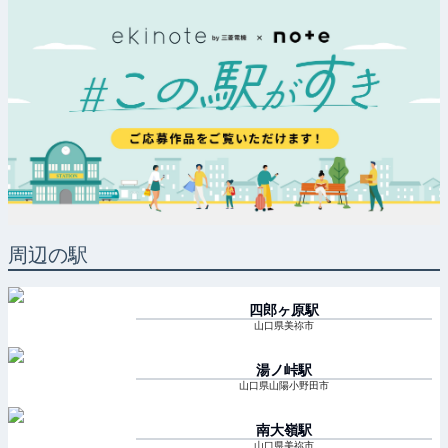
周辺の駅
四郎ヶ原
駅
山口県美祢市
湯ノ峠
駅
山口県山陽小野田市
南大嶺
駅
山口県美祢市