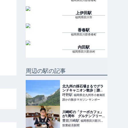
福岡県田川郡香春町
上伊田
駅
福岡県田川市
香春
駅
福岡県田川郡香春町
内田
駅
福岡県田川郡赤村
周辺の駅の記事
北九州の採石場まるでグラ
ンドキャニオン散歩｜誰か
の散歩マガジン サンポー
呼野
駅
福岡県北九州市小倉南区
誰かの散歩マガジン サンポー
川崎町の「クーボカフェ」
が1周年 グルテンフリー
の手作りケーキも
豊前川崎
駅
福岡県田川郡川崎
筑豊経済新聞
町