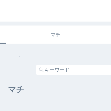
マチ
エキガタリ
する記事がありません
マチ