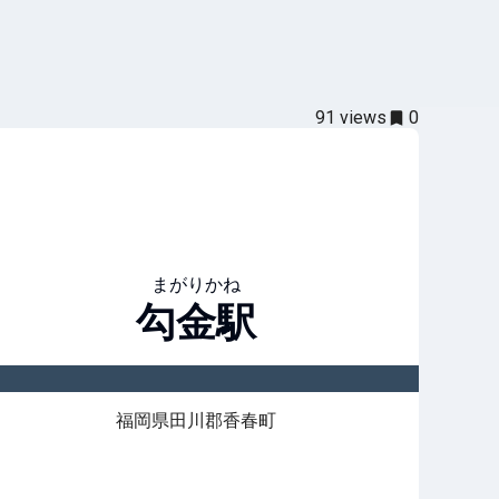
91
views
0
まがりかね
勾金
駅
福岡県田川郡香春町