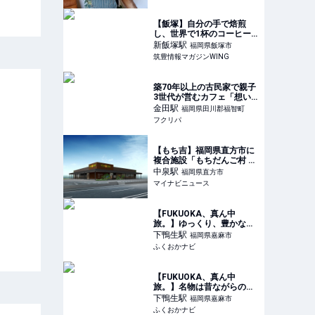
【飯塚】自分の手で焙煎
し、世界で1杯のコーヒー
を！つむぎ珈琲の焙煎体験
新飯塚
駅
福岡県飯塚市
- 筑豊情報マガジンWING
筑豊情報マガジンWING
築70年以上の古民家で親子
3世代が営むカフェ「想い
堂」【福岡県福智町】
金田
駅
福岡県田川郡福智町
フクリパ
【もち吉】福岡県直方市に
複合施設「もちだんご村 も
ち吉工場直売所」3月オー
中泉
駅
福岡県直方市
プンへ - できたての米菓や
マイナビニュース
お餅、うどんを提供
【FUKUOKA、真ん中
旅。】ゆっくり、豊かな時
間が過ごせるクラシックな
下鴨生
駅
福岡県嘉麻市
喫茶店 「おだ珈琲」 | ふく
ふくおかナビ
おかナビ
【FUKUOKA、真ん中
旅。】名物は昔ながらのち
ゃんぽん。やさしい味わい
下鴨生
駅
福岡県嘉麻市
にお腹も心も大満足！「お
ふくおかナビ