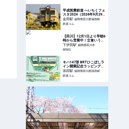
食事処 味よし」 | ふくおか
ナビ
平成筑豊鉄道 へいちくフェ
スタ2024（2024年9月29
日） - 鉄道コム
金田
駅
福岡県田川郡福智町
鉄道コム
【田川】12月1日より早朝6
時から営業中！立食いうど
ん屋さんとして生まれ変わ
下伊田
駅
福岡県田川市
った「金賞からあげうど
WING
ん」田川店 – WING
キハ147形 BRTひこぼしラ
イン開業記念ラッピングト
レイン特別ツアー（2024年
添田
駅
福岡県田川郡添田町
1月27日） - 鉄道コム
鉄道コム