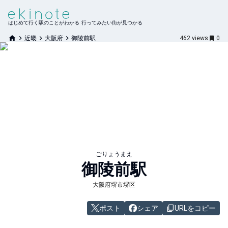
はじめて行く駅のことがわかる 行ってみたい街が見つかる
近畿
大阪府
御陵前駅
462
views
0
ごりょうまえ
御陵前
駅
大阪府堺市堺区
ポスト
シェア
URLをコピー