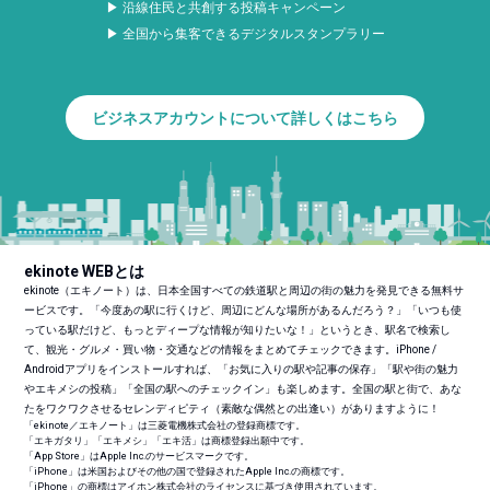
▶ 沿線住民と共創する投稿キャンペーン
▶ 全国から集客できるデジタルスタンプラリー
ビジネスアカウントについて詳しくはこちら
ekinote WEBとは
ekinote（エキノート）は、日本全国すべての鉄道駅と周辺の街の魅力を発見できる無料サ
ービスです。「今度あの駅に行くけど、周辺にどんな場所があるんだろう？」「いつも使
っている駅だけど、もっとディープな情報が知りたいな！」というとき、駅名で検索し
て、観光・グルメ・買い物・交通などの情報をまとめてチェックできます。iPhone /
Androidアプリをインストールすれば、「お気に入りの駅や記事の保存」「駅や街の魅力
やエキメシの投稿」「全国の駅へのチェックイン」も楽しめます。全国の駅と街で、あな
たをワクワクさせるセレンディピティ（素敵な偶然との出逢い）がありますように！
「ekinote／エキノート」は三菱電機株式会社の登録商標です。
「エキガタリ」「エキメシ」「エキ活」は商標登録出願中です。
「App Store」はApple Inc.のサービスマークです。
「iPhone」は米国およびその他の国で登録されたApple Inc.の商標です。
「iPhone」の商標はアイホン株式会社のライセンスに基づき使用されています。