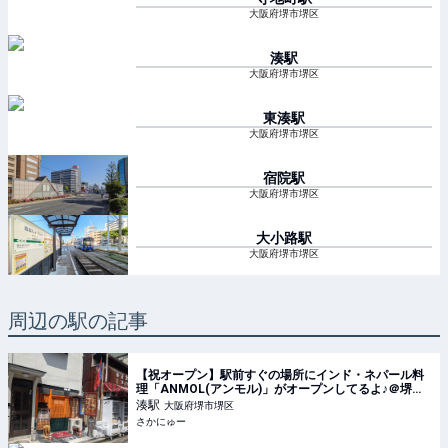
大阪府堺市堺区
湊
駅
大阪府堺市堺区
東湊
駅
大阪府堺市堺区
宿院
駅
大阪府堺市堺区
大小路
駅
大阪府堺市堺区
周辺の駅の記事
【祝オープン】駅前すぐの場所にインド・ネパール料
理「ANMOL(アンモル)」がオープンしてるよ♪＠堺市
堺区出島
湊
駅
大阪府堺市堺区
さかにゅー