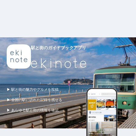
駅と街のガイドブックアプリ
▶ 駅と街の魅力やグルメを投稿
▶ 全国の駅に訪れた記録を残せる
▶ あらゆる駅と街の情報を確認