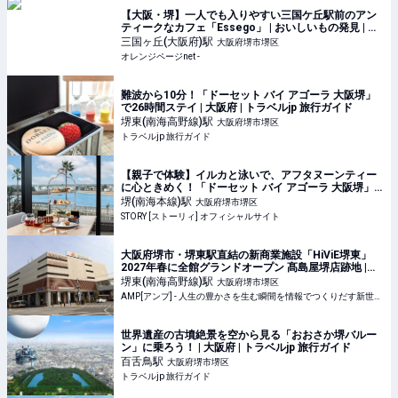
【大阪・堺】一人でも入りやすい三国ケ丘駅前のアン
ティークなカフェ「Essego」 | おいしいもの発見 | オ
レンジページnet
三国ヶ丘(大阪府)
駅
大阪府堺市堺区
オレンジページnet -
難波から10分！「ドーセット バイ アゴーラ 大阪堺」
で26時間ステイ | 大阪府 | トラベルjp 旅行ガイド
堺東(南海高野線)
駅
大阪府堺市堺区
トラベルjp 旅行ガイド
【親子で体験】イルカと泳いで、アフタヌーンティー
に心ときめく！「ドーセット バイ アゴーラ 大阪堺」
で過ごす欲張り家族旅
堺(南海本線)
駅
大阪府堺市堺区
STORY [ストーリィ] オフィシャルサイト
大阪府堺市・堺東駅直結の新商業施設「HiViE堺東」
2027年春に全館グランドオープン 髙島屋堺店跡地 |
AMP[アンプ] - 人生の豊かさを生む瞬間を情報でつく
堺東(南海高野線)
駅
大阪府堺市堺区
りだす新世代向けビジネスメディア
AMP[アンプ] - 人生の豊かさを生む瞬間を情報でつくりだす新世代向けビジネスメディア
世界遺産の古墳絶景を空から見る「おおさか堺バルー
ン」に乗ろう！ | 大阪府 | トラベルjp 旅行ガイド
百舌鳥
駅
大阪府堺市堺区
トラベルjp 旅行ガイド