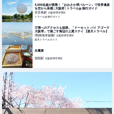
5,000名超が搭乗！「おおさか堺バルーン」で世界遺産
を空から体感 | 大阪府 | トラベルjp 旅行ガイド
百舌鳥
駅
大阪府堺市堺区
トラベルjp 旅行ガイド
万博へのアクセスも抜群。「ドーセット バイ アゴーラ
大阪堺」で過ごす海辺の上質ステイ 【楽天トラベル】
堺(南海本線)
駅
大阪府堺市堺区
楽天トラベルガイド
生蕎麦
宿院
駅
大阪府堺市堺区