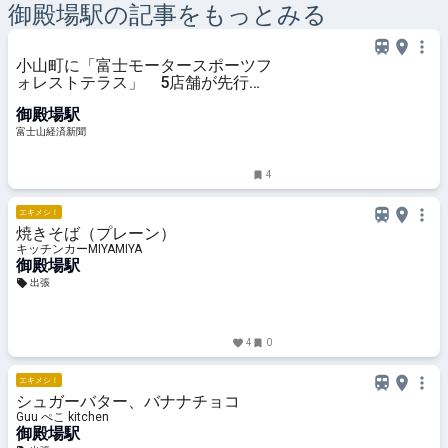
御殿場
駅の記事をもっとみる
小山町に「富士モータースポーツフ
ォレストテラス」 5店舗が先行開
業
御殿場駅
富士山経済新聞
4
エキメシ！
焼きそば（プレーン）
キッチンカーMIYAMIYA
御殿場駅
出張
4
0
エキメシ！
シュガーバター、バナナチョコ
Guu ぺこ kitchen
御殿場駅