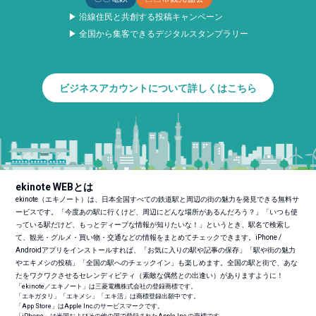
▶ 沿線住民と共創する投稿キャンペーン
▶ 全国から集客できるデジタルスタンプラリー
ビジネスアカウントについて詳しくはこちら
ekinote WEBとは
ekinote（エキノート）は、日本全国すべての鉄道駅と周辺の街の魅力を発見できる無料サ
ービスです。「今度あの駅に行くけど、周辺にどんな場所があるんだろう？」「いつも使
っている駅だけど、もっとディープな情報が知りたいな！」というとき、駅名で検索し
て、観光・グルメ・買い物・交通などの情報をまとめてチェックできます。iPhone /
Androidアプリをインストールすれば、「お気に入りの駅や記事の保存」「駅や街の魅力
やエキメシの投稿」「全国の駅へのチェックイン」も楽しめます。全国の駅と街で、あな
たをワクワクさせるセレンディピティ（素敵な偶然との出逢い）がありますように！
「ekinote／エキノート」は三菱電機株式会社の登録商標です。
「エキガタリ」「エキメシ」「エキ活」は商標登録出願中です。
「App Store」はApple Inc.のサービスマークです。