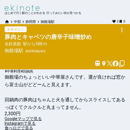
はじめて行く駅のことがわかる 行ってみたい街が見つかる
3
0
中部
静岡県
御殿場駅
エキメシ！
豚肉とキャベツの唐辛子味噌炒め
名鉄菜館
駅から
588 m
御殿場
駅
静岡県御殿場市
#中華料理
#回鍋肉
御殿場のちょっといい中華屋さんです。運が良ければ窓か
ら富士山がどどーんと見えます。

回鍋肉の豚肉はちゃんと火を通してからスライスしてある
っぼくてクルクルと丸まってません。
2,300円
Googleマップで見る
Instagramで見る
食べログで見る