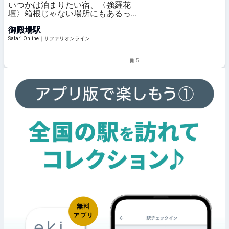
いつかは泊まりたい宿、〈強羅花
壇〉箱根じゃない場所にもあるって
知ってた？ | Stay&Travel | Safari
御殿場駅
Online
Safari Online｜サファリオンライン
5