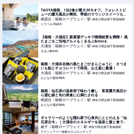
TAOYA箱根、1泊2食が最大30％オフ。フォレストビ
ューの露天風呂が爽快、季節のラウンジスイーツも食
べ放題
桃源台〔箱根ロープウェイ〕
駅
神奈川県足柄下郡箱根町
トラベル Watch
【箱根・大涌谷】新展望デッキで噴煙絶景を満喫！ 黒
たまご＆ご当地グルメも｜るるぶ&more.
大涌谷〔箱根ロープウェイ〕
駅
神奈川県足柄下郡箱根町
るるぶ&more.
箱根・大涌谷名物の黒たまごがまんじゅうに さつま
いも餡とチョコレートで再現、お土産に最適！
大涌谷〔箱根ロープウェイ〕
駅
神奈川県足柄下郡箱根町
おとなの週末Web
箱根・仙石原の温泉宿で味わう癒し 客室露天風呂か
ら望む緑と旬の美食に心満たされる
桃源台〔箱根ロープウェイ〕
駅
神奈川県足柄下郡箱根町
おとなの週末Web
ギャラリーのような隠れ家で心身共にととのえる「仙
石原古今」｜大涌谷のエネルギーを温泉と森と食で取
り込む
姥子〔箱根ロープウェイ〕
駅
神奈川県足柄下郡箱根町
ラグジュアリー体験の入り口メディア