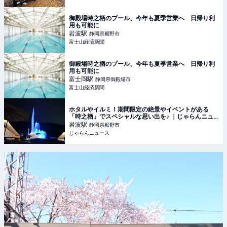
御殿場時之栖のプール、今年も夏季営業へ 日帰り利
用も可能に
岩波
駅
静岡県裾野市
富士山経済新聞
御殿場時之栖のプール、今年も夏季営業へ 日帰り利
用も可能に
富士岡
駅
静岡県御殿場市
富士山経済新聞
ホタルやイルミ！期間限定の絶景やイベントがある
「時之栖」でスペシャルな思い出を♪ ｜じゃらんニュ
ース
岩波
駅
静岡県裾野市
じゃらんニュース