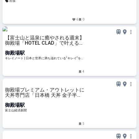
出張
6
0
【富士山と温泉に癒やされる週末】
御殿場「HOTEL CLAD」で叶える大
人のご褒美ステイ | キレイノート
御殿場駅
キレイノート | 日本と世界に満ち溢れている“キレイ“をさ
がして、旅をする人のノート
4
御殿場プレミアム・アウトレットに
天丼専門店「日本橋 天丼 金子半之
助」
御殿場駅
富士山経済新聞
5