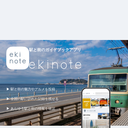
駅と街のガイドブックアプリ
▶ 駅と街の魅力やグルメを投稿
▶ 全国の駅に訪れた記録を残せる
▶ あらゆる駅と街の情報を確認