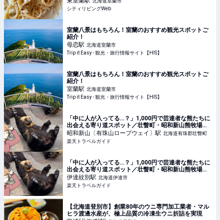
東室蘭
駅
北海道室蘭市
シティリビングWeb
室蘭八景はもちろん！室蘭のおすすめ観光スポットご
紹介！
母恋
駅
北海道室蘭市
Trip it Easy - 観光・旅行情報サイト【HIS】
室蘭八景はもちろん！室蘭のおすすめ観光スポットご
紹介！
室蘭
駅
北海道室蘭市
Trip it Easy - 観光・旅行情報サイト【HIS】
「中に人が入ってる…？」1,000円で芸達者な熊たちに
出会える寄り道スポット／壮瞥町・昭和新山熊牧場
【楽天トラベル】
昭和新山〔有珠山ロープウェイ〕
駅
北海道有珠郡壮瞥町
楽天トラベルガイド
「中に人が入ってる…？」1,000円で芸達者な熊たちに
出会える寄り道スポット／壮瞥町・昭和新山熊牧場
【楽天トラベル】
伊達紋別
駅
北海道伊達市
楽天トラベルガイド
【北海道登別市】創業80年のウニ専門加工業者・マル
ヒラ渡邊水産が、極上品質の冷凍生ウニ折詰を実現