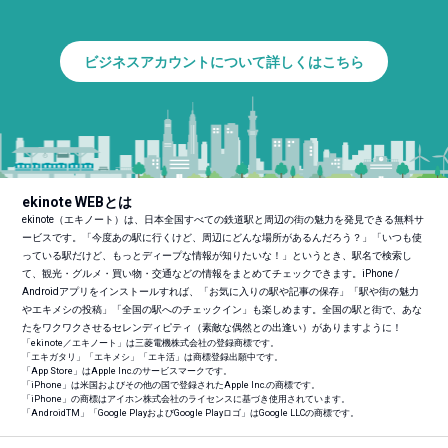
ビジネスアカウントについて詳しくはこちら
ekinote WEBとは
ekinote（エキノート）は、日本全国すべての鉄道駅と周辺の街の魅力を発見できる無料サ
ービスです。「今度あの駅に行くけど、周辺にどんな場所があるんだろう？」「いつも使
っている駅だけど、もっとディープな情報が知りたいな！」というとき、駅名で検索し
て、観光・グルメ・買い物・交通などの情報をまとめてチェックできます。iPhone /
Androidアプリをインストールすれば、「お気に入りの駅や記事の保存」「駅や街の魅力
やエキメシの投稿」「全国の駅へのチェックイン」も楽しめます。全国の駅と街で、あな
たをワクワクさせるセレンディピティ（素敵な偶然との出逢い）がありますように！
「ekinote／エキノート」は三菱電機株式会社の登録商標です。
「エキガタリ」「エキメシ」「エキ活」は商標登録出願中です。
「App Store」はApple Inc.のサービスマークです。
「iPhone」は米国およびその他の国で登録されたApple Inc.の商標です。
「iPhone」の商標はアイホン株式会社のライセンスに基づき使用されています。
「Android
TM
」「Google PlayおよびGoogle Playロゴ」はGoogle LLCの商標です。