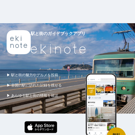
駅と街のガイドブックアプリ
▶ 駅と街の魅力やグルメを投稿
▶ 全国の駅に訪れた記録を残せる
▶ あらゆる駅と街の情報を確認