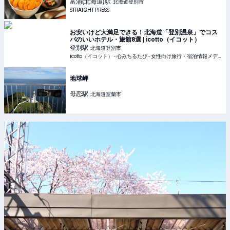
富浦(北海道)
駅
北海道登別市
STRAIGHT PRESS
お安いけど大満足できる！北海道「登別温泉」でコス
パのいいホテル・旅館8選 | icotto（イコット）
登別
駅
北海道登別市
icotto（イコット） - 心みちるたび - 女性向け旅行・宿泊情報メディア
地球岬
母恋
駅
北海道室蘭市