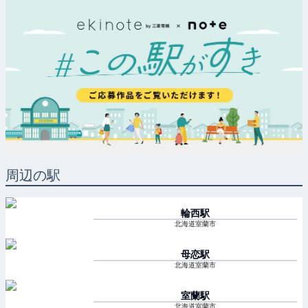
周辺の駅
輪西
駅
北海道室蘭市
母恋
駅
北海道室蘭市
室蘭
駅
北海道室蘭市