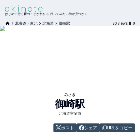
はじめて行く駅のことがわかる 行ってみたい街が見つかる
北海道・東北
北海道
御崎駅
80
views
0
みさき
御崎
駅
北海道室蘭市
ポスト
シェア
URLをコピー