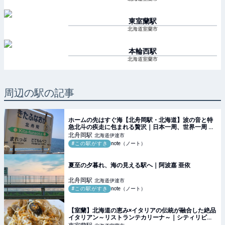
東室蘭
駅
北海道室蘭市
本輪西
駅
北海道室蘭市
周辺の駅の記事
ホームの先はすぐ海【北舟岡駅・北海道】波の音と特
急北斗の疾走に包まれる贅沢｜日本一周、世界一周 も
ふP
北舟岡
駅
北海道伊達市
#この駅がすき
note（ノート）
夏至の夕暮れ、海の見える駅へ｜阿波嘉 亜依
北舟岡
駅
北海道伊達市
#この駅がすき
note（ノート）
【室蘭】北海道の恵み×イタリアの伝統が融合した絶品
イタリアン～リストランテカリーナ～｜シティリビン
グWeb