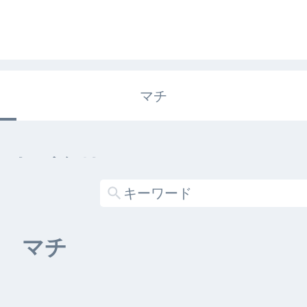
マチ
エキガタリ
する記事がありません
マチ