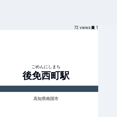
72
views
1
ごめんにしまち
後免西町
駅
高知県南国市