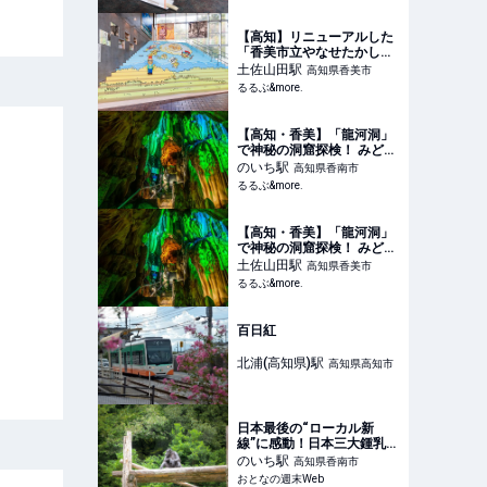
【高知県公式】高知県のあ
れこれ深掘りサイト「高知
家の◯◯」
【高知】リニューアルした
「香美市立やなせたかし記
念館 アンパンマンミュージ
土佐山田
駅
高知県香美市
アム」へ｜るるぶ&more.
るるぶ&more.
【高知・香美】「龍河洞」
で神秘の洞窟探検！ みどこ
ろ＆コースを徹底ガイド｜
のいち
駅
高知県香南市
るるぶ&more.
るるぶ&more.
【高知・香美】「龍河洞」
で神秘の洞窟探検！ みどこ
ろ＆コースを徹底ガイド｜
土佐山田
駅
高知県香美市
るるぶ&more.
るるぶ&more.
百日紅
北浦(高知県)
駅
高知県高知市
日本最後の“ローカル新
線”に感動！日本三大鍾乳洞
「龍河洞」に興奮！ドキド
のいち
駅
高知県香南市
キが止まらない【高知旅】
おとなの週末Web