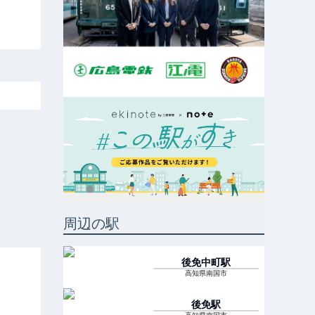
周辺の駅
後免中町
駅
高知県南国市
後免
駅