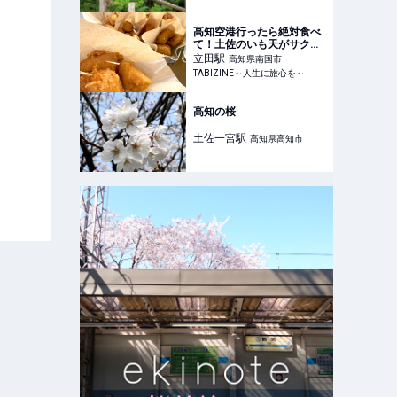
1日目 - おとなの週末Web
高知空港行ったら絶対食べ
て！土佐のいも天がサクジ
ュワッと罪深いおいしさ
立田
駅
高知県南国市
【編集部ブログ】 |
TABIZINE～人生に旅心を～
TABIZINE～人生に旅心を
～
高知の桜
土佐一宮
駅
高知県高知市