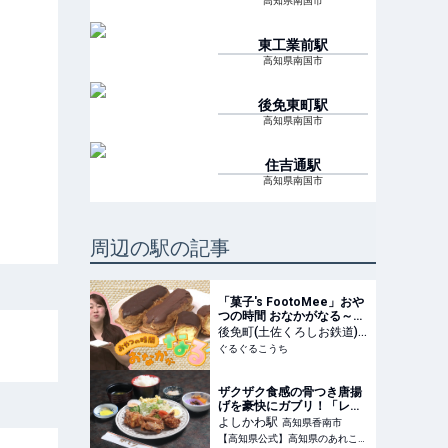
高知県南国市
東工業前
駅
高知県南国市
後免東町
駅
高知県南国市
住吉通
駅
高知県南国市
周辺の駅の記事
「菓子's FootoMee」おや
つの時間 おなかがなる～！
｜ぐるぐるこうち
後免町(土佐くろしお鉄道)
駅
ぐるぐるこうち
高知県南国市
ザクザク食感の骨つき唐揚
げを豪快にガブリ！「レス
トランかとり」ほっとこう
よしかわ
駅
高知県香南市
ちオススメ高知ランチ情報 |
【高知県公式】高知県のあれこれ深掘りサイト「高知家の◯◯」 | 【高知県公式】高知家の〇〇は、高知県のグルメ・観光・イベント・レジャー・移住等のあれこれ情報をお届けするまとめサイトです。