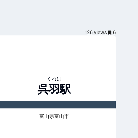
126
views
6
くれは
呉羽
駅
富山県富山市