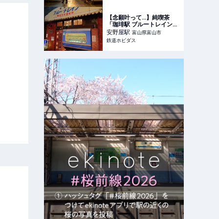
【念願叶って…】純喫茶
「珈琲駅 ブルートレイン」
を探訪 | 鉄道ホビダス
安野屋
駅
富山県富山市
鉄道ホビダス