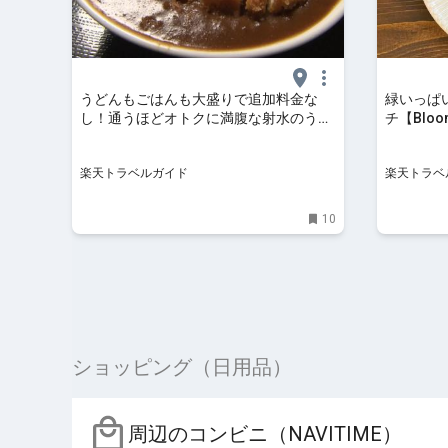
うどんもごはんも大盛りで追加料金な
緑いっぱ
し！通うほどオトクに満腹な射水のうど
チ【Blo
ん＆定食の店「うどん万福」 【楽天トラ
カフェ 
ベル】
楽天トラベルガイド
楽天トラベ
10
ショッピング（日用品）
周辺のコンビニ（NAVITIME）