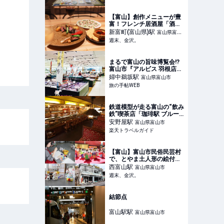
【富山】創作メニューが豊
富！フレンチ居酒屋「酒場
ルージュ」が富山駅から徒
新富町(富山県)
駅
富山県富山
歩5分の場所にオープン！
週末、金沢。
市
【NEW OPEN】 - 週末、金
沢。
まるで富山の旨味博覧会!?
富山市『アルビス 羽根店』
は北陸の味を追求するスー
婦中鵜坂
駅
富山県富山市
パー｜旅の手帖WEB
旅の手帖WEB
鉄道模型が走る富山の“飲み
鉄”喫茶店「珈琲駅 ブルー
トレイン」 【楽天トラベ
安野屋
駅
富山県富山市
ル】
楽天トラベルガイド
【富山】富山市民俗民芸村
で、とやま土人形の絵付け
体験してきました！家族や
西富山
駅
富山県富山市
友達、カップルで楽しもう♪
週末、金沢。
- 週末、金沢。
結節点
富山駅
駅
富山県富山市