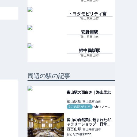
富山県富山市
トヨタモビリティ富山
Gスクエア五福前
駅
富山県富山市
安野屋
駅
富山県富山市
婦中鵜坂
駅
富山県富山市
周辺の駅の記事
富山駅の面白さ｜海山里志
富山駅
駅
富山県富山市
#この駅がすき
note（ノート）
富山の自然美に包まれたギ
ャラリーショップ 日常を
彩る、個性豊かな器たちに
西富山
駅
富山県富山市
ときめく
おとなの週末Web