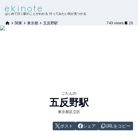
はじめて行く駅のことがわかる 行ってみたい街が見つかる
関東
東京都
五反野駅
743
views
20
ごたんの
五反野
駅
東京都足立区
ポスト
シェア
URLをコピー