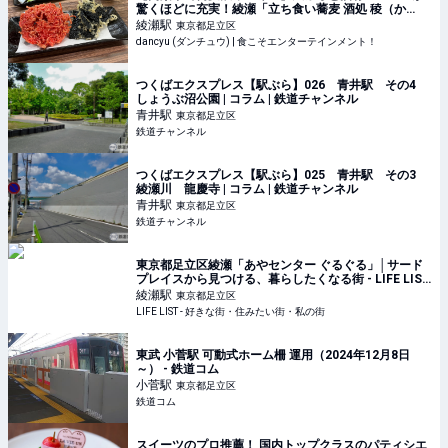
驚くほどに充実！綾瀬「立ち食い蕎麦 酒処 稜（か
ど）」 | dancyu (ダンチュウ) | 食こそエンターテイン
綾瀬
駅
東京都足立区
メント！
dancyu (ダンチュウ) | 食こそエンターテインメント！
つくばエクスプレス【駅ぶら】026 青井駅 その4
しょうぶ沼公園 | コラム | 鉄道チャンネル
青井
駅
東京都足立区
鉄道チャンネル
つくばエクスプレス【駅ぶら】025 青井駅 その3
綾瀬川 龍慶寺 | コラム | 鉄道チャンネル
青井
駅
東京都足立区
鉄道チャンネル
東京都足立区綾瀬「あやセンター ぐるぐる」│サード
プレイスから見つける、暮らしたくなる街 - LIFE LIST
- 好きな街・住みたい街・私の街
綾瀬
駅
東京都足立区
LIFE LIST - 好きな街・住みたい街・私の街
東武 小菅駅 可動式ホーム柵 運用（2024年12月8日
～） - 鉄道コム
小菅
駅
東京都足立区
鉄道コム
スイーツのプロ推薦！ 国内トップクラスのパティシエ