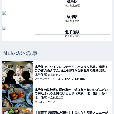
梅島
駅
東京都足立区
綾瀬
駅
東京都足立区
北千住
駅
東京都足立区
周辺の駅の記事
北千住で、ワインにステーキにパスタを気軽に満喫！
この質の高さでこれはお値打ちな欧風居酒屋を発見♡ |
アーバンライフメトロ - URBAN LIFE METRO
北千住
駅
東京都足立区
アーバンライフメトロ - URBAN LIFE METRO
北千住の路地裏に隠れ家が。焼き鳥と旬のおばんざい
で満たされる上質なひととき（東京・北千住） | 食べ
ログマガジン
北千住
駅
東京都足立区
食べログマガジン
【高架下で蕎麦飲み三昧！】天ぷらと酒肴メニューが