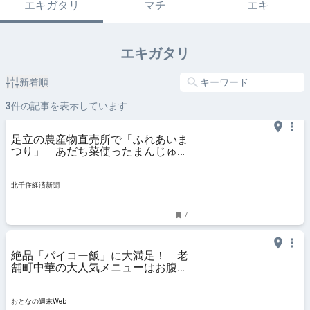
エキガタリ
マチ
エキ
エキガタリ
新着順
3
件の記事を表示しています
足立の農産物直売所で「ふれあいま
つり」 あだち菜使ったまんじゅう
も販売
北千住経済新聞
7
絶品「パイコー飯」に大満足！ 老
舗町中華の大人気メニューはお腹い
っぱい、幸せいっぱい - おとなの週
末Web
おとなの週末Web