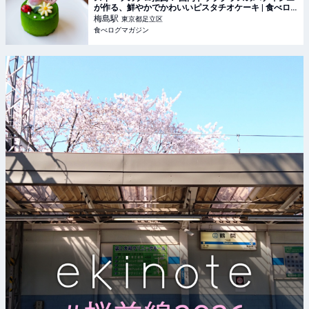
が作る、鮮やかでかわいいピスタチオケーキ | 食べロ
グマガジン
梅島
駅
東京都足立区
食べログマガジン