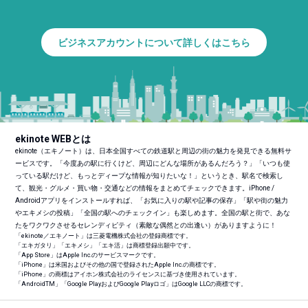
ビジネスアカウントについて詳しくはこちら
ekinote WEBとは
ekinote（エキノート）は、日本全国すべての鉄道駅と周辺の街の魅力を発見できる無料サ
ービスです。「今度あの駅に行くけど、周辺にどんな場所があるんだろう？」「いつも使
っている駅だけど、もっとディープな情報が知りたいな！」というとき、駅名で検索し
て、観光・グルメ・買い物・交通などの情報をまとめてチェックできます。iPhone /
Androidアプリをインストールすれば、「お気に入りの駅や記事の保存」「駅や街の魅力
やエキメシの投稿」「全国の駅へのチェックイン」も楽しめます。全国の駅と街で、あな
たをワクワクさせるセレンディピティ（素敵な偶然との出逢い）がありますように！
「ekinote／エキノート」は三菱電機株式会社の登録商標です。
「エキガタリ」「エキメシ」「エキ活」は商標登録出願中です。
「App Store」はApple Inc.のサービスマークです。
「iPhone」は米国およびその他の国で登録されたApple Inc.の商標です。
「iPhone」の商標はアイホン株式会社のライセンスに基づき使用されています。
「Android
TM
」「Google PlayおよびGoogle Playロゴ」はGoogle LLCの商標です。