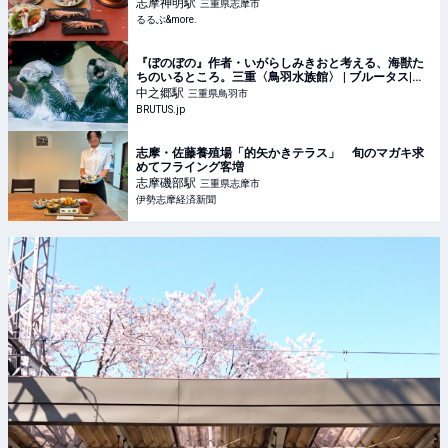
志摩神明
駅
三重県志摩市
るるぶ&more.
『ぼのぼの』作者・いがらしみきおと考える、海獣た
ちのいるところ。三重〈鳥羽水族館〉 | ブルータス|
BRUTUS.jp
中之郷
駅
三重県鳥羽市
BRUTUS.jp
志摩・佐藤養殖場「的矢かきテラス」 旬のマガキ求
めてフライング客増
志摩磯部
駅
三重県志摩市
伊勢志摩経済新聞