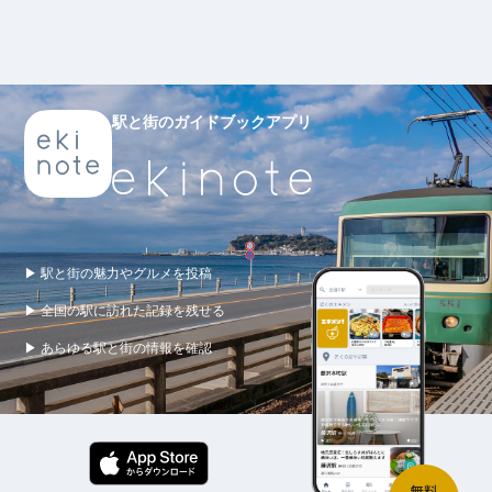
駅と街のガイドブックアプリ
▶ 駅と街の魅力やグルメを投稿
▶ 全国の駅に訪れた記録を残せる
▶ あらゆる駅と街の情報を確認