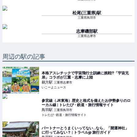
松尾(三重県)
駅
三重県鳥羽市
志摩磯部
駅
三重県志摩市
周辺の駅の記事
本格アスレチックで宇宙飛行士訓練に挑戦!?「宇宙兄
弟」コラボが三重・志摩に上陸
鵜方
駅
三重県志摩市
いこーよニュース
参宮線（JR東海）歴史と格式を備えたお伊勢参りのロ
ーカル線 | トレたび - 鉄道・旅行情報サイト
鳥羽
駅
三重県鳥羽市
トレたび - 鉄道・旅行情報サイト
パートナーとうまくいってない…なら、「開運神社」
に行ってみない？ | トラベルjp 旅行ガイド