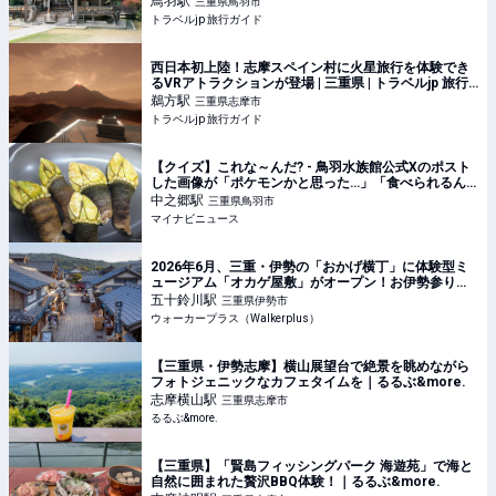
鳥羽
駅
三重県鳥羽市
トラベルjp 旅行ガイド
西日本初上陸！志摩スペイン村に火星旅行を体験でき
るVRアトラクションが登場 | 三重県 | トラベルjp 旅行
ガイド
鵜方
駅
三重県志摩市
トラベルjp 旅行ガイド
【クイズ】これな～んだ? - 鳥羽水族館公式Xのポスト
した画像が「ポケモンかと思った…」「食べられるん
だ……」と話題
中之郷
駅
三重県鳥羽市
マイナビニュース
2026年6月、三重・伊勢の「おかげ横丁」に体験型ミ
ュージアム「オカゲ屋敷」がオープン！お伊勢参りの
マストスポットに新たな観光名所が誕生｜ウォーカー
五十鈴川
駅
三重県伊勢市
プラス
ウォーカープラス（Walkerplus）
【三重県・伊勢志摩】横山展望台で絶景を眺めながら
フォトジェニックなカフェタイムを｜るるぶ&more.
志摩横山
駅
三重県志摩市
るるぶ&more.
【三重県】「賢島フィッシングパーク 海遊苑」で海と
自然に囲まれた贅沢BBQ体験！｜るるぶ&more.