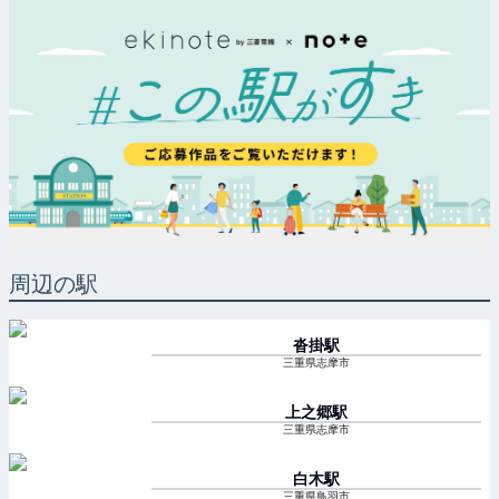
周辺の駅
沓掛
駅
三重県志摩市
上之郷
駅
三重県志摩市
白木
駅
三重県鳥羽市