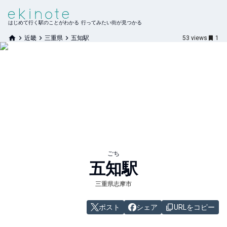
はじめて行く駅のことがわかる 行ってみたい街が見つかる
近畿
三重県
五知駅
53
views
1
ごち
五知
駅
三重県志摩市
ポスト
シェア
URLをコピー