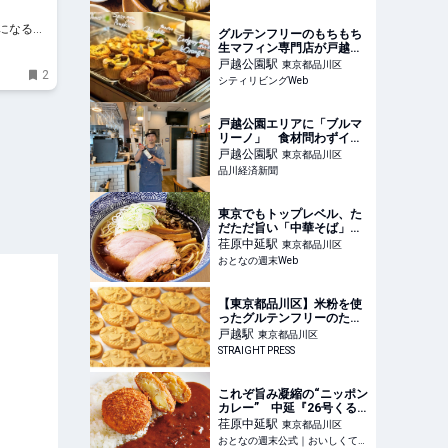
スサイト
になる食
グルテンフリーのもちもち
生マフィン専門店が戸越に
オープン！｜シティリビン
戸越公園
駅
東京都品川区
2
グWeb
シティリビングWeb
戸越公園エリアに「ブルマ
リーノ」 食材問わずイタ
リアンの調理法で提供
戸越公園
駅
東京都品川区
品川経済新聞
東京でもトップレベル、た
だただ旨い「中華そば」
布海苔を練り込んだ麺はス
荏原中延
駅
東京都品川区
ープとの絡みが抜群だ！ -
おとなの週末Web
おとなの週末Web
【東京都品川区】米粉を使
ったグルテンフリーのたい
焼き専門店「甲賀米粉たい
戸越
駅
東京都品川区
焼き 戸越銀座店」が開店
STRAIGHT PRESS
これぞ旨み凝縮の“ニッポン
カレー” 中延『26号くる
りんカレー』で味わう丸一
荏原中延
駅
東京都品川区
日かけた絶品 - おとなの週
おとなの週末公式｜おいしくて、ためになる食のニュースサイト