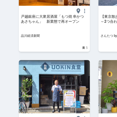
戸越銀座に大衆居酒屋「もつ焼 串かつ
【東京散
あさちゃん」 新業態で再オープン
～2つ合
店街～｜さ
品川経済新聞
さんたつ b
5