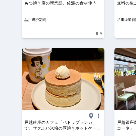
もつ焼き店の新業態、佐渡の食材使う
無料の生
品川経済新聞
品川経済新
9
戸越銀座のカフェ「ペドラブランカ」
戸越銀座
で、サクふわ米粉の厚焼きホットケーキ
コーネ」
を堪能｜るるぶ&more.