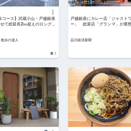
歩コース】武蔵小山・戸越銀座
戸越銀座にカレー店「ジャスト
わせて総延長2㎞超えのロング商
ー」 総菜店「グランマ」が業
んたつ by 散歩の達人
y 散歩の達人
品川経済新聞
5