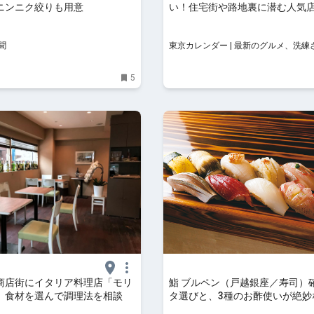
ニンニク絞りも用意
い！住宅街や路地裏に潜む人気
惹かれる
聞
東京カレンダー | 最新のグルメ、洗練
イフスタイル情報
5
商店街にイタリア料理店「モリ
鮨 ブルペン（戸越銀座／寿司）
 食材を選んで調理法を相談
タ選びと、3種のお酢使いが絶妙
炊きのシャリ - おとなの週末公