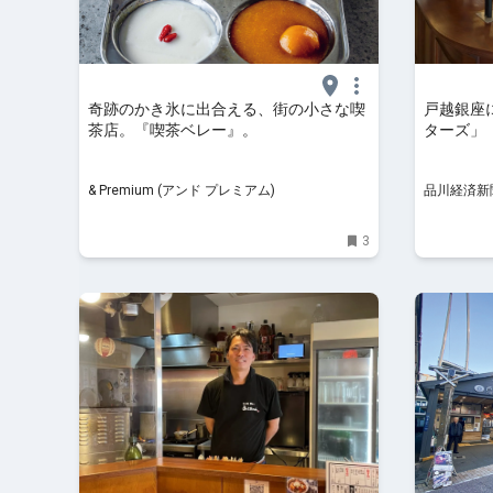
奇跡のかき氷に出合える、街の小さな喫
戸越銀座
茶店。『喫茶ベレー』。
ターズ」
& Premium (アンド プレミアム)
品川経済新
3