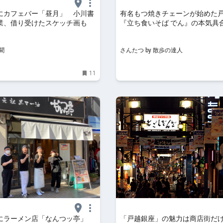
にカフェバー「昼月」 小川書
有名もつ焼きチェーンが始めた
業、借り受けたスケッチ画も
『立ち食いそば でん』の本気具
かった！「おやじの集まる店に
の真意とは｜さんたつ by 散歩の
聞
さんたつ by 散歩の達人
11
にラーメン店「なんつッ亭」
「戸越銀座」の魅力は商店街だ