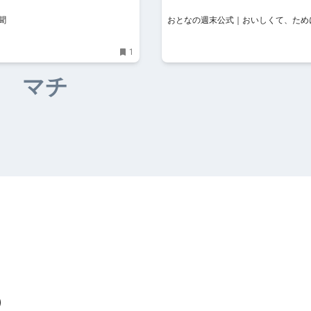
しくて、ためになる食のニュー
聞
おとなの週末公式｜おいしくて、ため
のニュースサイト
1
マチ
）