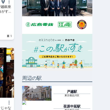
戸越銀座
合がすご
したい」
達人
9
周辺の駅
戸越
駅
東京都品川区
荏原中延
駅
けじゃな