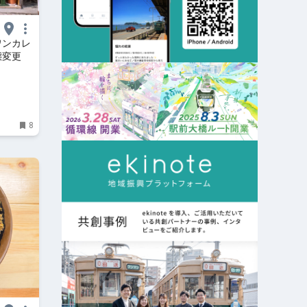
ワンカレ
態変更
8