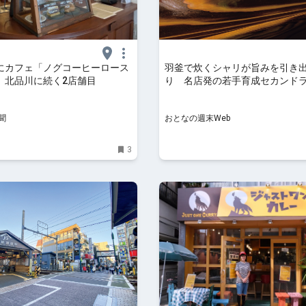
にカフェ「ノグコーヒーロース
羽釜で炊くシャリが旨みを引き
 北品川に続く2店舗目
り 名店発の若手育成セカンド
聞
おとなの週末Web
3