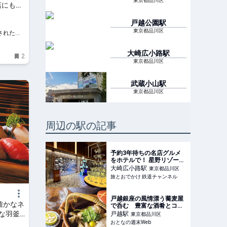
東京都品川区
店にも心
戸越公園
駅
東京都品川区
されたラ
大崎広小路
駅
2
東京都品川区
武蔵小山
駅
東京都品川区
周辺の駅の記事
予約3年待ちの名店グルメ
をホテルで！ 星野リゾート
「OMO5東京五反田」宿泊
大崎広小路
駅
東京都品川区
者限定の人気アクティビテ
旅とおでかけ 鉄道チャンネル
ィ「ローカルリズムナイ
ト」体験レポ | 旅とおでか
け 鉄道チャンネル
戸越銀座の風情漂う蕎麦屋
確かなネ
で呑む 豊富な酒肴とコシ
の強い蕎麦にうっとりだ
な羽釜
戸越
駅
東京都品川区
式｜おい
おとなの週末Web