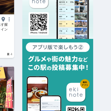
出す握
ライン
4